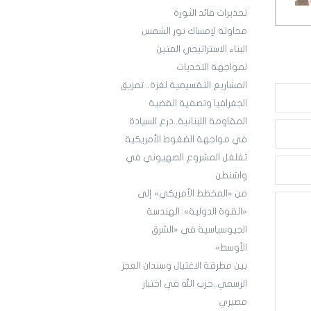
تحذيرات قائد الثورة
محاولة لإمساك نور الشمس
البناء الاستراتيجي المتين
لمواجهة التحديات
المشاريع التقسيمية لغزة.. تمزيق
الجغرافيا وتصفية القضية
المقاومة اللبنانية..درع السيادة
في مواجهة الضغوط الأمريكية
تغلغل المشروع الصهيوني في
واشنطن
من «المخطط الأمريكي» إلى
«القوة الدولية»: الهندسة
الجيوسياسية في «الشرق
الأوسط»
بين مطرقة الاغتيال وسندان العجز
الرسمي..حزب الله في اختبار
مصيري