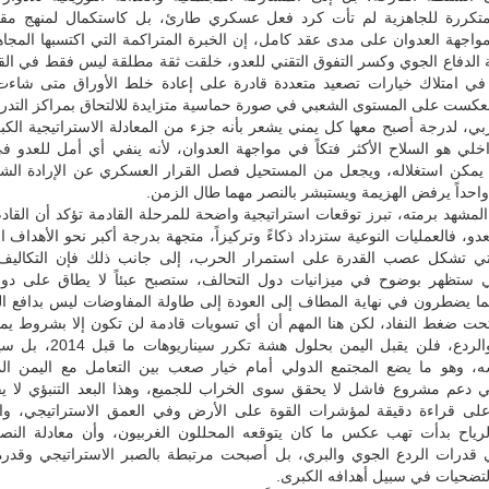
متكررة للجاهزية لم تأت كرد فعل عسكري طارئ، بل كاستكمال لمنهج مقا
واجهة العدوان على مدى عقد كامل، إن الخبرة المتراكمة التي اكتسبها المج
 الدفاع الجوي وكسر التفوق التقني للعدو، خلقت ثقة مطلقة ليس فقط في الق
في امتلاك خيارات تصعيد متعددة قادرة على إعادة خلط الأوراق متى شاءت ا
انعكست على المستوى الشعبي في صورة حماسية متزايدة للالتحاق بمراكز التد
بي، لدرجة أصبح معها كل يمني يشعر بأنه جزء من المعادلة الاستراتيجية الكب
اخلي هو السلاح الأكثر فتكاً في مواجهة العدوان، لأنه ينفي أي أمل للعدو 
مكن استغلاله، ويجعل من المستحيل فصل القرار العسكري عن الإرادة الشعب
واحداً يرفض الهزيمة ويستبشر بالنصر مهما طال الزمن.
المشهد برمته، تبرز توقعات استراتيجية واضحة للمرحلة القادمة تؤكد أن القا
للعدو، فالعمليات النوعية ستزداد ذكاءً وتركيزاً، متجهة بدرجة أكبر نحو الأهداف ا
تي تشكل عصب القدرة على استمرار الحرب، إلى جانب ذلك فإن التكاليف 
 ستظهر بوضوح في ميزانيات دول التحالف، ستصبح عبئاً لا يطاق على دو
بما يضطرون في نهاية المطاف إلى العودة إلى طاولة المفاوضات ليس بدافع ا
تحت ضغط النفاد، لكن هنا المهم أن أي تسويات قادمة لن تكون إلا بشروط يمن
على القوة والردع، فلن يقبل اليمن بحلول 
ه، وهو ما يضع المجتمع الدولي أمام خيار صعب بين التعامل مع اليمن الم
ي دعم مشروع فاشل لا يحقق سوى الخراب للجميع، وهذا البعد التنبؤي لا ي
على قراءة دقيقة لمؤشرات القوة على الأرض وفي العمق الاستراتيجي، وال
لرياح بدأت تهب عكس ما كان يتوقعه المحللون الغربيون، وأن معادلة النصر
درات الردع الجوي والبري، بل أصبحت مرتبطة بالصبر الاستراتيجي وقدر
تضحيات في سبيل أهدافه الكبرى.