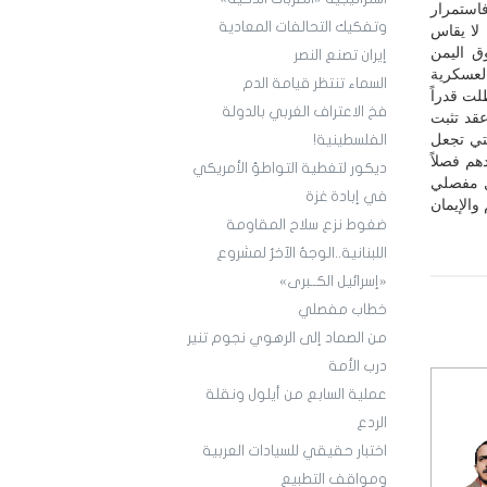
فاستمرار
وتفكيك التحالفات المعادية
 لا يقاس
ق اليمن
إيران تصنع النصر
العسكرية
السماء تنتظر قيامة الدم
لت قدراً
فخ الاعتراف الغربي بالدولة
عقد تثبت
لتي تجعل
الفلسطينية!
هم فصلاً
ديكور لتغطية التواطؤ الأمريكي
ل مفصلي
في إبادة غزة
والإيمان
ضغوط نزع سلاح المقاومة
اللبنانية..الوجهُ الآخرُ لمشروع
«إسرائيل الكــبرى»
خطاب مفصلي
من الصماد إلى الرهوي نجوم تنير
درب الأمة
عملية السابع من أيلول ونقلة
الردع
اختبار حقيقي للسيادات العربية
ومواقف التطبيع