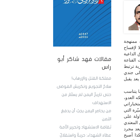
 ممنهجة
 لإفساح
 الداعية
مقالات فهد شاكر أبو
 القناعة
ية ترتبط
راس
إلى جندي
مملكة القتل والإرهاب!
عد يقبل
سلاحُ التجويع وتكريسُ الفوضى
ا يتناسب
حتى تاريخُ اليمن لم يسلَمْ من
ه العدو،
الاستهداف
تخباراتي
ّرة التي
من يحاصر اليمن يجبُ أن يدفعَ
ولة على
الثمن
 المعتدي
ثقافة الاستشهاد وتحرير الأمة
عد مجرد
كذا أصبح
عطاءُ الشهداء: حريةٌ واستقلالٌ