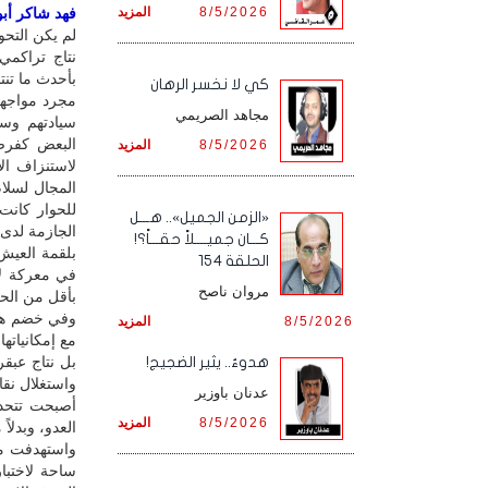
8/5/2026
المزيد
فهد شاكر أبور
لم يكن التحو
نتاج تراكمي
بأحدث ما تنت
كي لا نخسر الرهان
مجرد مواجهة
مجاهد الصريمي
سيادتهم وسل
البعض كفرص
8/5/2026
المزيد
لاستنزاف ال
المجال لسلام
للحوار كانت
«الزمن الجميل».. هـــل
الجازمة لدى 
كـــان جميــــلاً حقـــاً؟!
بلقمة العيش
الحلقة 154
في معركة لا
مروان ناصح
بأقل من الحر
وفي خضم هذا
8/5/2026
المزيد
مع إمكانياته
بل نتاج عبقر
هدوءٌ.. يثير الضجيج!
واستغلال نقا
عدنان باوزير
أصبحت تتحدث
8/5/2026
المزيد
العدو، وبدلا
واستهدفت من
ساحة لاختبا