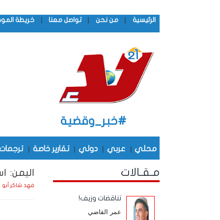
|
|
|
الرئيسية
من نحن
تواصل معنا
خريطة المو
#خبر_وقضية
محلي
|
عربي
|
دولي
|
تقارير خاصة
|
ترجمات
مـقـالات
اليمن: ا
فهد شاكر أبو 
تناقضات وزيف!
عمر القاضي