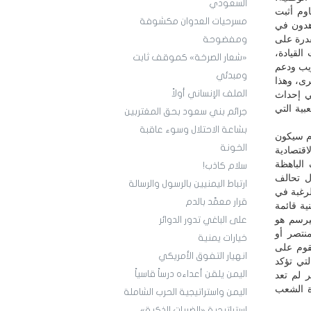
السعودي
وم أثبت
مسرحيات العدوان مكشوفة
اهدون في
درة على
ومفضوحة
لقيادة،
«شعار الصرخة» كموقف ثابت
ريب ودعم
ومبدئي
رى، وهذا
الملف الإنساني أولاً
في إحداث
ية التي
جرائم بني سعود بحق المغتربين
بشاعة الاحتلال وسوء عاقبة
دم سيكون
الخونة
لاقتصادية
الباهظة
سلام كاذب!
ل تحالف
ارتباط اليمنيين بالرسول والرسالة
لرغبة في
قرار معمَّد بالدم
ية قائمة
هشة تكرر سيناريوهات ما قبل 2014، بل سيرسم هو
على الباغي تدور الدوائر
نتصر أو
خيارات يمنية
قوم على
انهيار التفوق الأمريكي
تي تؤكد
اليمن يلقن أعداءه درساً قاسياً
 لم تعد
ة الشعب
اليمن واستراتيجية الحرب الشاملة
استراتيجية «الضربات الذكية»