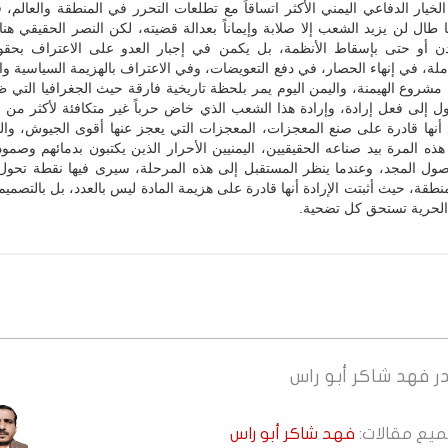
الخيار الدفاعي اليمني الأكثر اتساقاً مع تطلعات التحرر في المنطقة والعالم، 
 طال لن يزيد الشعب إلا صلابة وإيماناً بعدالة قضيته، لكن النصر الحقيقي هنا
 أو حتى بإسقاط الأنظمة، بل يكمن في إجبار العدو على الاعتراف بحقو
املة، في إنهاء الحصار، في دفع التعويضات، وفي الاعتراف بالهزيمة السياسية و
 مشروع الهيمنة، واليمن اليوم يمر بلحظة تاريخية فارقة حيث الجغرافيا التي ظ
ل إلى فعل إرادة، وإرادة هذا الشعب الذي خاض حرباً غير متكافئة لأكثر من 
م أنها قادرة على صنع المعجزات، المعجزات التي يعجز عنها أقوى الجيوش، وا
خ هذه المرة بيد صناعه الحقيقيين، اليمنيين الأحرار الذين يكتبون بدمائهم وصمود
صول المجد، وعندما ينظر المستقبل إلى هذه المرحلة، سيرى فيها نقطة تحو
طقة، حيث أثبتت الإرادة أنها قادرة على هزيمة المادة ليس بالعدد، بل بالتصميم 
الحرية تستحق كل تضحية.
ر
فهد شاكر أبو راس
جميع مقالات:
فهد شاكر أبو راس