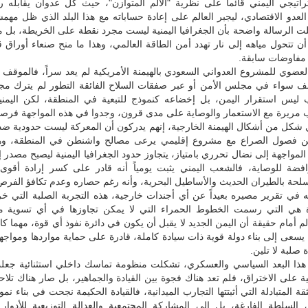
تراتيجي اليمني قائماً على نظرية "الألم المتوازن"، حيث كل عدوان يقابله 
لعدو الاقتصادي، ليجبر العالم على إعادة حساباته مع هذا البلد الذي ظل مهمشا
لت الرسالة واضحة بأن الجغرافيا اليمنية ليست مجرد نقطة على الخريطة، بل 
 تتحول مياهه إلى نار تهدد أمن الطاقة العالمي، وهذا ما منح صنعاء أوراق 
 مفاوضات سابقة.
العضوي للمشروع العدواني السعودي بالهيمنة الأمريكية لم يعد سراً، فالموقف 
الف سواء في مجلس الأمن أو عبر صفقات السلاح الفائقة التطور لم يترك مجا
 ليس استقرار اليمن، بل إخضاعه كنموذج للتبعية في المنطقة، لكن اليمنيي
 مريرة مع الاستعمار والوصاية على مدى قرون، وجدوا في هذه المواجهة فرصة
ي شكل من أشكال الهيمنة الخارجية، إنهم يدركون أن المعركة ليست حدودية ضد
 فصول الصراع مع مشروع إقليمي يرعى مصالح واشنطن في المنطقة، وهذ
المواجهة إلى نضال تحرري بامتياز، يتجاوز حدود الجغرافيا اليمنية ليصبح مصدر إ
فضة للوصاية، فالشعب اليمني يثبت يومياً أنه قادر على كسر إرادة أقوى 
لحة بالطيران الحديث والأساطيل البحرية، وأنه رغم حصاره وعدم تكافؤ الفرص
ه في تقرير مصيره بعيداً عن أي أجندات خارجية، هذه التجربة الصلبة التي 
ة هي التي رسمت الخطوط الحمراء التي لا يمكن تجاوزها في أي تسوية مس
 أمام حقيقة أن اليمن الجديد لا يقبل أن يكون في دائرة نفوذ أي قوة، مهما كا
سعى إلى بناء دولة قوية ذات سيادة كاملة، قادرة على حماية مواردها ومواجهة
 صلبة لا تلين.
هذا البعد السياسي والعسكري، تشكلت منظومة تماسك داخلي استثنائية جعلت
ة على الاختراق، فلم تعد هناك فجوة بين القيادة والجماهير، بل صار هناك تل
ة المتبادلة التي أثبتتها التجارب الميدانية، فالقيادة الحكيمة نجحت في بناء نم
 السلطة الفارغة، بل إلى المشاركة المجتمعية والعدالة التوزيعية للأدوار 