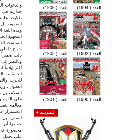
والدعوات ال
العدد ( 1904)
العدد ( 1905)
جدارته في م
تفكيك أنظمة
الصمود، بل 
وهذه الثقة 
المجهود الحر
التماسك الد
شرخ داخلي ي
العدد ( 1902)
العدد ( 1903)
باتت ضميراً 
وبالنظر إلى 
أكثر إيلاماً 
الحساسة ال
للحرب والتي
العدوان، ور
السلام، بل 
العدد ( 1900)
العدد ( 1901)
معالمه بنفس
الاستمرار ف
الـمـزيــد +
التمني، بل 
جميعها أن ا
محصورة في ق
على تحمل ال