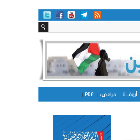
أروقـــة
|
مرافىء
|
PDF
|