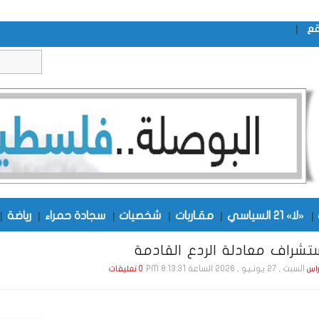
|
قع
|
«لا» 21 السياسي
|
مقـاربات
|
شخصيات
|
سجادة حمراء
|
رياضة
|
ستشراف معادلة الردع القادمة
السبت , 27 يـونـيـو , 2026 الساعة 8:13:31 PM
راس
0 تعليقات