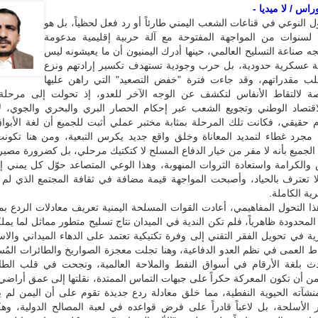
اس / لا ميديا -
ل النوعي في قناعات الشعب اليمني طارئاً أو رد فعل لحظياً، بل هو
 لسنوات من المواجهة المفتوحة مع آلة حربية إقليمية مدعومة
جه صناعة التسليح العالمي، حينها أدرك اليمنيون أن ما يعيشونه ليس
 عسكرية حدودية، بل حرب وجودية تستهدف تكسير إرادتهم ونزع
ب مقدراتهم، وقد جاءت فترة "خفض التصعيد" التي راهن عليها
ة لالتقاط الأنفاس لتكشف عن الوجه الآخر للعدو، إذ تحولت إلى مرحلة
اقتصاد الوطني وتجويع الشعب عبر إحكام الحصار البري والبحري والجوي، لا
 حقيقي، فكانت تلك المرحلة بمثابة مختبر عملي أثبت للجميع أن لغة الأبواق
 مجرد غطاء لتمديد المعاناة وخلق واقع جديد يكرس التبعية، ومن هنا تكونت
الجميع بأنه لا مفر من خيار الدفاع المسلح لا كتكتيك مرحلي، بل كضرورة مصير
 والكرامة واستعادة الثروات المنهوبة، وهذا الوعي المتصاعد حوّل كل يمني 
 تعترف بالحياد، وأصبحت المواجهة قيمة مضافة في ثقافة المجتمع الذي لم ي
ية الكاملة.
 التحول المفاهيمي، أعادت القوات المسلحة اليمنية تعريف معادلات الردع بم
ا المحدودة ظاهرياً، فلم تكن الندية في الميدان نتاج تسليح متطور مماثل لما يملك
ية في تحويل الفقر التقني إلى وفرة تكتيكية تعتمد على الدهاء الميداني والاس
ط العمى في نظم العدو الدفاعية، وهنا تجلت معجزة الصواريخ والطائرات المُسي
 بلغة الأرقام في أسواق النفط والملاحة العالمية، ونجحت في قلب الطا
ً من أن تكون المعركة حكراً على جبهات التماس الممتدة، نقلتها إلى عمق أراضي
شآته الحيوية النفطية، مما خلق معادلة ردع جديدة تقوم على أن اليمن لم ي
ر الأسلحة، بل لاعباً قادراً على فرض قواعده في لعبة المصالح الدولية، وه