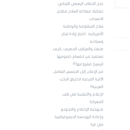
جدل الخطاب الرسمي اللبناني:
تفكيك معادلة السلاح مقابل
الانسحاب
سلاح المقاومة والوصاية
الأمريكية.. اختبار إرادة لبنان
وسيادته
صنعاء والمراقب الحصيف..كيف
تستفيد من انقسام خصومها
لترسيخ مشروعها؟!
من الإعلان إلى التجسس الشامل..
الآلية المرعبة لاختراق النخب
العربية!!
الإعلام والتقنية في قلب
المعركة
منهجية الإخضاع والتجويع
وإعادة الهندسة الديموغرافية
في غزة