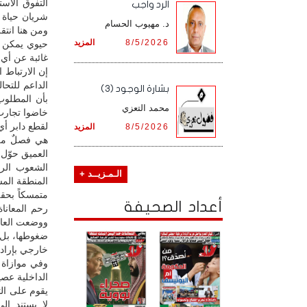
التفوق الاس
الرد واجب
شريان حياة ا
د. مهيوب الحسام
ومن هنا انتق
8/5/2026
المزيد
حيوي يمكن أن
غائبة عن أي
إن الارتباط 
الداعم للتح
بشارة الوجود (3)
بأن المطلوب
محمد التعزي
خاضوا تجارب
لقطع دابر أ
8/5/2026
المزيد
هي فصلٌ من
العميق حوّل 
الشعوب الرا
الـمـزيــد +
المنطقة المس
متمسكاً بحق
أعداد الصحيفة
رحم المعانا
ووضعت العالم
ضغوطها، بل ي
خارجي بإرادة
وفي موازاة 
الداخلية عصي
يقوم على الثق
لا يستند إلى