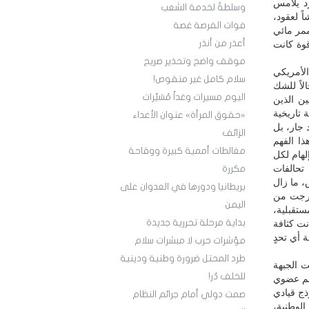
رد يلامس
وسلطةٌ لخدمة الشعب
ً لعقود،
فوات الفرصة غصة
ممر مائي
أعذر من أنذر
قوة كانت
موقف واضح وتحذير صريح
الأمريكي
سلام كامل غير منقوص!
لاً للشك
اليوم مسيرات وغداً مُسَيَّرات
ن الذين
 تاريخية
«حقوق المرأة» عنوان الأعداء
 جار، بل
الزائف
ا الفهم
مغالطات أممية كبيرة ووقاحة
لهام لكل
تحالفات
مكررة
، ما زال
بريطانيا ودورها في العدوان على
خرجت من
اليمن
تقبلية،
بداية مرحلة تحررية جديدة
نت كثافة
 أي تحدٍ
مؤشرات حرب لا مبشرات سلام
طرد المحتل ضرورة وطنية ودينية
 الجبهة
للخلف دُر!
احم عضوي
وذج قيادي
صمت دولي أمام جرائم النظام
الوطنية،