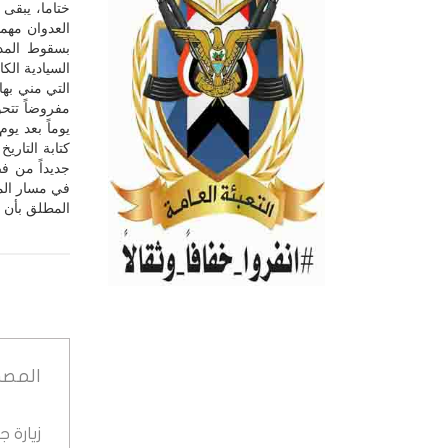
ختاما، يبقى 
العدوان مهما
بسقوط المدن
السيادية الك
التي مني بها
مفروضاً تتحو
يوماً بعد يو
كتابة التاري
جديداً من ف
في مسار المن
المطلق بأن 
المصد
زيارة 