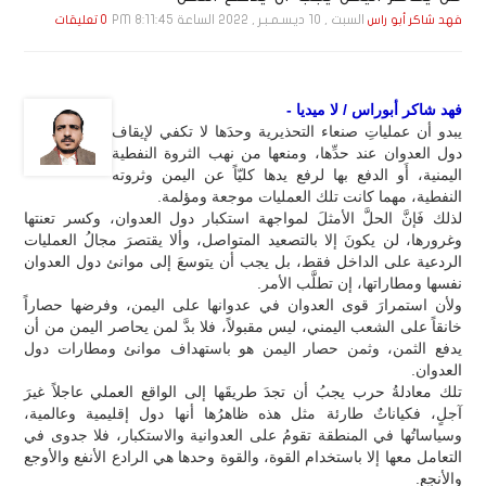
السبت , 10 ديـسـمـبـر , 2022 الساعة 8:11:45 PM
فهد شاكر أبو راس
0 تعليقات
فهد شاكر أبوراس / لا ميديا -
يبدو أن عملياتِ صنعاء التحذيرية وحدَها لا تكفي لإيقاف
دول العدوان عند حدِّها، ومنعها من نهب الثروة النفطية
اليمنية، أَو الدفع بها لرفع يدها كليّاً عن اليمن وثروته
النفطية، مهما كانت تلك العمليات موجعة ومؤلمة.
لذلك فَإنَّ الحلَّ الأمثلَ لمواجهة استكبار دول العدوان، وكسر تعنتها
وغرورها، لن يكونَ إلا بالتصعيد المتواصل، وألا يقتصرَ مجالُ العمليات
الردعية على الداخل فقط، بل يجب أن يتوسعَ إلى موانئ دول العدوان
نفسها ومطاراتها، إن تطلَّب الأمر.
ولأن استمرارَ قوى العدوان في عدوانها على اليمن، وفرضها حصاراً
خانقاً على الشعب اليمني، ليس مقبولاً، فلا بدَّ لمن يحاصر اليمن من أن
يدفع الثمن، وثمن حصار اليمن هو باستهداف موانئ ومطارات دول
العدوان.
تلك معادلةُ حرب يجبُ أن تجدَ طريقَها إلى الواقع العملي عاجلاً غيرَ
آجلٍ، فكياناتٌ طارئة مثل هذه ظاهرُها أنها دول إقليمية وعالمية،
وسياساتُها في المنطقة تقومُ على العدوانية والاستكبار، فلا جدوى في
التعامل معها إلا باستخدام القوة، والقوة وحدها هي الرادع الأنفع والأوجع
والأنجع.