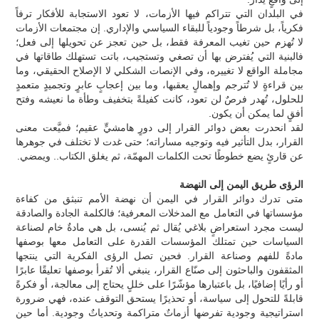
في البلدان التي تتراكم فيها الأزمات، لا تعود الاستجابة للأفكار ترفاً
فكرياً، بل شرطاً وجودياً للبقاء السياسي والإداري. إن مجتمعات الأزمات
لا تُهزم حين تغيب المعرفة فقط، بل حين تعجز عن تحويلها إلى فعل؛
فالبنية التي يُفترض بها أن تصغي وتستجيب، باتت تستهلك طاقاتها في
مجاملة الواقع لا تغييره، وفي الإنصات الشكلي لا الإصلاح الحقيقي، وما
بين قراءةٍ لا تُترجم وإهمالٍ يعقبها، وما بين إعجابٍ عابرٍ وتجميدٍ متعمدٍ
للحلول، تُهدر فرصٌ لن تعود، كانت كفيلةً بتخفيف وطأة ما نعيشه وفتح
أفقٍ لما يمكن أن يكون.
لقد انحدرت بعض دوائر القرار إلى دورٍ هامشيٍّ عقيم؛ فميَّعت معنى
القرار، بدل التأثير فيه وتوجيه مساراته؛ حتى غدت لا تختلف في جوهرها
عن قارئٍ يضع خطوطًا تحت الكلمات المهمّة، ثم يغلق الكتاب.. ويمضي.
الرؤى طريق اليمن إلى النهضة
متى تدرك دوائر القرار في اليمن أن نهضة الأمم تنبثق من كفاءة
مؤسساتها في التعامل مع المدخلات المعرفية؛ فالكلمة الجادة والصادقة
ليست مجرد استعراضٍ بلاغي يُقال ثم يُنسى، بل هي مادةٌ خام لصناعة
السياسات حين تمتلك المؤسسات القدرة على التعامل معها بوصفها
مادةً للفهم وصناعة القرار. فحين تصل الرؤى الفكرية التي ينتجها
المثقفون والباحثون إلى صنّاع القرار، ينبغي ألا تُقرأ بوصفها تعليقًا عابرًا
أو رأيًا إضافيًا، بل باعتبارها مؤشّرًا على خللٍ يحتاج إلى معالجة، أو فكرةً
قابلةً للتحول إلى سياسة، أو تحذيرًا يستحق التوقف عنده، فهي ضرورة
استراتيجية وجودية تفرضها أزماتٌ متراكمة وتحدياتٌ وجودية. أما حين