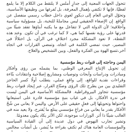
تتحول الجهات المعنية إلى جدارٍ أملس لا يلتقط من الكلام إلا ما يلمع
لفظيًا، فإنها لا تكتفي بإهمال المعرفة، بل تُفرغها من وظيفتها الأساسية،
وتحوّل الوعي العام إلى ديكورٍ لغوي داخل خطاب رسمي منفصل عن
الواقع. إن الإصغاء الحقيقي ليس مجاملةً للنخبة، بل مسؤولية سياسية
وأخلاقية؛ لأن الدولة التي لا تتفاعل مع ما يكتبه أبناؤها تفقد شيئًا من
قدرتها على رؤية نفسها كما هي، لا كما ترغب في أن تكون. وعند هذه
النقطة، لا تعود المشكلة مجرد اختلافٍ في الرأي، بل اختلالًا في
المصير، حيث تمضي الكلمة في اتجاه، وتمضي القرارات في اتجاه
آخر،تتسع الهوة بين الفكرة والفعل، وبين التشخيص والعلاج.
اليمن وحاجته إلى قنوات ربط مؤسسية
إن تحويل الإنتاج المعرفي الوطني، بما يشمله من رؤى وأفكار
ومبادرات ودراسات وأبحاث وتوصيات ومشاريع إصلاحية وانتقادات بنّاءة
وقراءات نقدية للواقع، إلى واقعٍ عملي، يتطلب أولًا كسر الحاجز
التقليدي بين من يطرح تلك الرؤى وصنّاع القرار، عبر إيجاد قنوات ربط
مؤسسية تتجاوز البيروقراطية. فالمشكلة الأساسية في اليمن ليست
في ندرة الأفكار، بل في غياب بنيةٍ مؤسسية قادرة على استيعابها
واحتواها وتحويلها إلى فعلٍ حقيقي على الأرض. واليمن لا يعاني من شُحّ
الأفكار بقدر ما يعاني من فراغٍ مؤسسي يبتلع ما يُقترح، ولا يعيد منه في
الغالب شيئًا ذا أثر. الوزارات موجودة، لكن الأثر يكاد يكون معدومًا.
وتشير تجارب النهوض في دول عديدة إلى أن القيادة السياسية
والمؤسسات العامة هناك لم تكتفِ بقراءة ما يُنشر، بل أنشأت مجالس