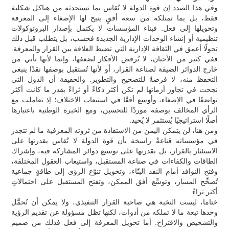
وفي هذا الصدد إن قوة الدولة لا تُقاس بما تستحدثه من هياكل شكلية
فقط، بل بما تمتلكه من سعة أفقٍ يتيح لها الإصغاء إلى المعرفة
وتحويلها إلى فعل. فبناء المؤسسات لا يكتمل بإصدار البروتوكولات
تنظيمية أو إنشاء الوحدات الإدارية الجديدة فحسب، بل يتطلب قبل ذلك
تحولًا أعمق في الثقافة الإدارية التي تضبط العلاقة بين القرار والمعرفة.
ففي كثير من الأحيان، لا تُرفض الأفكار لضعفها، وإنما لأنها تأتي من
خارج الدوائر الضيقة لصناعة القرار، أو لأنها تُستقبل بوصفها نقدًا ينبغي
التحفظ منه، لا فرصةً للتصحيح والتطوير. والحقيقة أن الدول التي
نجحت في تجاوز أزماتها لم تكن أكثر ذكاءً أو ثراءً بقدر ما كانت أكثر
تواضعًا في الإصغاء، وأوسع أفقًا في استيعاب الاختلاف؛ إذ تعاملت مع
الرأي المخالف بوصفه موردًا للتحسين، ومع الخبرة الوطنية باعتبارها
أصلًا استراتيجيًا يُستثمر لا يُحيد.
ومن هنا، لن يتمكن اليمن من الاستفادة من ثروته المعرفية ما لم تتجذر
في مؤسساته قناعةٌ راسخة بأن قوة الدولة لا تُقاس بقدرتها على
الاستئثار بالقرار، بل بقدرتها على توسيع دوائر المشاركة فيه، وإشراك
الطاقات والكفاءات في صناعة المستقبل، واستيعاب العقول المختلفة،
وفتح النوافذ أمام النقد البنّاء، وتحويل تنوّع الرؤى إلى طاقةٍ جماعية
تُصحِّح المسار، وتوسِّع أفق الممكن، وتفتح المستقبل على احتمالاتٍ
أكثر ثراءً.
ختاما، ليست النخبة هي صاحبة القرار التنفيذي، ولا يمكن أن تُحمَّل
وحدها تبعة ما لا تملكه من أدوات، لكنها تظل مسؤولة عن تقديم الرؤية
والتشخيص والاقتراح. أما تحويل المعرفة إلى فعل فذلك من صميم