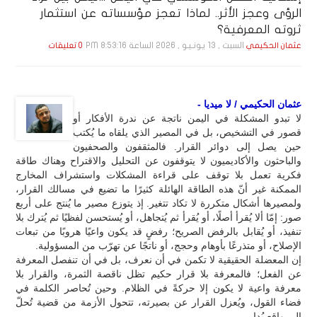
الرؤى وعجز الأثر.. لماذا تعجز مؤسساته عن استثمار
ثروته المعرفية؟
السبت , 13 يـونـيـو , 2026 الساعة 8:53:16 PM
عثمان الحكيمي
0 تعليقات
عثمان الحكيمي / لا ميديا -
لا تبدو المشكلة في اليمن ناتجة عن ندرة الأفكار أو
قصور في التشخيص، بل في المصير الذي يلقاه ما يُكتب
حين يصل إلى دوائر القرار. فالمثقفون والصحفيون
والباحثون والأكاديميون لا يتوقفون عن التحليل والاقتراح وهناك طاقة
فكرية تعمل بلا توقف على قراءة المشكلات واستشراف المخارج
الممكنة غير أنّ هذه الطاقة الهائلة كثيرًا ما تضيع في مسالك القرار،
ولمصيرها أشكال متكررة لا تكاد تتغير. إذ يتوزع مصير ما يُنتج على أربع
صور: إمّا ألا يُقرأ أصلًا، أو يُقرأ ثم يُتجاهل، أو يُستحسن لفظيًا ثم يُترك بلا
تنفيذ، أو يُقابل بالرفض الصريح؛ رفضٍ قد يكون واعيًا هروبًا من تبعات
الإصلاح، أو متذرعًا بأوهام وحجج، أو ناتجًا عن تهرّب من المسؤولية.
إن المعضلة الحقيقية لا تكمن في أن نعرف، بل في أن تنفصل المعرفة
عن الفعل؛ فالمعرفة بلا قرار حكيم تظل ناقصة الثمرة، والقرار بلا
معرفة واعية لا يكون إلا حركةً في الظلام. وحين تُحاصر الكلمة في
فضاء القول، ويُعزل القرار عن بصيرته، تتحول الأزمة من قضية تُحلّ
إلى واقعٍ يُدار.