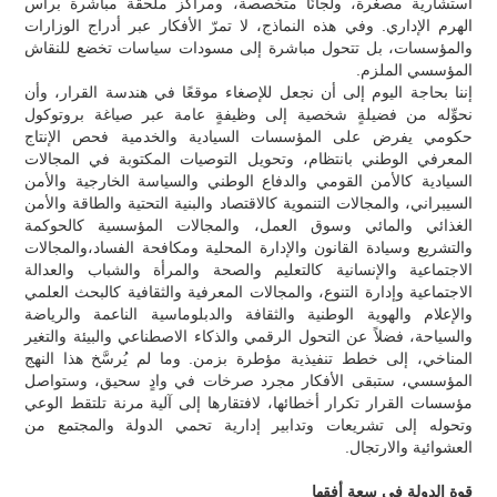
استشارية مصغّرة، ولجانًا متخصصة، ومراكز ملحقة مباشرة برأس
الهرم الإداري. وفي هذه النماذج، لا تمرّ الأفكار عبر أدراج الوزارات
والمؤسسات، بل تتحول مباشرة إلى مسودات سياسات تخضع للنقاش
المؤسسي الملزم.
إننا بحاجة اليوم إلى أن نجعل للإصغاء موقعًا في هندسة القرار، وأن
نحوِّله من فضيلةٍ شخصية إلى وظيفةٍ عامة عبر صياغة بروتوكول
حكومي يفرض على المؤسسات السيادية والخدمية فحص الإنتاج
المعرفي الوطني بانتظام، وتحويل التوصيات المكتوبة في المجالات
السيادية كالأمن القومي والدفاع الوطني والسياسة الخارجية والأمن
السيبراني، والمجالات التنموية كالاقتصاد والبنية التحتية والطاقة والأمن
الغذائي والمائي وسوق العمل، والمجالات المؤسسية كالحوكمة
والتشريع وسيادة القانون والإدارة المحلية ومكافحة الفساد،والمجالات
الاجتماعية والإنسانية كالتعليم والصحة والمرأة والشباب والعدالة
الاجتماعية وإدارة التنوع، والمجالات المعرفية والثقافية كالبحث العلمي
والإعلام والهوية الوطنية والثقافة والدبلوماسية الناعمة والرياضة
والسياحة، فضلاً عن التحول الرقمي والذكاء الاصطناعي والبيئة والتغير
المناخي، إلى خطط تنفيذية مؤطرة بزمن. وما لم يُرسَّخ هذا النهج
المؤسسي، ستبقى الأفكار مجرد صرخات في وادٍ سحيق، وستواصل
مؤسسات القرار تكرار أخطائها، لافتقارها إلى آلية مرنة تلتقط الوعي
وتحوله إلى تشريعات وتدابير إدارية تحمي الدولة والمجتمع من
العشوائية والارتجال.
قوة الدولة في سعة أفقها