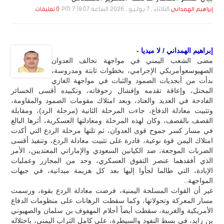
الثلاثاء , 7 يـولـيـو , 2026 الساعة 7:19:07 PM
إبراهيم الهمداني
0 تعليقات
إبراهيم الهمداني / لا ميديا -
مضى الشعب اليمني في مواجهة تحالف العدوان
الصهيوسعوأمريكي الإجرامي، بخطوات ثابتة ومدروسة،
بدأت من أبجديات الصمود والثبات في مواجهة الغازي
المحتل، وإعاقة تقدمه وإفشال زحوفاته، وتكبيده أقسى الخسائر
الفادحة في العديد والعتاد، وبعد امتلاك مقومات الصمود والمقاومة،
وتثبيت معادلة الدفاع، جاءت المرحلة الثانية (مرحلة الرد)، ومقابلة
القصف بالقصف، وكان لهذه المرحلة ومعادلتها العسكرية، أثرها البالغ
في مسار كسر جموح قوى العدوان، ثم تلتها مرحلة الردع التي أكدت
امتلاك اليمن قوة نوعية، قادرة على تثبيت معادلة الردع، وتنفيذ أقسى
الضربات الموجعة، ضد الكيانين السعودي والإماراتي المعتديين، الأمر
الذي أفقدهما عنصر التفوق العسكري، وحد من المجازر وعمليات
الإبادة، التي طالما لجأوا إليها بعد كل هزيمة ميدانية، في جبهات
المواجهة..
غير أن القوات المسلحة اليمنية، فرضت معادلة الردع بقوة، ورسمت
مسار المعركة وتحولاتها، وكما سقطت الرهانات على منظومات الدفاع
الأمريكية والغربية، سقطت أيضاً أحلام المهفوف بن سلمان والصهيوني
بن زايد، في بسط النفوذ والسيطرة، على كامل التراب اليمني، باحتلاله