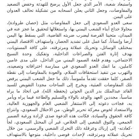
واستبعاد شعبة، الأمر الذي جعل الأول يرضخ للتهدئة وخفض التصعيد
والمفاوضات، وجعل الثاني يعلن انسحابه من تشكيلة تحالف العدوان
على اليمن.
سعى العدو السعودي إلى جعل المفاوضات مثل (حصان طروادة)،
محاولا خداع أبناء الشعب اليمني بها، واستغلالها لتحقيق ما عجز عنه في
الميدان، متحينا الفرصة ليضرب ضربته القاضية، التي يسقط بها اليمن
أرضا وإنساناً، كما عمل على تشديد الحصار، واستهداف الاقتصاد اليمني
بمختلف الوسائل، وتحريك عملائة ومرتزقته، على كافة المستويات،
بهدف إثارة الفتن والصراعات الداخلية، وتفكيك وحدة النسيج
الاجتماعي، وهدم قلعة الصمود اليمني من الداخل، على مدى عامين
كاملين، ما انفك العدو السعودي في ممارسة اختراقاته وتصعيده،
والتهرب من تنفيذ استحقاقات السلام، والعودة بالمفاوضات إلى نقطة
الصفر، كلما حققت تقدماً ملموساً، ذلك ما جعل الشعب اليمني يرفض
تلك المفاوضات العبثية، ويخرج إلى الساحات مجدِدا التفويض للسيد
القائد عبدالملك بدر الدين الحوثي (يحفظه الله)، في اتخاذ ما يراه
مناسباً، مجددين العهد والوعد بالولاء والتسليم والطاعة فيما يراه ويأمر
به، فجاءت دعوته إلى الاستنفار الشعبي العام والجهوزية العالية،
والاستعداد لخوض معركة تحرير الوطن، من الاحتلال السعودي، وانتزاع
كافة الحقوق والسيادة، فكانت هذه الدعوة صدى لإرادة ورغبة الضمير
الجمعي، والتوق الشعبي إلى الخلاص، غير أن المحتل السعودي، لجأ
-كعادته- إلى إرباك وعرقلة ذلك التحرك الشعبي والرسمي، من خلال
تحريك عملائه ومرتزقته، لإحداث فوضى داخلية، متوجها بالاستهداف