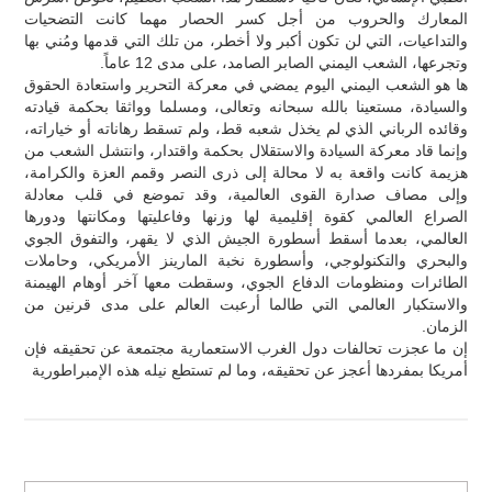
المعارك والحروب من أجل كسر الحصار مهما كانت التضحيات
والتداعيات، التي لن تكون أكبر ولا أخطر، من تلك التي قدمها ومُني بها
وتجرعها، الشعب اليمني الصابر الصامد، على مدى 12 عاماً.
ها هو الشعب اليمني اليوم يمضي في معركة التحرير واستعادة الحقوق
والسيادة، مستعينا بالله سبحانه وتعالى، ومسلما وواثقا بحكمة قيادته
وقائده الرباني الذي لم يخذل شعبه قط، ولم تسقط رهاناته أو خياراته،
وإنما قاد معركة السيادة والاستقلال بحكمة واقتدار، وانتشل الشعب من
هزيمة كانت واقعة به لا محالة إلى ذرى النصر وقمم العزة والكرامة،
وإلى مصاف صدارة القوى العالمية، وقد تموضع في قلب معادلة
الصراع العالمي كقوة إقليمية لها وزنها وفاعليتها ومكانتها ودورها
العالمي، بعدما أسقط أسطورة الجيش الذي لا يقهر، والتفوق الجوي
والبحري والتكنولوجي، وأسطورة نخبة المارينز الأمريكي، وحاملات
الطائرات ومنظومات الدفاع الجوي، وسقطت معها آخر أوهام الهيمنة
والاستكبار العالمي التي طالما أرعبت العالم على مدى قرنين من
الزمان.
إن ما عجزت تحالفات دول الغرب الاستعمارية مجتمعة عن تحقيقه فإن
أمريكا بمفردها أعجز عن تحقيقه، وما لم تستطع نيله هذه الإمبراطورية