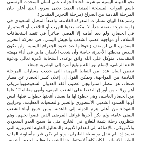
نحو القبيلة اليمنية مباشرة، فجاء الجواب على لسان المتحدث الرسمي
باسم القوات المسلحة اليمنية، العميد يحيى سريع، الذي أعلن بيان
المرحلة القادمة من الصراع (مرحلة التحرير المقدس).
رسم هذا البيان مسارات المعركة القادمة، واضعاً المحتل السعودي في
زاوية حرجة ضيقة جداً، لا يمكنه بعدها التهرب أو التلاعب أو الاستمرار
في الحصار، ولم يعد أمامه إلا المضي صاغراً في تنفيذ استحقاقات
السلام، أو مواجهة غضب الشعب والجيش اليمني، في معركة التحرير
المقدس، التي لن تقف زحوفاتها عند حدود الجغرافيا اليمنية، ولن تكون
القدس محطتها الأخيرة، خاصة وأن شعب الأنصار، ماض في أداء مهمته
المقدسة، متوكل على الله واثق بوعده، استجابة لأمره تعالى ودعوة
قائده الرباني، لإتمام نور الله وتبليغ أمره إلى البشرية جمعاء.
تضمن البيان عددا من النقاط المهمة، التي حددت مسارات المرحلة
القادمة من المواجهة، ويمكن القول إن إعلان كسر الحصار عن مطار
صنعاء، هو انتصار استراتيجي عظيم، أفقد العدوان السعوصهيوأمريكي
أهم ورقة، من أوراق الضغط على الشعب اليمني، وأنهى معاناة 12 عاما
من الحصار الغاشم، وهي خطوة لها ما بعدها، أنتجتها خطوات قبلها، ليس
أولها الصمود الشعبي الأسطوري والصبر والتضحيات العظيمة، وقرابين
الشهداء من أعلى هرم الدولة إلى قاعدته، ومن جميع أبناء الشعب
اليمني عامة، ولم يكن آخرها قوافل المرضى الذين قضوا نحبهم، وهم
ينتظرون رحلة يتيمة للعلاج في الخارج متى ما سمح العدو السعودي
والأمريكي، بالإضافة إلى انعدام الأدوية والمحاليل الطبية الضرورية التي
تفسد إذا لم تنقل بواسطة الطيران، ولو لم يكن غير مأساوية الملف
الطبي الإنساني، لكان كافياً لاستنفار هذا الشعب العظيم، لخوض أشرس