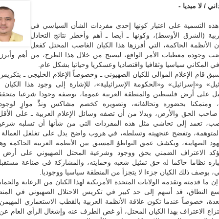
ني / لا ميديا -
ذه التسمية على اعتبار كونها إحدى مفردات الشأن السياسي في
ربية (الشرق الأوسط)، وكونها ـ أيضا ـ أهم وأخطر نتائج التخاذل
ن الأنظمة الحاكمة، التي أفرزها هذا الكيان الغاصب المحتل كفعل
 وجوده معطيات الأمر الواقع، ليصبح من خلال هذا الطرح، من أهم وأبرز
في المكاني سياسيا وثقافيا واقتصاديا وعسكريا وحياتيا بشكل عام.
سبق قام الإعلام الموالي للكيان الصهيوني ـ وخصوصاً الإعلام الخليجي ـ بتكر
يل» و«إسرائيل» و«الحكومة الإسرائيلية»، للإشارة إلى وجود هذا الكيان ا
يل على أرض فلسطين والمنطقة العربية عموما، بوصفه وجودا شرعيا متحقق
ع، ومتمكنا بحضوره وتحالفاته، وتصويره كخصم مشاكس وندٍّ موازٍ لوجو
صاحب الحق والأرض، وبدلا من أن تصفه وسائل الإعلام العربية ـ على الأقل 
اصب، تعمد إلى تحاشي مثل هذه المفردات التي من شأنها أن تسلبه شرعي
لمتوهمة، وتفضح عنجهيته وتسلطه، في هروب واضح يدل على تغلغل العمالة وا
هود الصهاينة، ويكشف عمق التواطؤ المسبق بين الأنظمة العربية الحاكمة وهذ
ؤكد الاعتراف الضمني بحق ووجود وشرعية المحتل الصهيوني على أرض
عتباره نظاما حاكما له حق تمثيل شعبه وحمايته، والمشاركة في صناعة مستقب
، بوصف ذلك الكيان جزءا لا يتجزأ من المنطقة سياسيا ووجوديا.
ن ما قدمته وتقدمه الولايات المتحدة الأمريكية لهذا الكيان من الرعاية والحماي
سع النطاق، قد أسهم إلى حد كبير في تكريس الاحتلال الصهيوني في المن
دة، خصوصاً عندما تكون علاقة الأنظمة العربية بالقطب الاستعماري المهيمن 
تزاع الاعتراف بهذا الكيان المحتل، أو غض الطرف عنه وإشغال الرأي العام عن