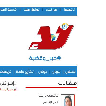
|
|
|
الرئيسية
من نحن
تواصل معنا
خريطة المو
#خبر_وقضية
محلي
|
عربي
|
دولي
|
تقارير خاصة
|
ترجمات
مـقـالات
«إسرائيل
إبراهيم الهمدا
تناقضات وزيف!
عمر القاضي