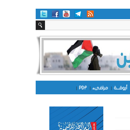
أروقـــة
|
مرافىء
|
PDF
|