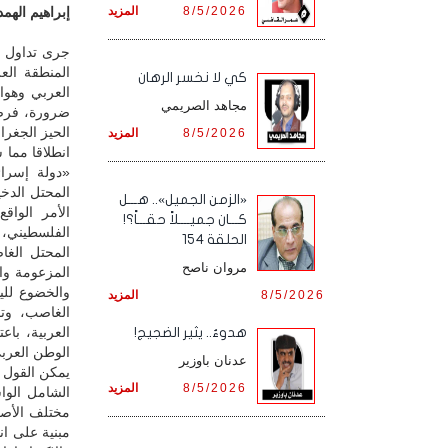
8/5/2026
المزيد
إبراهيم الهمدا
جرى تداول ه
المنطقة الع
كي لا نخسر الرهان
العربي وهوا
مجاهد الصريمي
ضرورة، فرضت
الحيز الجغرا
8/5/2026
المزيد
انطلاقا مما 
«دولة إسرائ
المحتل الدخ
«الزمن الجميل».. هـــل
الأمر الواق
كـــان جميــــلاً حقـــاً؟!
الفلسطيني، 
الحلقة 154
المحتل الغ
مروان ناصح
المزعومة وا
والخضوع للي
8/5/2026
المزيد
الغاصب، وت
العربية، با
هدوءٌ.. يثير الضجيج!
الوطن العربي
عدنان باوزير
يمكن القول إ
8/5/2026
المزيد
الشامل الوا
مختلف الأصع
مبنية على ان