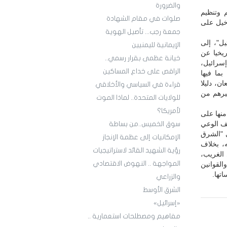
والضرورة
 وتنظيم
صلوات في مقام الشهادة
خيل على
جمعة رجب... تأصيل الهوية
ل"، إلى
الإيمانية لليمنيين
يخيا عن
خيانة عظمى بقرار رسمي..
إسرائيل،
الراقص على خداع المساكين
ما فيها
، دليلا
قراءة في السياسي والأخلاقي
يرهم من
للولايات المتحدة.. لماذا الموت
لأمريكا؟
منها على
ف الوعي
سوق الخميس..من بساطة
 "الشرق
الإمكانيات إلى عظمة الإنجاز
ه، بخلاف
رؤية الشهيد القائد لاستراتيجيات
الغريب،
المواجهة .. النهوض الاقتصادي
القوانين
تها.
والزراعي
الشرق الأوسط
«إسرائيل»
مفاهيم ومصطلحات استعمارية ..