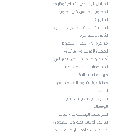
المرابي اليهودي.. اتساع توظيف
المخزون الإجرامي في الحروب
الصليبية
الحتميات الثلاث ..العالم في اليوم
الثاني لانتصار غزة
من غزة إلى اليمن.. السقوط
المهين لأمريكا و«إسرائيل»
أمريكا وأخلاقيات اللص الإمبريالي
المفاوضات والوسطاء..حصان
طروادة الإمبريالية
هدنة غزة.. شروط الوساطة ودور
الوسطاء
سقوط الهدنة وبيان المهلة
للوسطاء
استراتيجية الهيمنة في كتابة
التاريخ.. أوليات الموروث اليهودي
عاشوراء..شهادة التاريخ المتكررة