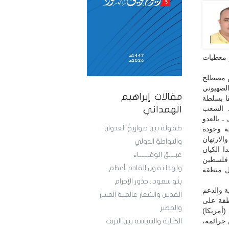
 معطيات
يس مصطلح
لصهيوني
مقالات إبراهيم
ا بسلطة
د الشعب
الهمداني
ـ بالعدو
طفولة بين صواريخ العدوان
ة وجوده
لارتهان
والتواطؤ الدولي
ا الكيان
عبــــق الوفـــــــاء
 فلسطين
ولهذا نقول:القادم أعظم
ل منطقة
بنو سعود.. جذور الإجرام
ة والدعم
القدس والشعار عالمية المسار
طقة على
والمصير
(أمريكا)
 جرائمه،
الكتابة والسياسة بين الترف