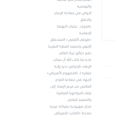
والهمجية
التولي في معادلة الإيمان
والنفاق
عاشوراء.. تجليات النهضة
الإنسانية
«طوفان الأقصى» الاستحقاق
الإلهي وتجسيد الفطرة البشرية
بضع دقائق تربك العالم
ما يدعنا كتاب الله أن نسكت
الإرهاب الإجرامي نحو رؤية
مغايرة لـ «المفهوم الأمريكي»
الجهاد في معادلة الصراع
العالمي من مربع الإسناد إلى
فضاء المواجهة المباشرة
والتصعيد الشامل
مجازر صهيونية بشراكة عربية
نمذجة «القاتل» الإمبريالي