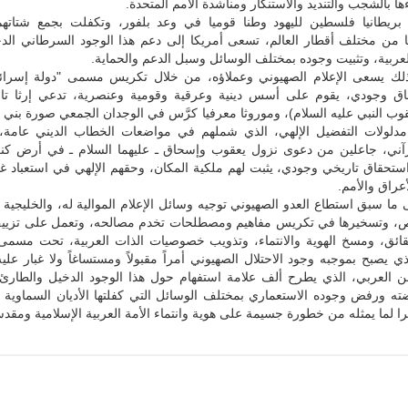
ءها بالشجب والتنديد والاستنكار ومناشدة الأمم المتحدة.
ريطانيا فلسطين لليهود وطنا قوميا في وعد بلفور، وتكفلت بجمع شتاتهم
ها من مختلف أقطار العالم، تسعى أمريكا إلى دعم هذا الوجود السرطاني الد
عربية، وتثبيت وجوده بمختلف الوسائل وسبل الدعم والحماية.
لك يسعى الإعلام الصهيوني وعملاؤه، من خلال تكريس مسمى "دولة إسرائي
اق وجودي، يقوم على أسس دينية وعرقية وقومية وعنصرية، تدعي إرثا تار
وب النبي عليه السلام)، وموروثا معرفيا كرَّس في الوجدان الجمعي صورة بني 
مدلولات التفضيل الإلهي، الذي شملهم في مواضعات الخطاب الديني عامة، ب
آني، جاعلين من دعوى نزول يعقوب وإسحاق ـ عليهما السلام ـ في أرض كنعان
ستحقاق تاريخي وجودي، يثبت لهم ملكية المكان، وحقهم الإلهي في استعباد غ
عراق والأمم.
ما سبق استطاع العدو الصهيوني توجيه وسائل الإعلام الموالية له، والخليجية 
، وتسخيرها في تكريس مفاهيم ومصطلحات تخدم مصالحه، وتعمل على تزيي
ائق، ومسخ الهوية والانتماء، وتذويب خصوصيات الذات العربية، تحت مسمى
ي يصبح بموجبه وجود الاحتلال الصهيوني أمراً مقبولاً ومستساغاً ولا غبار علي
العربي، الذي يطرح ألف علامة استفهام حول هذا الوجود الدخيل والطارئ 
ته ورفض وجوده الاستعماري بمختلف الوسائل التي كفلتها الأديان السماوية و
ا لما يمثله من خطورة جسيمة على هوية وانتماء الأمة العربية الإسلامية ومقدسا