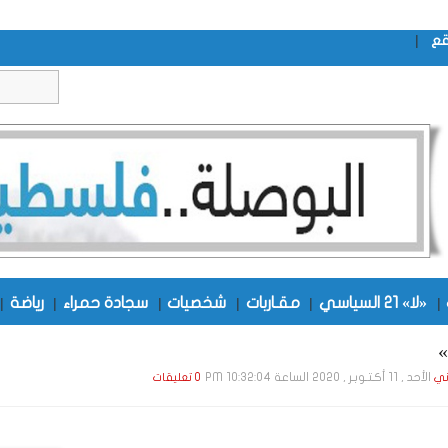
|
قع
|
«لا» 21 السياسي
|
مقـاربات
|
شخصيات
|
سجادة حمراء
|
رياضة
|
»
الأحد , 11 أكـتـوبـر , 2020 الساعة 10:32:04 PM
ني
0 تعليقات