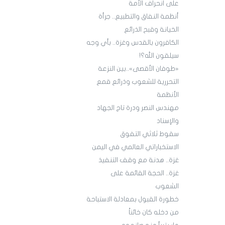
على انحراف الأمة
أنظمة النفاق والتطبيع.. جرأة
الخيانة وقبح الذرائع
الكافرون بالقدس وغزة.. بأي وجه
سيلقون الله؟!
«طوفان الأقصى»..بين النزعة
التحررية للشعوب وذرائع قمع
الأنظمة
مهندس النصر ودرة تاج الجهاد
والإسناد
سقوط ثلاثي التفوق
الاستخباراتي العالمي في اليمن
غزة.. هدنة مع وقف التنفيذ
غزة.. الحجة القائمة على
الشعوب
خطورة القبول بمعادلة الاستباحة
من دخله كان خائناً