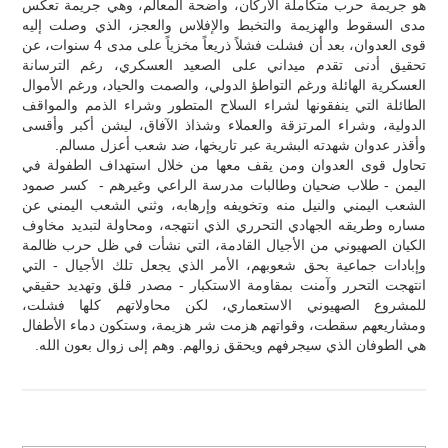
هو جريمة حرب متكاملة الأركان، واضحة المعالم، وهي جريمة تعكس
مدى السقوط والهزيمة والتخبط والإفلاس والعجز، الذي وصلت إليه
قوى العدوان، بعد أن فشلت فشلاً ذريعاً مخزياً على مدى 4 سنوات، عن
تحقيق أدنى تقدم ميداني على الصعيد العسكري، رغم الترسانة
العسكرية الهائلة ورغم التواطؤ الدولي، والصمت والحياد، ورغم الأموال
الطائلة التي ينفقونها لشراء السلاح المتطور وشراء الذمم والمواقف
الدولية، وشراء المرتزقة والعملاء وشذاذ الآفاق، ليشن أكبر وأقسى
وأقذر عدوان شهدته البشرية عبر تاريخها، ضد شعب أعزل مسالم.
تحاول قوى العدوان ومن يقف معها من خلال استهداف الطفولة في
اليمن - طلاب ضحيان وطالبات مدرسة الراعي وغيرهم - كسر صمود
الشعب اليمني والنيل منه وتخويفه وإرهابه، وثني الشعب اليمني عن
مساره وطريقه الجهادي التحرري الذي انتهجه، ومحاولة لتبديد مخاوف
الكيان الصهيوني من الأجيال القادمة، التي نشأت في ظل حرب ظالمة
وإبادات جماعية بحق شعوبهم، الأمر الذي يجعل تلك الأجيال - التي
انتهجت التحرر وآمنت بمقاومة الاستكبار - مصدر قلق وتهديد حقيقي
للمشروع الصهيوني الاستعماري، لكن محاولاتهم كلها فشلت،
ومشاريعهم سقطت، وقواتهم هزمت شر هزيمة، وستكون دماء الأطفال
هي الطوفان الذي سيجرفهم ويحقق زوالهم. وهم إلى زوال بعون الله.