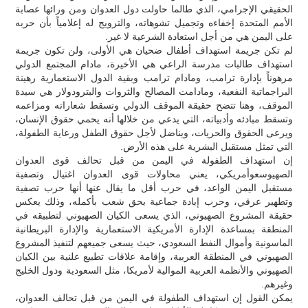
الحقيقي الإجرامي، الذي طالما حاولت دول العدوان ومن ورائها عصابة
الأمم المتحدة إخفاءه وتجميل تشوهاته، والترويج له إعلامياً بأن حربه
على اليمن هي من أجل استعادة الشرعية لا غير.
لم تكن جريمة استهداف أطفال ضحيان هي الأولى، ولن تكون جريمة
استهداف طالبات مدرسة الراعي هي الأخيرة، مادام المجتمع الدولي
مرهوناً بإدارة ترامب، ومادام ترامب وبقية الدول الاستعمارية رهينة
البراجماتية النفعية، ومادامت المصالح والثروات والبترودولار هي سيدة
الموقف، وهنا تتضح حقيقة الموقف الدولي وتسقط شعاراته ومزاعمه
وتسقط مبادئه وأدبياته، التي يدعي من خلالها أنه يحمي حقوق الإنسان،
ويرعى الحقوق والحريات، ويناضل لأجل حقوق الطفل ورعاية الطفولة،
التي تمثل مستقبل البشرية على هذه الأرض.
إن استهداف الطفولة في اليمن من قبل تحالف قوى العدوان
الصهيوسعوأمريكي، يعني محاولات قوى العدوان اغتيال وتصفية
مستقبل اليمن الواعد، في حرب أقل ما يقال عنها أنها حرب تصفية
وتطهير عرقي، وحرب إبادة جماعية بحق شعب بأكمله، وذلك يعكس
حقيقة المشروع الصهيوني، الذي يسعى الكيان الصهيوني لتطبيقه في
المنطقة بمساعدة الإدارة الأمريكية الاستعمارية والإدارة البريطانية
الماسونية وأموال النفط السعودي، حيث يسعى جميعهم لتنفيذ المشروع
الصهيوني في المنطقة العربية، وإقامة علاقات تطبيع علنية بين الكيان
الصهيوني والأنظمة العربية الموالية لأمريكا، مثل السعودية ودول الخليج
وغيرهم.
يمكن القول إن استهداف الطفولة في اليمن من قبل تحالف العدوان،