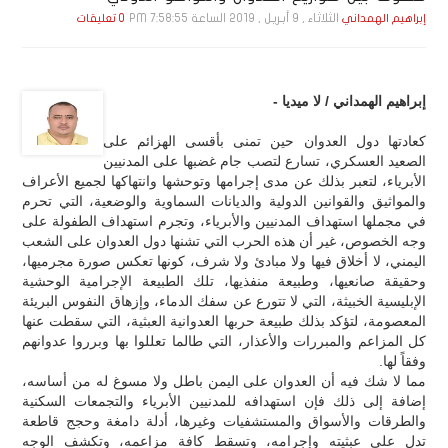
الثلاثاء , 9 أبـريـل , 2019 الساعة 7:58:55 PM
إبراهيم الهمداني
0 تعليقات
إبراهيم الهمداني / لا ميديا -
كعادتها دول العدوان حين تمنى بأقسى الهزائم على
الصعيد العسكري، تسارع لتصب جام غضبها على المدنيين
الأبرياء، لتعبر بذلك عن مدى إجرامها وتوحشها وانتهاكها لجميع الأعراف
والمواثيق والقوانين الدولية والديانات السماوية والوضعية، التي تحرم
في مجملها استهداف المدنيين والأبرياء، وتجرم استهداف الطفولة على
وجه الخصوص، غير أن هذه الحرب التي تشنها دول العدوان على الشعب
اليمني، لا أخلاق فيها ولا مبادئ ولا شرف، كونها تعكس صورة مجرميها،
وحقيقة صانعيها، وطبيعة منفذيها، تلك الطبيعة الإجرامية الوحشية
الإبليسية الخبيثة، التي لا تتورع عن سفك الدماء، وإزهاق النفوس البريئة
المعصومة، لتؤكد بذلك طبيعة حربها العدوانية العبثية، التي سقطت عنها
كل المزاعم والمبررات والأعذار، التي طالما تعللوا بها وبرروا عدوانهم
وفقاً لها.
مما لا شك فيه أن العدوان على اليمن باطل ولا مسوغ له من أساسه،
إضافة إلى ذلك فإن استهدافه للمدنيين الأبرياء والتجمعات السكنية
والطرقات والأسواق والمستشفيات وغيرها، أدلة دامغة وحجج قاطعة
تدل على عبثيته وإجرامه، وتسقط كافة مزاعمه، وتكشف الوجه