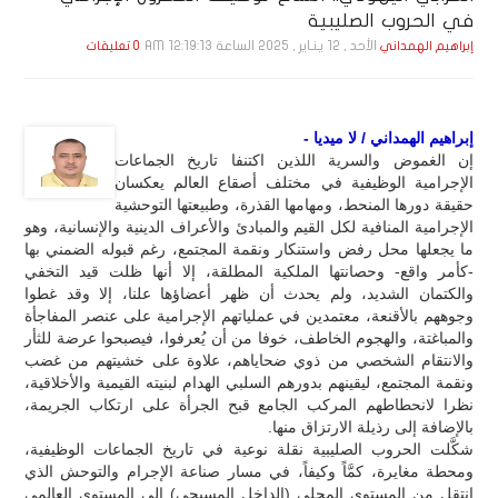
في الحروب الصليبية
الأحد , 12 يـنـاير , 2025 الساعة 12:19:13 AM
إبراهيم الهمداني
0 تعليقات
إبراهيم الهمداني / لا ميديا -
إن الغموض والسرية اللذين اكتنفا تاريخ الجماعات
الإجرامية الوظيفية في مختلف أصقاع العالم يعكسان
حقيقة دورها المنحط، ومهامها القذرة، وطبيعتها التوحشية
الإجرامية المنافية لكل القيم والمبادئ والأعراف الدينية والإنسانية، وهو
ما يجعلها محل رفض واستنكار ونقمة المجتمع، رغم قبوله الضمني بها
-كأمر واقع- وحصانتها الملكية المطلقة، إلا أنها ظلت قيد التخفي
والكتمان الشديد، ولم يحدث أن ظهر أعضاؤها علنا، إلا وقد غطوا
وجوههم بالأقنعة، معتمدين في عملياتهم الإجرامية على عنصر المفاجأة
والمباغتة، والهجوم الخاطف، خوفا من أن يُعرفوا، فيصبحوا عرضة للثأر
والانتقام الشخصي من ذوي ضحاياهم، علاوة على خشيتهم من غضب
ونقمة المجتمع، ليقينهم بدورهم السلبي الهدام لبنيته القيمية والأخلاقية،
نظرا لانحطاطهم المركب الجامع قبح الجرأة على ارتكاب الجريمة،
بالإضافة إلى رذيلة الارتزاق منها.
شكَّلت الحروب الصليبية نقلة نوعية في تاريخ الجماعات الوظيفية،
ومحطة مغايرة، كمَّاً وكيفاً، في مسار صناعة الإجرام والتوحش الذي
انتقل من المستوى المحلي (الداخل المسيحي) إلى المستوى العالمي