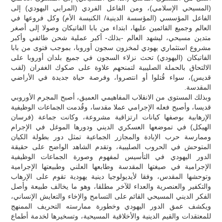
(المسيحي الإسلامي)، ومن الفاعل الفردي (المرابي اليهودي) إلى
الفاعل المؤسسي (المؤسسة الدينية/ الكنيسة الأم) وكل فروعها في
العالم وجميع القائمين عليها، ابتداء من بابا الفاتيكان وصولا إلى أصغر
متدين مسيحي، ليشهد العالم -بذلك- أكبر عملية شحن طائفي وأكبر
مشروع استثماري يهودي لمخزون سجون أوروبا، بموجب فتوى من بابا
الفاتيكان (اليهودي) تحث نزلاء السجون في جميع بلدان أوروبا على
الالتحاق بالحملة الصليبية لتمنحهم علاوة على صكوك الغفران (لقب
قديس)، سواء قُتلوا أو انتصروا، وفرصة حياة جديدة في الأراضي
المقدسة.
وبذلك المستوى من الانقلاب المفاهيمي العميق، أصبح المجرم الأوروبي
قديسا، وأصبح فعله الإجرامي عملا مقدسا، وقُدمت الجماعات الوظيفية
الإرهابية بوصفها كيانات ارتزاقية مشروعة، وكانت جماعة (فرسان
الهيكل) في تموضعها العسكري الديني ودورها الموغل في الإجرام
وممارسة حرب الإبادة والمجازر الجماعية تمثل دور بطولة الكيان
المتوحش في الحروب الصليبية، وتقدم الشاهد الواضح على حقيقة
الدور اليهودي في التأسيس لمفهوم وصورة الجماعات الوظيفية
الإجرامية في صيغتها المقدسة وطابعها العلني وطبيعتها الإجرامية
وتوحشها المقدس، وفقا لأيديولوجيا دينية يهودية تقوم على الإرهاب
والتكفير والعنصرية والعداء للآخر مطلقا، وهو ما يخالف طبيعة وأصل
الفكر الديني المسيحي القائم على التسامح والإخاء والتعايش الإنساني،
ويكشف عمق الدور اليهودي وخطورة ممارسته التحريف الممنهج
للمعتقدات والقيم الدينية والأخلاقية المسيحية، وتسخيرها لخدمة أطماع