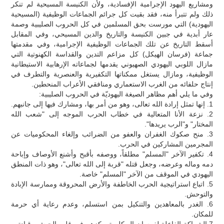
ومشاريع اليهود الإجرامية الإفسادية، ولأن الكنيسة المسيحية لم تنكر
ذلك ولم تتبرأ منه، فقد بقيت كل جرائم الجماعات الوظيفية (المسيحية
اليهودية) التي مورست بحق المسلمين في كل الحروب الصليبية وصمة
عار أبدية في جبين الكنيسة والتاريخ والدين المسيحي، وفي المقابل
أسقط التاريخ عن تلك الجماعات الوظيفية الإجرامية، وفي مقدمتها
جماعة (فرسان الهيكل) كل مزاعم التدين والقداسة الكهنوتية التي
مازال اللوبي اليهودي الصهيوني يقدمها لجماعاته الإرهابية الاستيطانية
الوظيفية، ومازال يستغل ممكناتها التكفيرية والعنصرية والتطرف في
إنتاج حلفائه من الغرب الاستعماري ومنافقي الأعراب المنحطين.
وفي ما يلي أهم مظاهر الصيغة اليهوديّة في الحروب الصليبية:
1. إنها تمثل إرادة الله تعالى، وهو من أمر بها، ومشارك فيها إلى جانبهم.
2. نزعة الأنا المتعالية في خطاب الحرب الموجه إلى "شعب الله
المختار" و"الرب يريدها".
3. منح صكوك الغفران والعفو من الضرائب وإلغاء المحكوميات عن
المجرمين المشاركين في الحرب.
4. تكفير الآخر "المسلم" مطلقاً، ووصفه بأقبح وأشنع الأوصاف وإباحة
دمه وماله وعرضه، وجعل قتله "قربة إلى الله تعالى"، وهو ذات المنطق
اليهودي في الموقف من الآخر "المسلم" خاصة.
5. اتباع استراتيجية الحرب الخاطفة والأرض المحروقة وممارسة الإبادة
والتوحش.
6. الغدر بالمعاهدين والتنكيل بمن استسلم، وعدم رعاية أي حرمة
للمكان.
7.الشراكة الفاعلة لفرسان الهيكل بتمركزهم في قلب الجيش وقيادتهم