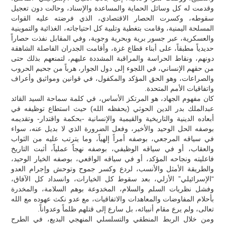
وقدمت له كل وسائل الحماية والمساعدة والإسناد، وحالت دون تعجيل
سقوطه، وكسرت الحصار الاقتصادي، الذي فرضته عليه القوات
المسلحة اليمنية، وقامت بتغطية وتلبية كل احتياجاته، الغذائية والتموينية
والعسكرية، عبر جسور برية وبحرية وجوية، وفي المقابل نفذت حصاراً
حديدياً مطبقاً، على أبناء قطاع غزة، وأقامت الجدران الفاصلة الشاهقة
دونهم، ونقاط الحراسة والمراقبة المشددة عليهم، لتمنعهم بذلك حتى
من حقهم الإنساني، في اللجوء إلى دول الجوار، هرباً من جحيم الحروب
والصراعات، وهو الحق المؤكد والمكفول، في قوانين ومواثيق وأعراف
واتفاقيات الأمم المتحدة.
كان مفهوم الجهاد، هو المرتكز الأساس، في كلمة سماحة السيد القائد
عبدالملك بدر الدين الحوثي (يحفظه الله) حيث استطاع توظيفه في
أبعاده الدينية والتاريخية والقيمية والإنسانية -بحكمة واقتدار- وتقديمه
بوصفه الحل الوحيد والأخير، وفعل الضرورة الذي لا بديل عنه، سواء
في سياقه المرجعي، بوصفه أمراً إلهياً، وما يترتب عليه من الثواب
والعقاب، أو في سياقه الوظيفي، بوصفه نهجاً عملياً، أثبت التاريخ
فاعليته ونجاحه المؤكد، أو في سياقه الواقعي، بوصفه الخيار الوحيد،
والطريقة الأمثل والأنسب، لردع وكسر جموح وتوحش وإجرام العدو
“الإسرائيلي” الأزلي، بعد سقوط كل الخيارات، وانسداد كل الآفاق،
وفشل نظريات السلم والسلام، المخدوعة بوهم السلامة، والمخدرة
بأحلام المفاوضات والمعاهدات والاتفاقيات، مع عدو نكث عهوده مع الله
تعالى، ولم يرع مقام أنبيائه، بل سارع إلى قتلهم ظلماً وعدواناً.
ومن خلال الربط المنطقي والتسلسلي المنهجي البديع، في الطرح