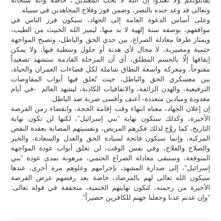
وتعالى قد وعد جنده بالنصر، وضمن فوز وفلاح المجاهدين في سبيله.
وعلى أساس الدعوة العامة إلى الجهاد، سيكون فرز الناس في
مواقفهم، بوصفه سنة إلهية لا بد منها، ليميز الله الخبيث من الطيب،
ويمتاز طرفا معادلة الصراع، بين حدي الحق والباطل، وتصبح المواجهة
حتمية ومصيرية، لا مجال لأي هدنة أو حلول وسطية فيها، ولا يمكن
إيقافها إلّا بالحسم المطلق، أي أن المرحلة القادمة ستشهد تصعيداً
مفتوحاً، ومعركة واسعة النطاق شاملة لكل فضاءات العمران والحياة،
بين معسكري الحق والباطل، حيث تُغلق فيها أبواب المفاوضات
الترقيعية، والهدن الزائفة، والاتفاقيات الكاذبة، ليشهد العالم -في أيام
معدودة وميادين متعددة- أعنف وأقسى ضربة ضد الباطل.
إن إعلان الجهاد، معناه انتهاء وقت إقامة الحجة، وانقضاء زمن الفرصة
الأخيرة، وكذلك ستكون نهاية “بني إسرائيل”، لكنها لن تكون نهاية
التاريخ، كما روَّج لذلك فكرهم المريض، ونفسيتهم المصابة بعقدة النقص
المركبة، وإنما ستكون فاتحة لسيادة الحق والعدل والسعادة، والخير
والصلاح والفلاح، وفي نفس الوقت، لن تغلق أبواب عودة المواجهة
المتوقعة، وستبقى معادلة الصراع الحتمي، مرهونة بمدى عودة “بني
إسرائيل”، إلى صدارة المشهد، بإجرامهم وعلوهم مرة أخرى، عندها
سيكون الله تعالى لهم بالمرصاد، خاصة بعد رفضهم عرض الفرصة
الأخيرة من رحمته، لتكون نهايتهم الحتمية، متحققة في قوله تعالى:
“وإن عدتم عدنا وجعلنا جهنم للكافرين حصيراً”.