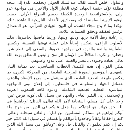
والتناول، خلص السيد القائد عبدالملك الحوثي (يحفظه الله) إلى نتيجة
مطلقة تؤكد حتمية الجهاد، كونه الخيار الأول والأخير، في مواجهة عدو
أزلي، والاستراتيجية الوحيدة الكفيلة بحسم الصراع الأزلي، حسب
الوعود الإلهية الضامنة لذلك، ومصاديق الأحداث التاريخية الشاهدة بذلك،
مؤكدا بما لا يدع مجالا للشك، أن النهج الجهادي القرآني، هو المصداق
الرئيس لحقيقة وتحقق الحتميات الثلاث.
إن إعادة ربط الأمة بربها ودينها ونبيها، وربط ماضيها بحاضرها، بذلك
الأسلوب الراقي، ينعكس إيجاباً على عملية تهيئتها النفسية، ويكسبها
الطمأنينة والثقة والقوة، في مواجهة عدوها، والسعي إلى قطع شره
وخطره ومكره، انطلاقاً من الإيمان الراسخ واليقين المطلق بوعد الله
تعالى لعباده وجنوده، بالنصر والغلبة، على عدوه وعدوهم.
يمكن القول إن هذه الكلمة/ الخطاب السياسي، يعد بمثابة البيان
التمهيدي، المؤسس لصورة المرحلة القادمة، من المعركة الكبرى، بما
يعكس طبيعة التصعيد القادم، الذي سينتقل من مربع الإسناد والدعم،
لفصائل الجهاد والمقاومة في فلسطين، إلى إعلان تبني المواجهة
المباشرة، الفعلية الجمعية الشاملة، ودعوة كافة الشعوب العربية
والإسلامية، إلى النفير العام، والجهاد في سبيل الله، كونه فرض عين،
واجبا على كل مسلم، استجابة لأمر الله تعالى، القائل: “وجاهدوا في
الله حق جهاده هو اجتباكم وما جعل عليكم في الدين من حرج ملة
أبيكم إبراهيم هو سماكم المسلمين من قبل”، والقائل سبحانه وتعالى:
“انفروا خفافاً وثقالاً وجاهدوا بأموالكم وأنفسكم في سبيل الله ذلكم خير
لكم إن كنتم تعلمون”، والقائل جل وعلا: “وقاتلوا في سبيل الله الذين
يقاتلونكم ولا تعتدوا إن الله لا يحب المعتدين”، خاصة وأنه سبحانه