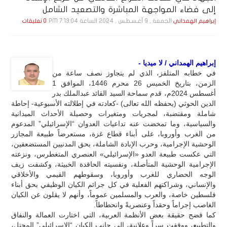
إلى فضاء المواجهة المباشرة والتصعيد الشامل
الجمعة , 9 أغـسـطـس , 2024 الساعة 7:13:04 PM
إبراهيم الهمداني
0 تعليقات
إبراهيم الهمداني / لا ميديا -
في خطابه المتلفز، الذي لم يتجاوز نصف ساعة من
الزمن، بتاريخ الخميس 26 محرم 1446، الموافق 1
أغسطس 2024م، قدم سماحة السيد القائد عبدالملك بدر
الدين الحوثي (يحفظه الله تعالى) -كعادته في إطلالته الأسبوعية- إحاطة
شاملة ومقتضبة، لمجريات ومتغيرات وحصيلة الأحداث الميدانية
والسياسية، وما تمخضت عنه تداعيات العدوان “الإسرائيلي” المدعوم
من الغرب وأوروبا، على أبناء قطاع غزة، مستعرضاً طبيعة المجازر
الوحشية الإجرامية، وحرب الإبادة الشاملة، بحق المدنيين المستضعفين،
التي عكست طبيعة العدو «الإسرائيلي» العنصري المتغطرس، ونزعته
الإجرامية الوحشية المتأصلة، ونفسيته الحاقدة الخبيثة، وكشفت زيف
الوجه الحضاري للغرب وأوروبا، وسقوطهم القيمي والأخلاقي
والإنساني، وشراكتهم الفعلية في كل جرائم الكيان الوظيفي بحق أبناء
فلسطين خاصة، والعرب والمسلمين عموماً، وأنهم لا يقلون عن الكيان
الغاصب إجراماً وحقداً وعنصريةً وانحطاطاً.
كما فضح حقيقة بعض الأنظمة العربية، التي اختارت العمالة والنفاق
والتطبيع، ووقفت سراً وعلانية، إلى جانب الكيان “الإسرائيلي” المحتل،