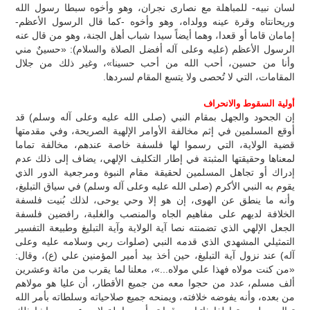
لسان نبيه- للمباهلة مع نصارى نجران، وهو وأخوه سبطا رسول الله
وريحانتاه وقرة عينه وولداه، وهو وأخوه -كما قال الرسول الأعظم-
إمامان قاما أو قعدا، وهما أيضاً سيدا شباب أهل الجنة، وهو من قال عنه
الرسول الأعظم (عليه وعلى آله أفضل الصلاة والسلام): «حسينٌ مني
وأنا من حسين، أحب الله من أحب حسينا»، وغير ذلك من جلال
المقامات، التي لا تُحصى ولا يتسع المقام لسردها.
أولية السقوط والانحراف
إن الجحود والجهل بمقام النبي (صلى الله عليه وعلى آله وسلم) قد
أوقع المسلمين في إثم مخالفة الأوامر الإلهية الصريحة، وفي مقدمتها
قضية الولاية، التي رسموا لها فلسفة خاصة عندهم، مخالفة تماما
لمعناها وحقيقتها المثبتة في إطار التكليف الإلهي، يضاف إلى ذلك عدم
إدراك أو تجاهل المسلمين لحقيقة مقام النبوة ومرجعية الدور الذي
يقوم به النبي الأكرم (صلى الله عليه وعلى آله وسلم) في سياق التبليغ،
وأنه ما ينطق عن الهوى، إن هو إلا وحي يوحى، لذلك بُنيت فلسفة
الخلافة لديهم على مفاهيم الجاه والمنصب والغلبة، رافضين فلسفة
الجعل الإلهي الذي تضمنته نصا آية الولاية وآية التبليغ وطبيعة التفسير
التمثيلي المشهدي الذي قدمه النبي (صلوات ربي وسلامه عليه وعلى
آله) عند نزول آية التبليغ، حين أخذ بيد أمير المؤمنين علي (ع)، وقال:
«من كنت مولاه فهذا علي مولاه...»، معلنا لما يقرب من مائة وعشرين
ألف مسلم، عدد من حجوا معه من جميع الأقطار، أن عليا هو مولاهم
من بعده، وأنه يفوضه خلافته، ويمنحه جميع صلاحياته وسلطاته بأمر الله