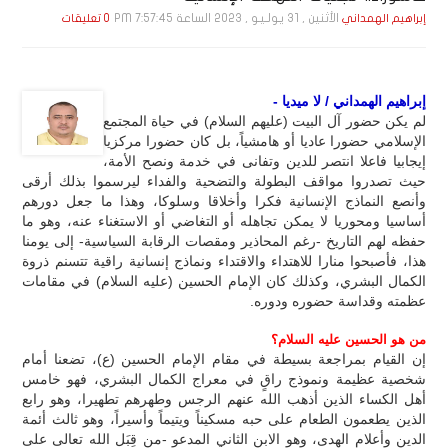
الأثنين , 31 يـولـيـو , 2023 الساعة 7:57:45 PM
إبراهيم الهمداني
0 تعليقات
إبراهيم الهمداني / لا ميديا -
لم يكن حضور آل البيت (عليهم السلام) في حياة المجتمع
الإسلامي حضورا عاديا أو هامشياً، بل كان حضورا مركزيا
إيجابيا فاعلا انتصر للدين وتفانى في خدمة ونصح الأمة،
حيث تصدروا مواقف البطولة والتضحية والفداء ليرسموا بذلك أرقى
وأنصع النماذج الإنسانية فكرا وأخلاقا وسلوكا، وهذا ما جعل دورهم
أساسيا ومحوريا لا يمكن تجاهله أو التغاضي أو الاستغناء عنه، وهو ما
حفظه لهم التاريخ -رغم المحاذير ومقصات الرقابة السياسية- إلى يومنا
هذا، فأصبحوا منارا للاهتداء والاقتداء ونماذج إنسانية راقية تتسنم ذروة
الكمال البشري، وكذلك كان الإمام الحسين (عليه السلام) في مقامات
عظمته وقداسة حضوره ودوره.
من هو الحسين عليه السلام؟
إن القيام بمراجعة بسيطة في مقام الإمام الحسين (ع)، تضعنا أمام
شخصية عظيمة ونموذج راقٍ في معراج الكمال البشري، فهو خامس
أهل الكساء الذين أذهب الله عنهم الرجس وطهرهم تطهيرا، وهو رابع
الذين يطعمون الطعام على حبه مسكيناً ويتيماً وأسيراً، وهو ثالث أئمة
الدين وأعلام الهدى، وهو الابن الثاني المدعو -من قِبَل الله تعالى على