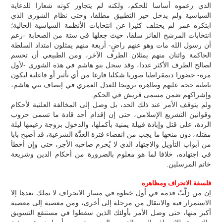
الذي زعموه أساسا للحكم، ولكنه لم يتجاوز كونه شعارا للدعاية
السياسية ولم يدخل حيز التطبيق مطلقا، وحتى نظام الشورى الذي
ابتكره عمر لم يختلف كثيرا عن انتخابات الأنظمة السياسية الحالية؛
انتخابات المرشح الفائز سلفا، حيث جعلها في ستة من الصحابة -زعم
أن رسول الله مات وهو عنهم راضٍ- أربعة منهم يمثلون امتداد السلطة
الحاكمة واثنان منهم يمثلان الطرف الآخر، ومن الطبيعي أن تحسم
لصالح الطرف الأكثر عددا، وقد سجل بنو هاشم في هذه الشورى -لأول
مرة- حضورا ديمقراطيا صوريا شكليا فارغا من أي تأثير أو فاعلية ليكون
باطنه حجة عليهم وظاهره ترويجا للعدل العمري في إنصاف بني هاشم،
وإشراكهم ضمن مسمى قريش في الحكم.
ولم يتوقف الأمر عند ذلك الحد، بل وصل إلى المخالفة العلنية لأحكام
وقوانين التشريع الإسلامي، حتى إن إقدام أحد قادة ما تسمى حروب
الردة، على قتل وإبادة قبيلة يمنية بأكملها، والدخول بزوجة زعيمها ليلة
مقتله، دون منحها ما يجب من انقضاء فترة العدَّة الشرعية، قد أصبح بابا
من أبواب التأويل والاجتهاد الذي لا يُحرم صاحبه الأجر، حتى وإن أخطأ
في اجتهاده، خلافا لما هو معلوم بالضرورة من أحكام الدين وشريعة
خاتم المرسلين.
فلسفة الانحراف ومظاهره
إن من زلَّتْ قدمه في أول خطوة في مسار الانحراف لا يملك بعدها إلا
الاستمرار فيه والانتقال من مرحلة إلى أخرى، ومن معصية إلى معصية
أكبر منها، حتى وصل الأمر بأولئك الذين سقطوا في مستنقع التسويق