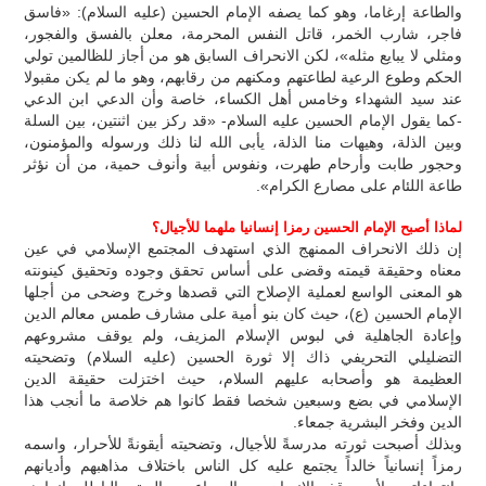
والطاعة إرغاما، وهو كما يصفه الإمام الحسين (عليه السلام): «فاسق
فاجر، شارب الخمر، قاتل النفس المحرمة، معلن بالفسق والفجور،
ومثلي لا يبايع مثله»، لكن الانحراف السابق هو من أجاز للظالمين تولي
الحكم وطوع الرعية لطاعتهم ومكنهم من رقابهم، وهو ما لم يكن مقبولا
عند سيد الشهداء وخامس أهل الكساء، خاصة وأن الدعي ابن الدعي
-كما يقول الإمام الحسين عليه السلام- «قد ركز بين اثنتين، بين السلة
وبين الذلة، وهيهات منا الذلة، يأبى الله لنا ذلك ورسوله والمؤمنون،
وحجور طابت وأرحام طهرت، ونفوس أبية وأنوف حمية، من أن نؤثر
طاعة اللئام على مصارع الكرام».
لماذا أصبح الإمام الحسين رمزا إنسانيا ملهما للأجيال؟
إن ذلك الانحراف الممنهج الذي استهدف المجتمع الإسلامي في عين
معناه وحقيقة قيمته وقضى على أساس تحقق وجوده وتحقيق كينونته
هو المعنى الواسع لعملية الإصلاح التي قصدها وخرج وضحى من أجلها
الإمام الحسين (ع)، حيث كان بنو أمية على مشارف طمس معالم الدين
وإعادة الجاهلية في لبوس الإسلام المزيف، ولم يوقف مشروعهم
التضليلي التحريفي ذاك إلا ثورة الحسين (عليه السلام) وتضحيته
العظيمة هو وأصحابه عليهم السلام، حيث اختزلت حقيقة الدين
الإسلامي في بضع وسبعين شخصا فقط كانوا هم خلاصة ما أنجب هذا
الدين وفخر البشرية جمعاء.
وبذلك أصبحت ثورته مدرسةً للأجيال، وتضحيته أيقونةً للأحرار، واسمه
رمزاً إنسانياً خالداً يجتمع عليه كل الناس باختلاف مذاهبهم وأديانهم