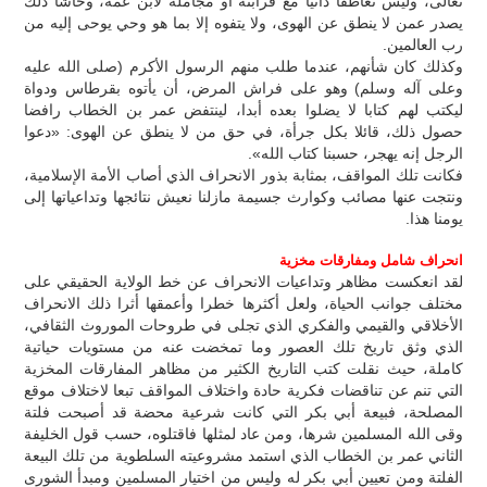
تعالى، وليس تعاطفا ذاتيا مع قرابته أو مجاملة لابن عمه، وحاشا ذلك
يصدر عمن لا ينطق عن الهوى، ولا يتفوه إلا بما هو وحي يوحى إليه من
رب العالمين.
وكذلك كان شأنهم، عندما طلب منهم الرسول الأكرم (صلى الله عليه
وعلى آله وسلم) وهو على فراش المرض، أن يأتوه بقرطاس ودواة
ليكتب لهم كتابا لا يضلوا بعده أبدا، لينتفض عمر بن الخطاب رافضا
حصول ذلك، قائلا بكل جرأة، في حق من لا ينطق عن الهوى: «دعوا
الرجل إنه يهجر، حسبنا كتاب الله».
فكانت تلك المواقف، بمثابة بذور الانحراف الذي أصاب الأمة الإسلامية،
ونتجت عنها مصائب وكوارث جسيمة مازلنا نعيش نتائجها وتداعياتها إلى
يومنا هذا.
انحراف شامل ومفارقات مخزية
لقد انعكست مظاهر وتداعيات الانحراف عن خط الولاية الحقيقي على
مختلف جوانب الحياة، ولعل أكثرها خطرا وأعمقها أثرا ذلك الانحراف
الأخلاقي والقيمي والفكري الذي تجلى في طروحات الموروث الثقافي،
الذي وثق تاريخ تلك العصور وما تمخضت عنه من مستويات حياتية
كاملة، حيث نقلت كتب التاريخ الكثير من مظاهر المفارقات المخزية
التي تنم عن تناقضات فكرية حادة واختلاف المواقف تبعا لاختلاف موقع
المصلحة، فبيعة أبي بكر التي كانت شرعية محضة قد أصبحت فلتة
وقى الله المسلمين شرها، ومن عاد لمثلها فاقتلوه، حسب قول الخليفة
الثاني عمر بن الخطاب الذي استمد مشروعيته السلطوية من تلك البيعة
الفلتة ومن تعيين أبي بكر له وليس من اختيار المسلمين ومبدأ الشورى