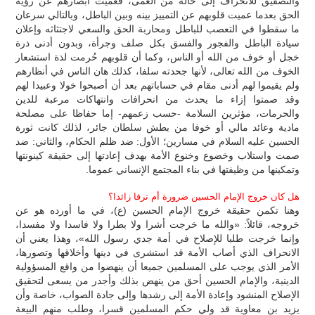
والتصفيق للانحراف إلى حالة من العمى، فعميت أبصارهم عن رؤية
الحق بعدما عميت قلوبهم عن التمييز بينه وبين الباطل، وبالتالي سرعان
ما سقطوا في التعصب للباطل ومحاربة الحق والسعي لاجتثاثه وإعلان
سيادة الباطل والفجور والفسق بكل صلف وجرأة، وبدون أدنى ذرة
خجل أو خوف من الله أو الناس، وكما أن قلوبهم حُرمت لذة استشعار
الخوف من الله تعالى، لأنها جحدته سلفا، كذلك هان الناس في أنظارهم
ولم يقيموا لهم أدنى مقام في حساباتهم بعد أن أصبحوا خولا وعبيدا لهم
وقد صمتوا إزاء ما يحدث من انحرافات وانتهاكات مرعبة للدين
والحرمات، مؤثرين السلامة -حسب زعمهم- إما حفاظا على مصلحة
مادية وعائد مالي أو خوفا من بطش سلطان جائر، لذلك كانت ثورة
الحسين عليه السلام في مسارين؛ الأول: ضد ظلم الحكام، والثاني: ضد
صمت واستلاب وخضوع وخنوع الأمة بهدف إعادتها إلى حقيقة كينونتها
وتمكينها من وظيفتها في بناء المجتمع الإنساني عموما.
هل كان خروج الإمام الحسين ضرورة أم ترفا زائدا؟
وهنا تكمن حقيقة خروج الإمام الحسين (ع)، في ما أورده هو عن
خروجه، قائلاً: «والله ما خرجت أشرا ولا بطرا ولا فاسدا ولا مفسدا،
وإنما خرجت طلبا للإصلاح في أمة جدي رسول الله»، وهذا يعني أن
الانحراف الذي أصاب الأمة قد استشرى في دينها وأخلاقها وتصورها،
الأمر الذي يوجب على المسلمين جميعا أن ينهضوا من واقع المسؤولية
الدينية، والإمام الحسين أحق من ينهض بذلك وأجدر من يسعى لتحقيق
الإصلاح المنشود وإعادة الأمة إلى رشدها وإلى جادة الصواب، خاصة وأن
يزيد بن معاوية قد ولي حكم المسلمين قسرا، وطلب منهم البيعة