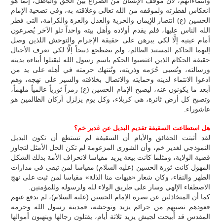
وانتماءاتهم، لأن موقف الإنسان من الصراع بين الحق والباطل، إنما هو
انعكاس لفطرته ولموقفه من الله تعالى وعلاقته به، وفي تضحية الإمام
الحسين (ع) انتصار للإيمان والحرية والعدل والعزة والكرامة، التي فطر
الله الناس عليها، فلم يقدم أولاده وأهل بيته واحداً تلو الآخر يُصرعون
أمام عينيه إلَّا لكي يبرهن على حقيقة الإجرام والتوحش اللذين وصل
إليهما الحاكم المستبد الظالم، ولم يضطجع ذبيحاً إلَّا لكي تعرف الأجيال
حقيقة الحكام الذين اغتصبوا الحكم باسم رسول الله ليقتلوا أبناءه بدينه
ورسالته، وتُسبى حُرَمه وذريته، وتُنتهك حرمته في أهله على يد من
ادعوا الانتماء لدينه وحمايته والاتصال بخلافته والسير على نهجه، وهم
أبعد ما يكونون عنه، ليصبح الإمام الحسين (ع) رمزاً ثورياً عالمياً ملهماً،
وتصبح كل أرض ثائرة، هي كربلاء، وكل يوم يزلزل أركان الظالمين هو
عاشوراء.
هل استطاعت السقيفة تقديم البديل عن غدير خم؟
لقد أثبتت الحقائق والأيام أن السقيفة لم تستطع أن تكون البديل
النموذجي لغدير خم، وأن الشورى المزعومة لم تكن الحل الأمثل لتجاوز
قضية الولاية، ومثلما كانت بيعة يزيد مقياسا لانحراف الأمة بذلك الشكل
المهول كانت ثورة الحسين (عليه السلام) مقياسا لمن تبقى في مدارات
الطهر والنقاء، وكان شعار «هيهات منا الذلة» مقياسا لمن ثبت على نهج
الاصطفاء الإلهي وسار على طريق الولاء لله ولرسوله وللمؤمنين.
كما أن المتخاذلين عن نصرة الإمام الحسين (عليه السلام)، لم يدفع عنهم
قعودهم نصيبهم من جرائم يزيد وتوحشه، فمدينة رسول الله وحرمه
المقدس قد أُبيحت لجيش يزيد ثلاثة أيام، يقتلون رجالها وينهبون أموالها