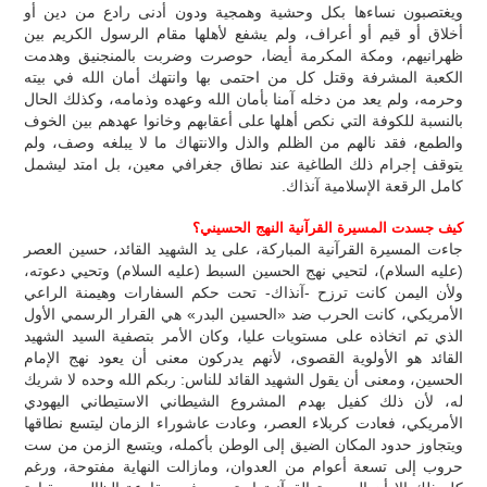
ويغتصبون نساءها بكل وحشية وهمجية ودون أدنى رادع من دين أو
أخلاق أو قيم أو أعراف، ولم يشفع لأهلها مقام الرسول الكريم بين
ظهرانيهم، ومكة المكرمة أيضا، حوصرت وضربت بالمنجنيق وهدمت
الكعبة المشرفة وقتل كل من احتمى بها وانتهك أمان الله في بيته
وحرمه، ولم يعد من دخله آمنا بأمان الله وعهده وذمامه، وكذلك الحال
بالنسبة للكوفة التي نكص أهلها على أعقابهم وخانوا عهدهم بين الخوف
والطمع، فقد نالهم من الظلم والذل والانتهاك ما لا يبلغه وصف، ولم
يتوقف إجرام ذلك الطاغية عند نطاق جغرافي معين، بل امتد ليشمل
كامل الرقعة الإسلامية آنذاك.
كيف جسدت المسيرة القرآنية النهج الحسيني؟
جاءت المسيرة القرآنية المباركة، على يد الشهيد القائد، حسين العصر
(عليه السلام)، لتحيي نهج الحسين السبط (عليه السلام) وتحيي دعوته،
ولأن اليمن كانت ترزح -آنذاك- تحت حكم السفارات وهيمنة الراعي
الأمريكي، كانت الحرب ضد «الحسين البدر» هي القرار الرسمي الأول
الذي تم اتخاذه على مستويات عليا، وكان الأمر بتصفية السيد الشهيد
القائد هو الأولوية القصوى، لأنهم يدركون معنى أن يعود نهج الإمام
الحسين، ومعنى أن يقول الشهيد القائد للناس: ربكم الله وحده لا شريك
له، لأن ذلك كفيل بهدم المشروع الشيطاني الاستيطاني اليهودي
الأمريكي، فعادت كربلاء العصر، وعادت عاشوراء الزمان ليتسع نطاقها
ويتجاوز حدود المكان الضيق إلى الوطن بأكمله، ويتسع الزمن من ست
حروب إلى تسعة أعوام من العدوان، ومازالت النهاية مفتوحة، ورغم