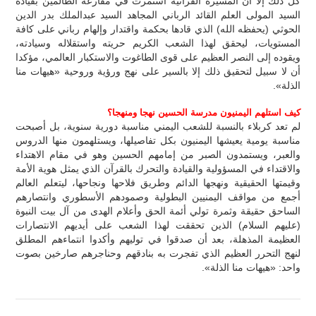
كل ذلك إلا أن المسيرة القرآنية استمرت في مقارعة الظالمين بقيادة
السيد المولى العلم القائد الرباني المجاهد السيد عبدالملك بدر الدين
الحوثي (يحفظه الله) الذي قادها بحكمة واقتدار وإلهام رباني على كافة
المستويات، ليحقق لهذا الشعب الكريم حريته واستقلاله وسيادته،
ويقوده إلى النصر العظيم على قوى الطاغوت والاستكبار العالمي، مؤكدا
أن لا سبيل لتحقيق ذلك إلا بالسير على نهج ورؤية وروحية «هيهات منا
الذلة».
كيف استلهم اليمنيون مدرسة الحسين نهجا ومنهجا؟
لم تعد كربلاء بالنسبة للشعب اليمني مناسبة دورية سنوية، بل أصبحت
مناسبة يومية يعيشها اليمنيون بكل تفاصيلها، ويستلهمون منها الدروس
والعبر، ويستمدون الصبر من إمامهم الحسين وهو في مقام الاهتداء
والاقتداء في المسؤولية والقيادة والتحرك بالقرآن الذي يمثل هوية الأمة
وقيمتها الحقيقية ونهجها الدائم وطريق فلاحها ونجاحها، ليتعلم العالم
أجمع من مواقف اليمنيين البطولية وصمودهم الأسطوري وانتصارهم
الساحق حقيقة وثمرة تولي أئمة الحق وأعلام الهدى من آل بيت النبوة
(عليهم السلام) الذين تحققت لهذا الشعب على أيديهم الانتصارات
العظيمة المذهلة، بعد أن صدقوا في توليهم وأكدوا انتماءهم المطلق
لنهج التحرر العظيم الذي تفجرت به بنادقهم وحناجرهم صارخين بصوت
واحد: «هيهات منا الذلة».