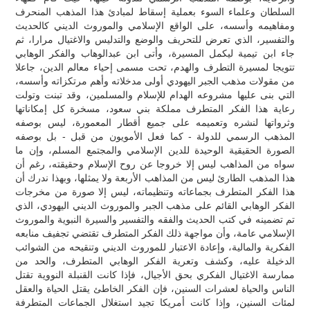
السلطان وعلماء السوء بعملية إسقاط لمبادئ هذا المذهب المنحرف
ومفاهيمه وأسسه، على الواقع الإسلامي والموروث الديني كالحديث
والتفسير، الذي تعرض للتحريف والوضع والتدليس والاغتيال مرارا، ثم
جاء ابن تيمية ليكمل المسيرة، وأتى ابن عبدالوهاب والفكر الوهابي
تتويجا لمسيرة التطرف والهدم، تحت مسمى إحياء معالم الدين، جاعلا
من مقولات مذهب الجبر اليهودي أولى مدخلاته وأهم مرتكزاته وأسسه،
التي بنى عليها مشروعه الهدام للإسلام والمسلمين، وقد تبنت وتولت
رعاية هذا الفكر المتطرف مملكة بني سعود، مسخرة كل إمكاناتها
وثرواتها لنشره وتعميمه على جميع أقطار المعمورة، ليس بوصفه
المذهب الرسمي للدولة - كما فعل الأمويون من قبل - بل بوصفه
الصورة الحقيقية الوحيدة للدين الإسلامي والمجتمع المسلم، وإن ما
سواه من المذاهب ليس إلا خروجا عن روح الإسلام وحقيقته، رغم أن
هذا المذهب الطارئ ليس من المذاهب الأربعة ولا يمثلها، وبهذا ندرك أن
هذا الفكر المتطرف بجماعاته وتنظيماته، ليس إلا صورة من مخرجات
الفكر الوهابي القائم على مذهب الجبر والموروث الديني اليهودي، الذي
تم تضمينه في كتب الحديث والفقه والتفسير والسيرة النبوية والموروث
الإسلامي عامة، وأن مواجهة ذلك الفكر المتطرف تقتضي تجفيف منابعه
الفكرية والمالية، وإعادة الاعتبار للموروث الديني وتنقيحه من الشوائب
الدخيلة عليه، وكشف وتعرية الفكر الوهابي المتطرف، والحد من
ممارسة الاغتيال الفكري بحق الأجيال، فإذا كانت القنبلة النووية تقتل
الناس والحياة لعشرات السنين، فإن الفكر الخاطئ يقتل الحياة والعقل
لمئات السنين، وإذا كانت أمريكا تجيد استغلال الجماعات المتطرفة