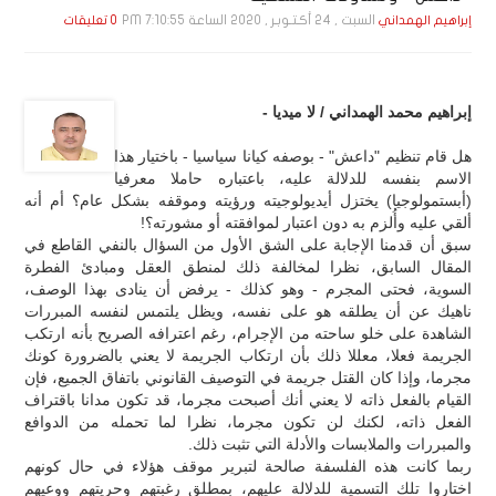
السبت , 24 أكـتـوبـر , 2020 الساعة 7:10:55 PM
إبراهيم الهمداني
0 تعليقات
إبراهيم محمد الهمداني / لا ميديا -
هل قام تنظيم "داعش" - بوصفه كيانا سياسيا - باختيار هذا
الاسم بنفسه للدلالة عليه، باعتباره حاملا معرفيا
(أبستمولوجيا) يختزل أيديولوجيته ورؤيته وموقفه بشكل عام؟ أم أنه
ألقي عليه وأُلزم به دون اعتبار لموافقته أو مشورته؟!
سبق أن قدمنا الإجابة على الشق الأول من السؤال بالنفي القاطع في
المقال السابق، نظرا لمخالفة ذلك لمنطق العقل ومبادئ الفطرة
السوية، فحتى المجرم - وهو كذلك - يرفض أن ينادى بهذا الوصف،
ناهيك عن أن يطلقه هو على نفسه، ويظل يلتمس لنفسه المبررات
الشاهدة على خلو ساحته من الإجرام، رغم اعترافه الصريح بأنه ارتكب
الجريمة فعلا، معللا ذلك بأن ارتكاب الجريمة لا يعني بالضرورة كونك
مجرما، وإذا كان القتل جريمة في التوصيف القانوني باتفاق الجميع، فإن
القيام بالفعل ذاته لا يعني أنك أصبحت مجرما، قد تكون مدانا باقتراف
الفعل ذاته، لكنك لن تكون مجرما، نظرا لما تحمله من الدوافع
والمبررات والملابسات والأدلة التي تثبت ذلك.
ربما كانت هذه الفلسفة صالحة لتبرير موقف هؤلاء في حال كونهم
اختاروا تلك التسمية للدلالة عليهم، بمطلق رغبتهم وحريتهم ووعيهم