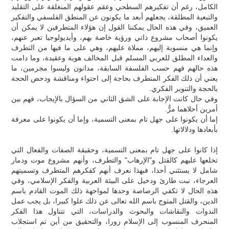
الكامل، رغم أن تفكيرهم السطحي وعقم عقولهم المنغلقة على التقليد
والتبعية المطلقة، يجعلهم أبعد ما يكونون عن المنطق الفلسفي والتفكير
العميق، وفي هذه الحال يمكننا القول إن هؤلاء المتطرفين لا يمكن أن
يكونوا أصحاب مشروع ذاتي ورؤية خاصة بهم، وأيديولوجيا تعبر عنهم،
وإنما هي منسوبة إليهم، مملاة عليهم، وهي على ما فيها من التطرف
والعداء المطلق للعربي المسلم قبل المخالف هوية وعقيدة، وما دامت
هذه حالهم فهم حسب الفلسفة السابقة، مدانون وليسوا مجرمين، ما
يعني أن ذلك الفكر المتطرف بحاجة إلى احتواء ومناقشة ودحض الحجة
بالحجة والتنوير الفكري.
وفي حال كانت الإجابة على الشق الثاني من السؤال بالإيجاب، فهم بين
أمرين أحلاهما مرٌّ.
إما أن يكونوا على جهل تام بمعنى التسمية، وإما أن يكونوا على معرفة
بأبعادها ودلالاتها.
إذا كانوا على جهل تام بمعنى التسمية، وحقيقة الصفات والفعال التي
تخلعها عليهم كالقتل و"الإرهاب" والتطرف، وأنهم مشروع موت ودمار
شامل لا يستثني أحدا، فبهذا نعرف أنهم كفكرهم المتطرف وتسميتهم
العرجاء، نبت طارئ ودخيل على البيئة العربية والفكر الإسلامي، وفي
هذه الحال لا تكفي الرصاصة وحدها لمواجهة ذلك الموت القادم باسم
الدين، والقتل المتوج باسم الله تعالى عن ذلك علوا كبيرا، بل يجب عمل
الندوات والنقاشات والبحوث والدراسات، التي تتناول هذا الفكر
المنحرف المنسوب إلى الإسلام زورا، والتحقيق من أين تم استجلاب