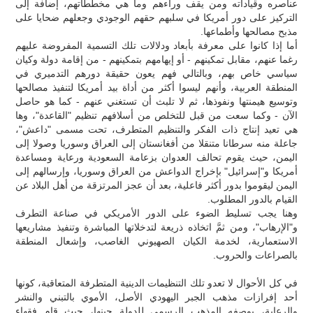
عناصره وقياداته ومن يقف وراءهم وما هي مخططاتهم، إضافة إلى
التركيز على دور أمريكا في سلبهم حقهم الوجودي وجعلهم ضحايا على
مذبح مصالحها وأطماعها.
أما إذا كانوا على معرفة بأبعاد ودلالات تلك التسمية المفروضة عليهم
رغما عنهم، مقابل تمكينهم - أو إيهامهم بتمكينهم - من إقامة دولة وكيان
سياسي خاص بهم، وبالتالي فهم يعون حقيقة دورهم التدميري في
المنطقة العربية، وأنهم ليسوا أكثر من أداة بيد أمريكا لتنفيذ مصالحها
وتوسيع هيمنتها ونفوذها، ثم لا تلبث أن تستغني عنهم - كما هو حاصل
الآن - وكما سعت من قبل للتخلص من أسلافهم تنظيم "القاعدة"، وها
هي تعيد إنتاج ذات الفكر والتنظيم المتطرف، تحت مسمى "داعش"،
جاعلة منه سرطانا متنقلا من أفغانستان إلى العراق وسوريا وصولا إلى
اليمن، حيث يقوم تحالف العدوان بزعامة السعودية ورعاية ومساعدة
أمريكا و"إسرائيل" بإخراج الدواعش من العراق وسوريا، وإرسالهم إلى
اليمن ليقوموا بدور أكثر فاعلية، بعد أن عجز المرتزقة من أهل البلاد عن
القيام بالدور المطلوب.
وهنا يجب تسليط الضوء على الدور الأمريكي في صناعة التطرف
و"الإرهاب"، ومن ثمَّ اتخاذه ذريعة لتدخلاتها المباشرة وتنفيذ مشاريعها
الاستعمارية، لخدمة الكيان الصهيوني الغاصب، وإشعال المنطقة
بالصراعات والحروب.
في كل الأحوال لا تعدو تلك التنظيمات الدينية المتطرفة المتعاقبة، كونها
أحد إفرازات مذهب الجبر اليهودي الأصل، الأموي بالتبني والنشر
والرعاية، بوصفه المذهب الرسمي للدولة حينها، حيث قام فقهاء