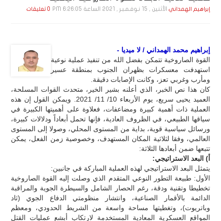
الأثنين , 15 نـوفـمـبـر , 2021 الساعة 6:26:05 PM
إبراهيم الهمداني
0 تعليقات
إبراهيم محمد الهمداني / لا ميديا -
القوة الصاروخية تتمكن بفضل الله من تنفيذ عملية نوعية
استهدفت معسكرات بظهران الجنوب بمنطقة عسير
ومأرب وغربي تعز، وكانت الإصابات دقيقة.
كان هذا نص الخبر، الذي أعلنه بشير الخير، متحدث القوات المسلحة،
العميد يحيى سريع، يوم الأربعاء 10/ 11/ 2021. ويمكن القول إن هذه
العملية ذات أهمية كبيرة ومضاعفات، فعلاوة على أهميتها الكبيرة في
سياقها الطبيعي، في الظروف العادية، فإنها تحمل أبعاداً ودلالات كبيرة،
ورسائل سياسية قوية، بداية من المستوى المحلي، وصولا إلى المستوى
العالمي، وفقا لثلاثية المكان المستهدف، وخصوصية زمن الفعل، يمكن
تتبعها ضمن أبعادها الثلاثة:
أ) البعد الاستراتيجي:
يتمثل البعد الاستراتيجي لهذه العملية المباركة في جانبين:
الأول: طبيعة التطور النوعي المتقدم الذي وصلت إليه القوة الصاروخية
تخطيطا وتقنية ودقة، رغم الحصار الشامل والسيطرة الجوية والمراقبة
الدائمة بالأقمار الصناعية، وانتشار منظومتي الدفاع الجوي (ثاد
وباتريوت)، وتغطيتها مساحة واسعة من الشريط الحدودي، ومعظم
المواقع العسكرية المعادية المستخدمة لارتكاب أبشع عمليات القتل