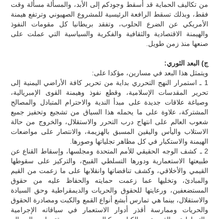
من تكاليف الحماية قد أسقط وجودكم إلى الأبد، والمسألة مسألة وقت
فقط، وبذلك تسقط الرافعة الرئيسية للمشروع الصهيوني وترتفع هيمنة
الأمريكي عن الضرع الحلوب، وتفقد بريطانيا كل مقومات النفوذ
والهيمنة الاقتصادية والثقافية والفكرية والسياسية التي عملت على
صنعها منذ زمن طويل.
ج) البعد الثوري:
ويتمثل هذا البعد في مسارين، مؤكدا على:
1 ـ استمرار النهج التحرري بداية من تحرير كافة الأراضي اليمنية إلى
تحرير المقدسات الإسلامية، وقطع نفوذ وهيمنة القوى الإمبريالية،
وصياغة علاقات جديدة على مبدأ الندية والاحترام المتبادل والمصالح
المشتركة، علاوة على ما يحمله هذا السياق من تشجيع وتحفيز جميع
شعوب العالم على انتهاج درب التحرر والاستقلال، والخروج من حالة
الاستلاب واليأس واليقين المسبق بالهزيمة، والانتصار على مواضعات
الهيمنة والاستكبار في كل مظاهر تجلياتها وصورها.
2 ـ كشف الوجه الحقيقي للأمم المتحدة ومجلسها، وإسقاط القناع عن
طبيعتها الاستعمارية ودورها التسلطي القبيح، والتركيز على سقوطها
القيمي والأخلاقي، وكشف تناقضاتها وانقلابها على ما زعمت من القيم
والمبادئ، وتخليها عما زعمت حمايته والحفاظ عليه من حقوق
المستضعفين، ورعايتها للحقوق والحريات والديمقراطية وحق السيادة
والاستقلال، بينما هي تمارس أبشع أنواع القمع والكبت ومصادرة الحقوق
والحريات وممارسة أقذر أدوار الاستعمار في سياقاته الإجرامية