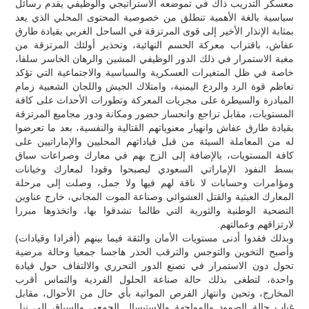
معسكر التدريب ذاك في تموضعه الاستراتيجي والوظيفي يقدم رسائل
سياسية بالغة الأهمية تنطلق من خصوصية المحتوى المحلي الذي يعد
بمثابة الإنذار الأخير إلى قوى المرتزقة في الساحل الغربي بقيادة طارق
عفاش، باقتراب معركة الحسم النهائية، وتحذير أولئك المرتزقة من
مغبة الاستمرار في ذلك الدور الوظيفي المشين والرهان الخاسر سلفا،
خاصة في ظل المتغيرات العسكرية والسياسية والاجتماعية التي تؤكد
تعاظم قوة الرد والردع اليمنية، وامتلاك الجيش واللجان الشعبية زمام
المبادرة والسيطرة على مجريات المعركة وتطورات الأحداث على كافة
المستويات، مقابل تراجع وانحسار حضور ومكانة ودور مجاميع المرتزقة
بقيادة طارق عفاش وانهيار معنوياتهم القتالية والنفسية، بعد ما تعرضوا
له من المعاملة السيئة من قبل قياداتهم المحليين والإماراتيين على
كافة المستويات، بالإضافة إلى الزج بهم في معارك وصراعات سباق
بسط النفوذ الإماراتي السعودي ليصبحوا وقودا لمعارك وخيانات
ومؤامرات وحسابات لا ناقة لهم فيها ولا جمل، وصلت إلى مرحلة
المعارك العبثية والقتل العشوائي وصناعة الموت المجاني، خارج عناوين
التضحية الوطنية والثورية التي طالما تشدقوا بها، واتخذوها مبررا
لارتزاقهم وعمالتهم.
وبذلك فقدوا أدنى مستويات الأمان والثقة فيما بينهم (أفرادا وقيادات)
وأصبح التخوين والتوجس والترقب الحذر هاجسا جمعيا وحالة مرضية
تحول دون الاستمرار في تصنع الدور التحرري والالتفاف حول قيادة
واحدة، لتطغى بذلك حالة صناعة الحلول الفردية والتماس أقرب
المخارج، وتحين وانتهاز الفرص المواتية بأي حال من الأحوال، مقابل
غياب حالة الصمود والمواجهة والاستبسال الجمعي والسباق إلى نيل