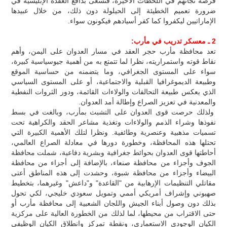
فرصة نجاتهم في اللحظات الأخيرة، فتسعى بدافع العقدة الإبليسية في
ضرورة تعميم الخطيئة إلى الحيلولة دون ذلك، من خلال عبيدها
الإماراتيين ليكفروا كما كفر أسيادهم فيكونون سواء.
2 ـ معسكر تدريب في مأرب:
تعد محافظة مأرب حجر العقد في مسار العدوان على اليمن، وأهم
نقاط قوته واستمراريته، نظرا لما تتمتع به من أهمية جيوسياسية كبيرة،
سواء على المستوى الجغرافي، وما يتضمنه من حساسية الموقع
وطبيعة الديموغرافيا القبلية والاجتماعية، أو على المستوى السياسي
الذي يعكس طبيعة التحالفات والولاءات القائمة، ودور الثروات النفطية
والمعدنية في تعزيز الصراع وإطالة أمد العدوان.
ولذلك حرصت قوى العدوان على التشبث بمأرب، وبالغت في بسط
نفوذها وشراء الذمم والولاءات وتغذية مشاعر الحقد والكراهية تحت
تسميات مذهبية وعنصرية وطائفية. ونظرا لتلك الأهمية الكبيرة التي
تحتلها هذه المحافظة، وخطورة دورها في معادلة الصراع العالمي،
أحاطتها قوى العدوان بحوائط جغرافية وبشرية دفاعية، شملت محافظة
الجوف وأجزاء من محافظة صنعاء، بالإضافة إلى أجزاء من محافظة
البيضاء وأجزاء من محافظة شبوة، وحشدت إلى هذه المناطق أعتى
مقاتلي التنظيمات الإرهابية من "القاعدة" و"داعش" وغيرهما، بتخطيط
صهيوني وإشراف أمريكي أممي وتمويل سعودي خليجي، لكي تحول
بذلك دون وصول أبناء الجيش واللجان الشعبية إلى محافظة مأرب أو
حتى الاقتراب من محيطها، لما لذلك من الخطورة العالية على مركزية
الكيان الوجودي الاستعماري، ونقطة تمركز وانطلاق الكيان الوظيفي