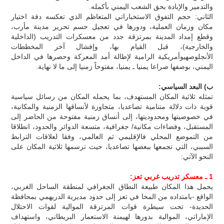
والتدمير والإبادة بحق الشعب اليمني بأكمله.
الثاني: حجم التفوق الاستخباراتي المتعاظم الذي تعكسه دقة اختيار
مكان وزمان العملية، ودورها في تعجيل حسم تحرير مدينة مأرب،
وقطع إمداد المدينة بمرتزقة جدد من معسكرات التدريب (الداخلية
والخارجية)، قبل القيام بها، وإفشال آخر المخططات
الأنجلوصهيوأمريكية الرامية لإطالة أمد المعركة وحصرها في الداخل
اليمني، بوصفها صراعا يمنيا ـ يمنيا، مفتوحاً زمنيا إلى ما لا نهاية.
ب) البعد السياسي:
تمثله ثلاثية المكان المستهدف، بما يحمله المكان من رسائل سياسية
قوية ذات دلالة متنامية تصاعديا، متجاوزة لأنساقها الزمنية والمكانية،
في خصوصيتها ومحدوديتها، إلى أنساق زمنية مفتوحة من الحاضر إلى
المستقبل، وفضاءات مكانية/ جغرافية، متسعة الدوائر والحدود، انطلاقا
من التموضع المحلي فالإقليمي ثم العالمي، وفقا لعلاقات الترابط
السببي، التي تجمعها ببعضها تصاعديا، حيث ترسمها ثلاثية المكان على
النحو الآتي:
1 ـ معسكر تدريب غربي تعز:
يحمل هذا المكان طبيعة النطاق الجغرافي لمنطقة الساحل الغربي،
الواقع -بامتداده من المخا في تعز إلى حدود مديرية الدريهمي بمحافظة
الحديدة- تحت سيطرة قوات المرتزقة الموالية لقوات الاحتلال
الإماراتي، الموالية بدورها لهيمنة الاستعمار البريطاني، واستهداف