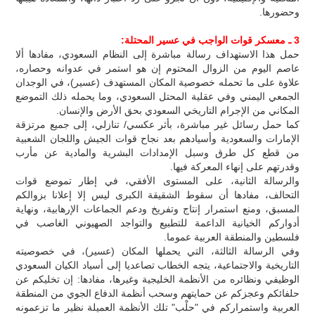
وحضورها.
3 ـ معسكر قوات الواجب في عسير المحتلة:
حمل هذا الاستهداف رسالة مباشرة إلى النظام السعودي، مفادها ألا
عاصم اليوم من الزوال المحتوم إن هو استمر في عدوانه وحصاره،
علاوة على ما تحمله خصوصية المكان المستهدف (عسير)، في الوجدان
الجمعي اليمني وفي عقلية المحتل السعودي، وما يحمله ذلك التموضع
المكاني من الإجرام التاريخي السعودي بحق الأرض والإنسان.
كما حمل رسائل غير مباشرة، بأثر عكسي/ تنازلي، إلى جميع مرتزقة
الإمارات والسعودية وأسيادهم بعد نجاح قوات الجيش واللجان الشعبية
من قطع كل طرق وسبل الإمدادات البشرية والمادية عن مأرب
وقدرتهم على إنهاء المعركة فيها.
والرسالة الثانية، على المستوى الأفقي، في إطار تموضع قوات
التحالف، مفادها أن سقوط الشقيقة الكبرى ليس إلا إعلانا بزوالكم
المسبق، ومنع استمرار إنتاج وتفريخ ودعم الجماعات الإرهابية، ونهاية
أدواركم الخيانية الداعمة للتطبيع والتواجد الصهيوني الغاصب في
فلسطين والمنطقة العربية عموما.
وفي الرسالة الثالثة، التي يحملها المكان (عسير)، في خصوصيته
التاريخية والاجتماعية، يتجه الخطاب تصاعديا إلى أسياد الكيان السعودي
الوظيفي ونظائره من الأنظمة الخليجية وغيرها، مفادها: إن تخليكم عن
حلفائكم وعجزكم عن حمايتهم وسحب أنظمة الدفاع الجوي من المنطقة
العربية واستمراركم في "حلْب" تلك الأنظمة العميلة نظير ما تزعمونه