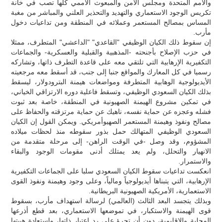
والأمم المتحدة ومجلس الأمن والمبعوث الأممي كلها تصب في خانة
تكريس الوجود الاستعماري والتهديد والتحذير العلني والمباشر من مغبة
المساس بمصالح المستعمر وعملائه في المنطقة ومن تداعيات دخول
مأرب.
إن سقوط ذلك الكيان الوظيفي "القاعدي" "الداعشي" المتطرف، ممثلا
في حزب الإصلاح بأجنحته -المذهبية والقبلية والعسكرية- والجماعات
التكفيرية الإرهابية التي تلتقي معه على قاعدة التطرف ذاتها، وتشاركه
رسميا في كل المعارك والمواقع جنبا إلى جنب، قد أسقط معه مرجعيته
الأيديولوجية الوهابية المتطرفة ومواضعات هيمنة البترودولار، ليسقط
بذلك الكيان السعودي الوظيفي، وتسقط فاعلية دوره الارتزاقي الخياني،
في تمكين مشروع الهيمنة الصهيونية في المنطقة، خاصة بعد ثبوت
فشله وعجزه عن حماية نفسه، ناهيك عن حماية مرتزقته والحفاظ على
مصالح ونفوذ وهيمنة المستعمر الصهيوأمريكي. ويمكن القول إن الكيان
السعودي الوظيفي المتهالك حمل بذور سقوطه منذ لحظات ميلاده
المشؤوم، وقد وصل -في الوقت الراهن- إلى مرحلة متقدمة من
الانهيار والتحلل، ولم يعد يمتلك أدنى مقومات الوجود والبقاء
والاستمرار.
انعكست تداعيات سقوط الكيان السعودي سلبا على الجماعات التكفيرية
الإرهابية، التي يتبناها أيديولوجياً ومالياً، وعلى وجود وهيمنة ونفوذ القوى
الاستعمارية، الأمريكية الصهيونية البريطانية.
وبذلك يتجسد البعد الثالث (العالمي) لرسالة استهداف مأرب، بسقوط
قوى الهيمنة والاستكبار، في تموضعها الاستعماري، بعد قطع أذرعها
المحلية والإقليمية، دون أن تجرؤ على رد اعتبار ذاتها، واستعادة هيبتها