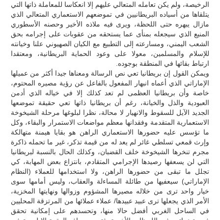
الرخيصة، ولم يكن تعامله المتعالي عليهم إلا انعكاسا للمعاملة ذاتها التي
يتلقاها من أسياده البريطانيين في تموضعهم الاستعماري المتعالي الذي
مازال يبهره حتى اللحظة، ويرى فيه ملاذه الأخير وحصنه الأسطوري
المنيع الذي سيجعله بمنأى عما يستحقه من عقوبات على إجرامه بحق
الشعب اليمني، ومسارعته إلى التطبيع مع الكيان الصهيوني علنا وخيانته
للإسلام والمسلمين، معولا على وعود الحماية البريطانية، ومعتقدا
ارتباط بقائها في المنطقة بوجوده.
ويمكن القول إن بريطانيا تعي نص الرسالة ومعناها جيدا أكثر من عميلها
الإماراتي الذي أعماه انبهار المفعول بالفاعل عن رؤية مصيره المحتوم،
خاصة وأن بريطانيا العظمى لم تعد كذلك إلا في خياله الذي أدمن
العبودية والذل والخيانة، رغم أن بريطانيا ذاتها تعي حقيقة تموضعها
الجديد الآيل للسقوط والانهيار لا محالة، نظرا لبلوغها مرحلة الشيخوخة
الاستعمارية المتقدمة وفقدانها معظم مواضعات الاستمرار والبقاء، وكل
ما تؤسس عليه حضورها الاستعماري الراهن هو بقايا هيمنة متهالكة
وإرث قمعي تسلطي غائر لم يعد له من قيمة تذكر، غير ما تحمله ذاكرة
مجرم تنخرها الشيخوخة خلف القضبان، وكذلك الحال بالنسبة لبريطانيا
التي لن يسعفها رصيدها الإجرامي المتقادم، بانتزاع بعض المهابة، كي
تجلل ما تبقى من حضورها الراهن، ولا استخدامها للعملاء (النظام
الإماراتي) سيعفيها من طائلة المساءلة والعقاب، وليس أمامها سوى
خيار واحد ترى من خلاله مصيرها المشؤوم وزوالها ونهايتها المخزية،
الأمر الذي يجعلها ترى عبيد عبيدها/ عملاء عملائها من المرتزقة المحليين
في الساحل الغربي أفضل حالا منها، وتحسدهم على إمكانية تحقق