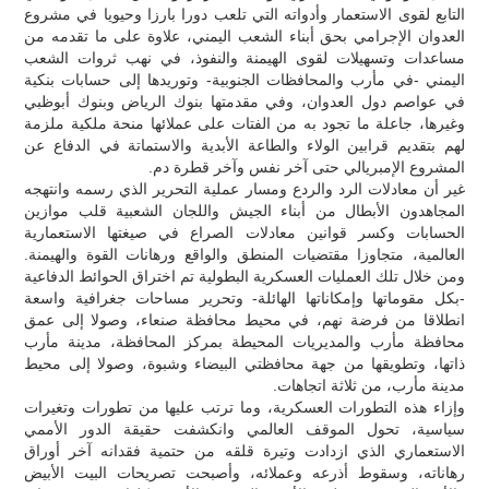
التابع لقوى الاستعمار وأدواته التي تلعب دورا بارزا وحيويا في مشروع
العدوان الإجرامي بحق أبناء الشعب اليمني، علاوة على ما تقدمه من
مساعدات وتسهيلات لقوى الهيمنة والنفوذ، في نهب ثروات الشعب
اليمني -في مأرب والمحافظات الجنوبية- وتوريدها إلى حسابات بنكية
في عواصم دول العدوان، وفي مقدمتها بنوك الرياض وبنوك أبوظبي
وغيرها، جاعلة ما تجود به من الفتات على عملائها منحة ملكية ملزمة
لهم بتقديم قرابين الولاء والطاعة الأبدية والاستماتة في الدفاع عن
المشروع الإمبريالي حتى آخر نفس وآخر قطرة دم.
غير أن معادلات الرد والردع ومسار عملية التحرير الذي رسمه وانتهجه
المجاهدون الأبطال من أبناء الجيش واللجان الشعبية قلب موازين
الحسابات وكسر قوانين معادلات الصراع في صيغتها الاستعمارية
العالمية، متجاوزا مقتضيات المنطق والواقع ورهانات القوة والهيمنة.
ومن خلال تلك العمليات العسكرية البطولية تم اختراق الحوائط الدفاعية
-بكل مقوماتها وإمكاناتها الهائلة- وتحرير مساحات جغرافية واسعة
انطلاقا من فرضة نهم، في محيط محافظة صنعاء، وصولا إلى عمق
محافظة مأرب والمديريات المحيطة بمركز المحافظة، مدينة مأرب
ذاتها، وتطويقها من جهة محافظتي البيضاء وشبوة، وصولا إلى محيط
مدينة مأرب، من ثلاثة اتجاهات.
وإزاء هذه التطورات العسكرية، وما ترتب عليها من تطورات وتغيرات
سياسية، تحول الموقف العالمي وانكشفت حقيقة الدور الأممي
الاستعماري الذي ازدادت وتيرة قلقه من حتمية فقدانه آخر أوراق
رهاناته، وسقوط أذرعه وعملائه، وأصبحت تصريحات البيت الأبيض