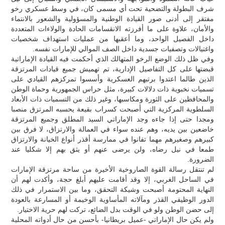
شرف البطولة والتضحية تحت أي مسمى كان، في وسط عسكري رخو
مفتقر إلى أدنى صور القيادة الوطنية والمسؤولية والشعور بالانتماء
والأمان، علاوة على ما أفرزته الانقسامات الحادة والولاءات المتعددة
داخل الفصيل الواحد، وما أعقبها من عمليات استهداف شخصيات
واغتيالات وتصفيات جسدية داخل الصف الموالي للإمارات نفسه.
وفي ظل ذلك الوضع الرخو المتهالك الذي أحكمت فيه القيادة الإماراتية
قبضتها على كل التفاصيل الإدارية، تم تهميش جميع قيادات المرتزقة
الذين طالما اعتدوا برتبهم العسكرية وأسسوا تمركزهم القيادي على
تسميات نخبوية ذات دلالات كبيرة، مثل حراس الجمهورية وحماة الوطن
والمحافظين على الثورة ومكاسبها، وغير ذلك من التسميات ذات الأبعاد
السلطوية المركزية التي أصبحت كسراب بقيعة يحسبه المرتزق منصبا
ومجدا حتى إذا جاءه وجد الإماراتي السيد المطلق وجميع المرتزقة
خاضعين بين يديه، وهم عنده سواء في العمالة والارتزاق، لا فرق بين
كبيرهم وصغيرهم مهما تفانوا في ممارسة أقذر أنواع الخيانة والارتزاق
طمعا في نيل رضاه، ولن يرضى عنهم أو يثق بهم إلا شكليا عند
الضرورة.
لم تنتقل رسالة القوة الصاروخية الأخيرة من ساحة مرتزقة الإمارات
في الساحل الغربي، إلا وقد أقامت عليهم أبلغ حجة، وأكدت لهم أن
النهاية المحتومة أصبحت وشيكة التحقق، وما بين الاستمرار في ذلك
الدور الوظيفي القذر ومآلاته المأساوية الوخيمة أو المسارعة بالعودة
إلى حضن الوطن ولو في الوقت بدل الضائع، تركت لهم حرية الاختيار.
ولم يكن حال الإماراتي -عميل بريطانيا- بأحسن من حال أدواته المحلية