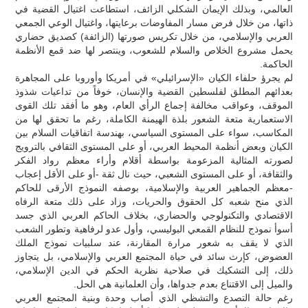
العالمي، وبذلك الإيمان الشكلي الزائف، استطاعت اغتيال القضية في
ذاتها، من خلال فرض مسار المفاوضات برعايتها، واغتيال الوعي الجمعي
العربي والإسلامي، من خلال تكريس صورتها (الزائفة) كصديق حضاري
يحمل مشروع الخلاص والسلام للشعوب، وينتصر لها ضد قمع الأنظمة
الحاكمة.
لم يجرؤ حلفاء الكيان «الإسرائيلي» في أمريكا وأوروبا على المجاهرة
بعدائهم المطلق لفلسطين القضية والإنسان، خوفاً من تداعيات شذوذ
الموقف، وعواقب مخالفة إجماع الرأي العام، وهو ما أفقد تلك القوى
الاستعمارية متعة الشعور بلذة الهيمنة الكاملة، رغم ما تحقق لها من
المكاسب، سواء على المستوى السياسي، بهندسة اتفاقيات السلام بين
الكيان وبعض أنظمة المحيط العربي، أو على المستوى الثقافي بالترويج
لصورته المثالية المزعومة بواسطة أقلام وأراء معظم رواد الفكر
والثقافة، أو على المستوى الشعبي، حيث نال ثقة -أو على الأقل إعجاب
-معظم الجماهير العربية والإسلامية، بوصفه النموذج الأرقى للحاكم
الذي منح شعبه كل الحقوق والحريات، وزاد على ذلك متعة الرفاه
الاقتصادي والتكنولوجي والحضاري، بخلاف الحاكم العربي الذي جسد
أسوأ نموذج للنظام القمعي البوليسي، وأول عدو لرفاهية وتطور الشعب
الذي لا يقف به شعور مرارة المقارنة، عند سلبيات نموذج الملك
العضوض، كإرث سائد في حياة المجتمع العربي والإسلامي، بل يتجاوز
ذلك، إلى التشكيك في صلاحية نظرية الحكم في الدين الإسلامي،
والميل إلى الاقتناع بعدم جدواها، وأن العلمانية هي الحل.
رغم حالة التصدع والتشظي الذي أصاب وحدة وبنية المجتمع العربي