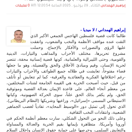
الثلاثاء , 29 يـولـيـو , 2025 الساعة 12:20:54 AM
إبراهيم الهمداني
0 تعليقات
إبراهيم الهمداني / لا ميديا -
طالما كانت قضية فلسطين الهاجس الجمعي الأكبر الذي
التقت عنده مواقف الأنظمة والنخب والشعوب، واتفقت
عليها الرؤى والتصورات والأفكار بالإجماع، وحملت
مشروع تحريرها، مختلف الأحزاب والمذاهب والتيارات، الدينية
والقومية، وحتى الليبرالية والعلمانية، كونها قضية إنسانية محقة، تنتصر
لحرية الإنسان، وقيم ومبادئ الأخلاق والحق والفضيلة، وهو ما جعلها
فضاء مفتوحاً، تعايشت في ظلاله جميع الطوائف والأحزاب والتيارات
-رغم اختلافاتها الفكرية والعقائدية والعرقية- كما لم تتعايش أو تأتلف
من قبل، حيث أصبحت الحرية هي القيمة الجامعة لشتات المختلفين،
من معظم أنحاء العالم، على قاعدة الإيمان بعدالة القضية وموثوقية
الحق، ولم يكفر بذلك الحق علناً، سوى الحركة الصهيونية، وكيانها
الاستيطاني المسمى «إسرائيل»، وراعيها وشريكها (النظام البريطاني)،
الذي تحول إلى تمثيل دور «الوسيط المحايد»، تفادياً لغضب الجماهير
الشعبية، وانتقادات النخب الثقافية.
وعلى ذلك النحو من التحول الشكلي، سارت معظم أنظمة الحكم في
أوروبا وأمريكا، متظاهرة بإيمانها بقيم الحرية والعدالة والمساواة
والتعايش السلمي، وحرصها على حماية حقوق الإنسان وإحلال السلام