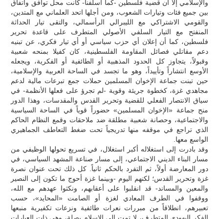
والإسلامي إلا أن قضية فلسطين -كما أسلفنا- كانت محل توافق واتفاق
بين جميع فئات وتيارات الشعوب، ومن أجلها اتحد العلماني مع المتدين،
والقومي الاشتراكي مع الليبرالي الرأسمالي، والتقى تيار الحداثة
المنفتح مع التيار السلفي الأصولي المتطرف على قاعدة تحرير
فلسطين، كما أن إعلان أي حزب سياسي أو أي تيار فكري، عن تبنيه
دعم مقاتلي فصائل المقاومة الفلسطينية، كان كفيلا بمنحه شعبية
وقبولاً، يتجاوز كل الحدود المذهبية أو الطائفية أو الفكرية، ويجعله
الأوسع انتشاراً وتأييداً، وهو ما تجسد في الساحة العربية والإسلامية،
حين تبنت جماعة الإخوان المسلمين حملات جمع تبرعات مالية لدعم
مجاهدي غزة، كخطوة جريئة وقوية -لم تجرؤ على فعلها الأنظمة- في
سياق الانتصار الفعلي للقضية وتحرير القدس والمقدسات، وهذا الدور
منح جماعة «الإخوان المسلمين» حضوراً قوياً في الساحة السياسية
والاجتماعية، وحصانة شعبية مطلقة ضد ملاحقات وقمع النظام الحاكم
الذي تراجع في موقفه منها تدريجياً تحت ضغط التعاطف الجماهيري
الواسع معها.
وقد بادرت إلى استغلاله أكبر استغلال، في تسريع تحولها الوظيفي من
مسار البناء الديني الاجتماعي، إلى مسار صناعة المشهد السياسي، في
دور المعارضة أولاً، ثم التفرد بالحكم ثانياً. كل ذلك تحت عنوان نصرة
غزة وتحرير القدس؛ لكنهم اليوم -وبينما غزة أحوج ما تكون إلى النصير
والمعين والمساند- قد انقلبوا على أعقابهم، ونكثوا عهدهم مع الله،
ووقفوا في الطرف المعادي لغزة أو الصامت «المحايد»، حسب
تعبيرهم، انطلاقاً من مبررات نعرات طائفية ونزعات تكفيرية منبعها
الفكر اليهودي المتطرف، لا تمت إلى الإسلام بصلة، وهي ذات العبارات