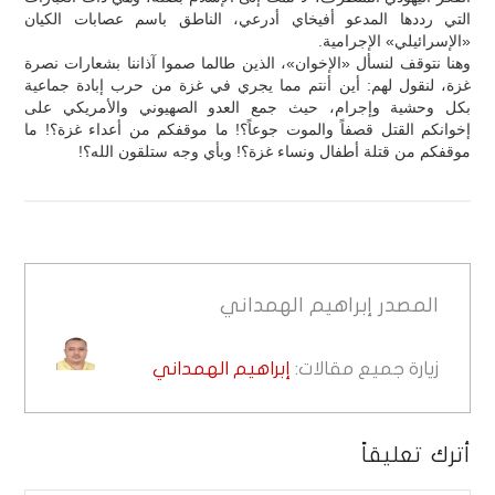
التي رددها المدعو أفيخاي أدرعي، الناطق باسم عصابات الكيان
«الإسرائيلي» الإجرامية.
وهنا نتوقف لنسأل «الإخوان»، الذين طالما صموا آذاننا بشعارات نصرة
غزة، لنقول لهم: أين أنتم مما يجري في غزة من حرب إبادة جماعية
بكل وحشية وإجرام، حيث جمع العدو الصهيوني والأمريكي على
إخوانكم القتل قصفاً والموت جوعاً؟! ما موقفكم من أعداء غزة؟! ما
موقفكم من قتلة أطفال ونساء غزة؟! وبأي وجه ستلقون الله؟!
المصدر
إبراهيم الهمداني
زيارة جميع مقالات:
إبراهيم الهمداني
أترك تعليقاً