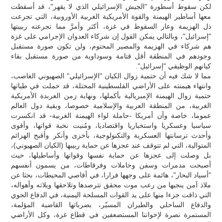
لكن سقوط أسطورة "الجيش الإسرائيلي الذي لا يقهر"، قد أسقطت
معها أساطير الهيمنة والقوة الأمريكية الغربية الأوروبية، التي تجرعت
ذل الهزيمة وعار السقوط في غزة، أكثر وأمرَّ مما تجرعته ربيبتها
"إسرائيل"، وبالتالي يمكن القول إن شركاء العدوان الإجرامي على غزة
هم شركاء في الهزيمة والمصير المحتوم، ولن تكون صورة مستقبل
وجودهم في المنطقة أقل قتامة وسوداوية من صورة مستقبل بقاء
كيانهم الوظيفي "إسرائيل".
مما لا شك فيه أن حتمية زوال الكيان "الإسرائيلي" الصهيوني الغاصب،
وانتهاء هيمنته على الأراضي الفلسطينية المحتلة، قد حملت في طياتها
حتمية زوال الهيمنة الإمبريالية بأكملها، ونهاية زمن العربدة الأمريكية
الغربية، من المنطقة العربية والإسلامية خصوصا، وبقية دول العالم
عموما، خاصة وأن أمريكا -حاملة لواء الهيمنة الغربية- قد انكسرت
سياسيا وعسكريا واستخباريا واقتصاديا، ومُنيت نخبة قواتها، وأقوى
وأحدث ترسانتها العسكرية والتكنولوجية، بأخزى وأنكر وأقبح الهزائم
المتوالية، التي لم تتوقف عند عجزها عن حماية ربيبها (الكيان الصهيوني)،
بل وصلت إلى عجزها عن حماية نفسها وقواتها وأساطيلها، حيث
أصبحت مدمرات وسفن وحاملات وفرقاطات، من يسمون أنفسهم
"أسياد البحار"، هائمة على وجهها فرارا، في أقاصي المحيطات، بحثا عن
ملاذ آمن ينجيها من رعب موت محقق تترصدها وتلاحقها ويلاته وأهواله،
التي ذاقت جزءا منها على يد القوات المسلحة اليمنية، في الدفاع الجوي
والدفاع الساحلي والطيران المسيّر، بضرباتها القاضية المؤلمة،
المستمرة نصرة لإخواننا المستضعفين في قطاع غزة، وكل الأراضي