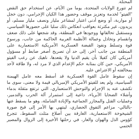
المحتلة.
لم تتورع الولايات المتحدة، يوما من الأيام، عن استخدام حق النقض
"الفيتو" لخدمة وتعزيز موقف وحضور هذا الكيان الإجرامي، دون خجل
أو مواربة، أو وضع أدنى اعتبار لمشاعر مليار ونصف مليار مسلم، أو
يزيدون، غير مكترثة بعواقب انعكاس ذلك سلبا على حضورها السياسي،
ومستقبل تحالفاتها ووجودها في المنطقة، وقد شجعها على ذلك ضعف
وانقسام وتخاذل وعمالة الأنظمة العربية الحاكمة من جانب، ورسوخ
قوة وتسلط ونفوذ القبضة العسكرية الأمريكية الاستعمارية على
المنطقة من جانب آخر، إلى حد أن تصريح أصغر ضابط أو مسؤول
أمريكي كان كفيلا بأن يقيم الدنيا ولا يقعدها، ناهيك عن رعب الفيتو
الأمريكي، حين كان بمثابة حكم الإعدام الذي لا مرد له، ولا طاقة لأحد
بمخالفته أو الاعتراض عليه.
إن سقوط عامل القوة العسكرية قد أسقط معه عامل الهيمنة
السياسية، ولم يعد للفيتو الأمريكي الإمبريالي قيمة ولا معنى، سوى ما
تكشف عنه يد الإجرام والتوحش الاستعماري، التي ترتفع مثقلة بدماء
وأشلاء الضحايا الأبرياء، داعية إلى استمرار آلة الحرب والتدمير،
وعمليات القتل والمجازر الجماعية والإبادة الشاملة، وهو ما يسقط عنها
-بالتالي- مزاعم التفوق الحضاري، لينتهي بها الأمر إلى قبح صورة
الشيخوخة الاستعمارية، الغارقة بين أضلاع مثلث السقوط، تتجرع
كؤوس الذل والهوان والعار، في رحلتها الأخيرة إلى الزوال والمصير
الحتمي