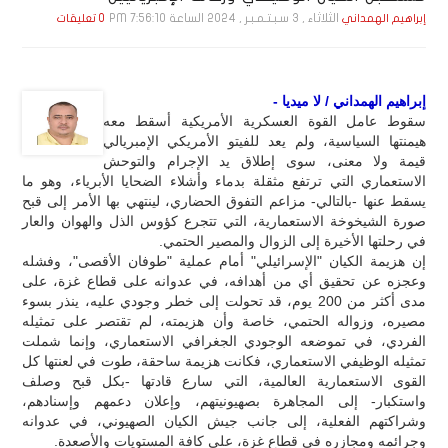
الثلاثاء , 3 سـبـتـمـبـر , 2024 الساعة 7:56:10 PM
إبراهيم الهمداني
0 تعليقات
إبراهيم الهمداني / لا ميديا -
سقوط عامل القوة العسكرية الأمريكية أسقط معه
هيمنتها السياسية، ولم يعد للفيتو الأمريكي الإمبريالي
قيمة ولا معنى، سوى إطلاق يد الإجرام والتوحش
الاستعماري التي ترتفع مثقلة بدماء وأشلاء الضحايا الأبرياء، وهو ما
يسقط عنها -بالتالي- مزاعم التفوق الحضاري، لينتهي بها الأمر إلى قبح
صورة الشيخوخة الاستعمارية، التي تتجرع كؤوس الذل والهوان والعار
في رحلتها الأخيرة إلى الزوال والمصير الحتمي.
إن هزيمة الكيان "الإسرائيلي" أمام عملية "طوفان الأقصى"، وفشله
وعجزه عن تحقيق أي من أهدافه، في عدوانه على قطاع غزة، على
مدى أكثر من 200 يوم، قد تحولت إلى خطر وجودي عليه، ينذر بسوء
مصيره، وزواله الحتمي، خاصة وأن هزيمته، لم تقتصر على تمثيله
الفردي، في تموضعه الوجودي الجغرافي الاستعماري، وإنما شملت
تمثيله الوظيفي الاستعماري، فكانت هزيمة ساحقة، طوت في لعنتها كل
القوى الاستعمارية العالمية، التي سارع قادتها -بكل قبح وصلف
واستكبار- إلى المجاهرة بصهيونيتهم، وإعلان دعمهم وإسنادهم،
وشراكتهم الفعلية، إلى جانب جيش الكيان الصهيوني، في عدوانه
وجرائمه ومجازره في قطاع غزة، على كافة المستويات والأصعدة.