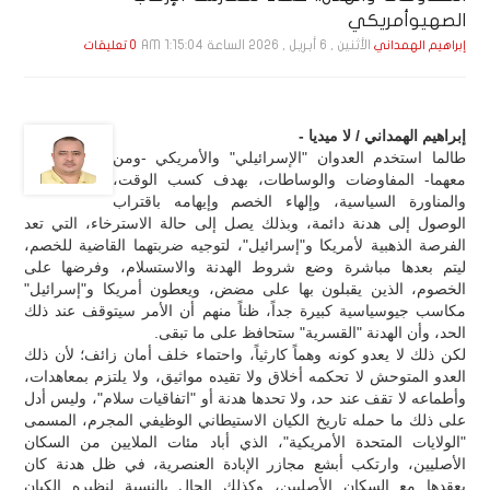
الصهيوأمريكي
الأثنين , 6 أبـريـل , 2026 الساعة 1:15:04 AM
إبراهيم الهمداني
0 تعليقات
إبراهيم الهمداني / لا ميديا -
طالما استخدم العدوان "الإسرائيلي" والأمريكي -ومن
معهما- المفاوضات والوساطات، بهدف كسب الوقت،
والمناورة السياسية، وإلهاء الخصم وإيهامه باقتراب
الوصول إلى هدنة دائمة، وبذلك يصل إلى حالة الاسترخاء، التي تعد
الفرصة الذهبية لأمريكا و"إسرائيل"، لتوجيه ضربتهما القاضية للخصم،
ليتم بعدها مباشرة وضع شروط الهدنة والاستسلام، وفرضها على
الخصوم، الذين يقبلون بها على مضض، ويعطون أمريكا و"إسرائيل"
مكاسب جيوسياسية كبيرة جداً، ظناً منهم أن الأمر سيتوقف عند ذلك
الحد، وأن الهدنة "القسرية" ستحافظ على ما تبقى.
لكن ذلك لا يعدو كونه وهماً كارثياً، واحتماء خلف أمان زائف؛ لأن ذلك
العدو المتوحش لا تحكمه أخلاق ولا تقيده مواثيق، ولا يلتزم بمعاهدات،
وأطماعه لا تقف عند حد، ولا تحدها هدنة أو "اتفاقيات سلام"، وليس أدل
على ذلك ما حمله تاريخ الكيان الاستيطاني الوظيفي المجرم، المسمى
"الولايات المتحدة الأمريكية"، الذي أباد مئات الملايين من السكان
الأصليين، وارتكب أبشع مجازر الإبادة العنصرية، في ظل هدنة كان
يعقدها مع السكان الأصليين، وكذلك الحال بالنسبة لنظيره الكيان