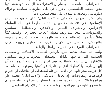
"الإسرائيلي" الغاصب، الذي مارس الاستراتيجية الإبادية التوحشية ذاتها
بحق الشعب الفلسطيني الأعزل، في ظل مفاوضات سياسية وحراك
دبلوماسي ومعاهدات سلام، على مدى سبعين عاماً.
ولم يكن العدوان الأمريكي - "الإسرائيلي" على جمهورية إيران
الإسلامية، في 28 شباط/ فبراير 2026، خارجاً عن ذلك السلوك
الإجرامي والانحراف القيمي والأخلاقي والانحطاط السياسي
والدبلوماسي، الذي أثبت زيف مقولة "الغرب الحضاري"، وكشف كمّاً
هائلاً جداً من الانحطاط والبربرية والهمجية، وحجم الإجرام والدموية
والتوحش، المتأصل في تكوين الغرب الاستعماري وربيبه الكيان
"الإسرائيلي" الموغل في الإجرام، والقتل والإبادة.
ولسنا هنا بصدد تقديم سرد تاريخي لعمليات الاغتيالات والتصفيات
الجسدية التي مارسها الكيانان الوظيفيان المجرمان، وإنما سنكتفي
بالإشارة إلى سياسة الاغتيالات، وهي استراتيجية رئيسة عندهما، يلجآن
إليها ويمارسانها كسلوك اعتيادي، ناهيك عن كونها وسيلتهما للانتقام بعد
كل هزيمة يتجرعانها، دون أدنى مراعاة لمعاهدات أو اتفاقيات أو احترام
لوساطات ومفاوضات، إذ يحاول الأمريكي و"الإسرائيلي" تغطية عار
هزائمهما بالاغتيالات الغادرة، وتقديمها كانتصارات عسكرية عظيمة، رغم
ما تنطوي عليه من قبح المبدأ، وما تحمله من عار الإجرام السلوكي.