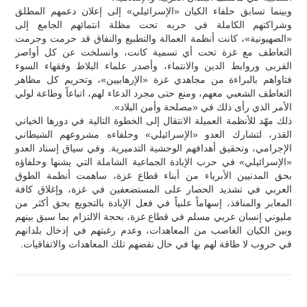
وبينما تسابق حلفاء الكيان «الإسرائيلي» إلى إعلان دعمهم المطلق
وشراكتهم الكاملة في حربه تحت مظلة انتمائهم الجامع إلى
«الصهيونية»، كانت أنظمة العمالة والتطبيع والنفاق قد حرمت وجرمت
التعاطف مع غزة تحت أي تسمية كانت، وانسلخت عن كل أواصر
القربى وروابط الدين والانتماء، وأصدر علماء البلاط وفقهاء السوء
فتاواهم بالبراءة من مجاهدي غزة «الإرهابيين»، وتحريم كل مظاهر
التعاطف الشعبي معهم، ومنع حتى مجرد الدعاء لهم، اتباعاً وطاعة لولي
الأمر الذي رأى ذلك في «مصلحة وأمن البلاد».
ذلك مهّد للأنظمة العميلة الانتقال إلى الخطوة التالية في دورها الخياني
القذر، لتشارك العدو «الإسرائيلي» وحلفاءه مشروعهم الشيطاني
الإجرامي، وتحقيق أهدافهم الوحشية التدميرية. وفي سياق إسناد العدو
«الإسرائيلي» في حرب الإبادة الجماعية الشاملة التي يشنها وحلفاؤه
بحق المدنيين الأبرياء من أبناء قطاع غزة، ساهمت أنظمة الطوق
العربي في تشديد الحصار على المستضعفين في غزة، وإغلاق كافة
المعابر والمنافذ، إسهاماً علنياً في فعل الإبادة بالتجويع بحق أكثر من
مليوني إنسان عربي مسلم في قطاع غزة، بحجة الالتزام بما سبق بينهم
وبين الكيان الغاصب من المعاهدات، وعدم رغبتهم في إدخال بلدانهم
في حروب لا طاقة لهم بها في حال نقضهم تلك المعاهدات والاتفاقيات.