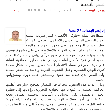
قمع الأنظمة
السبت , 2 أغـسـطـس , 2025 الساعة 1:09:00 AM
إبراهيم الهمداني
0 تعليقات
إبراهيم الهمداني / لا ميديا -
استطاعت عملية «طوفان الأقصى» كسر سردية الهيمنة
الإمبريالية في الوعي العربي والإسلامي الجمعي، كما أكد
فعل الإسناد الموحد من قبل محور الجهاد والمقاومة
إمكانية تحقق حلم الوحدة العربية والإسلامية، في ظل مشروع نهضوي
واحد، وقيادة حكيمة موحدة على منهج قرآني رباني واحد، وكذلك قدم
صمود أهالي غزة الأبطال أمام حرب الإبادة والمجازر الجماعية الشاهد
على قوة الحق في مسار الانتصار للمستضعفين، وهو ما شكل صدمة
كبرى للوعي الجمعي، وجعل الشعوب العربية والإسلامية تشعر بعظمة
ولذة النصر الذي فقدته منذ عقود، وتستشعر أهمية دورها ومسؤوليتها
الدينية.
وما إن بدأت هذه الشعوب تتحرك في المسار الصحيح، سارعت أنظمتها
الحاكمة العميلة إلى قمع نزعتها الجهادية التحررية، وإعادتها إلى حظيرة
الخنوع والصمت، بكل الوسائل والأساليب الوحشية القذرة، بحجة
الحفاظ على أمن وسلامة الوطن، وتجنيب البلد مغبة عداء أمريكا
و»إسرائيل»، وتجريم كل موقف جمعي، وصولاً إلى منع المظاهرات
الشعبية في مختلف البلدان العربية والإسلامية.