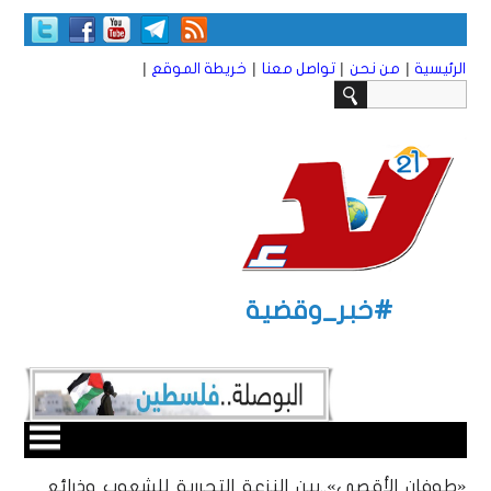
|
|
|
|
الرئيسية
من نحن
تواصل معنا
خريطة الموقع
#خبر_وقضية
«طوفان الأقصى»..بين النزعة التحررية للشعوب وذرائع