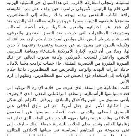
لمشيئته. وتتجلى المفارقة الأغرب -في هذا السياق- في التمثيلية الهزلية
التي قام بها الرئيس الأمريكي ترامب، حين وقف على باب الكنيسة،
رافعا الكتاب المقدس بيده، ليوجه بذلك رسالة إلى المتظاهرين،
مستجديا عاطفتهم الدينية، معتبرا خروجهم عليه مخالفة لله والدين، بعد
أن عجز عن احتوائهم وقمعهم عسكريا، ورغم أحقية المطالب
ومشروعية المظاهرات التي خرجت ضد التمييز العنصري والعرقي،
عقب قيام شرطي أبيض بقتل مواطن أسود خنقا، بدم بارد، بعد اعتقاله
وتكبيله بالقيود، في مشهد ينم عن وحشية وعنصرية وعنجهية لا حدود
لها، وبدلا من أن تقوم الإدارة الأمريكية باستدعاء ومعاقبة الشرطي
الأبيض، والاعتذار للشعب الأمريكي، وكافة شعوب العالم، عن تلك
الصورة المقززة من العنصرية المقيتة، جاء خطاب ترامب مخيبا للآمال،
حاملا عبارات التهديد والوعيد والتحريض ضد المتظاهرين، داعيا حكام
الولايات إلى استخدام قوة الجيش في قمع المتظاهرين، وقتلهم إن لزم
الأمر.
كانت العلمانية هي المنفذ الذي عبرت من خلاله الإدارة الأمريكية إلى
فضاء سياستها الرأسمالية، ومنطقها البراغماتي النفعي، الذي لا يعترف
بأدنى مستوى من القيم والأخلاق والمبادئ، ويرفض الالتزام بأي شكل
من أشكالها، الأمر الذي جعل أمريكا تقع في مأزق أخلاقي على
المستوى المحلي والدولي، حيث فصلت سياستها عن المضمون
الأخلاقي، وغاب عن مفرداتها مفهوم الواجب، في الوقت الذي تعلن فيه
زعامتها للعالم، وتبشر بحلم الخلاص للبشرية جمعاء، لذلك سارعت إلى
تبني مجموعة من المفاهيم السياسية في سياقها الأخلاقي المثالي،
وعملت على تعميمها على بقية الشعوب، من منطلق الواجب، بوصفها