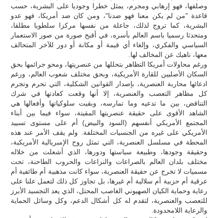
وصلفها، فهو إرهابي ومجرم، يمثل خطرا وجوديا على البشرية، حسب
قاعدة "من لم يكن معنا فهو ضدنا"، ومن كان ضد أمريكا، فهو عدو
البشرية، كما تروج لذلك، جاعلة من نفسها مركزا سلطويا مطلقا،
ومتحدثا رسميا باسم العالم بأسره، في أقبح صورة من صور الاستعمار
السياسي والفكري، وإلغاء أي قيمة أو مكانة أو دور للآخر المتحالف
معها، ناهيك عن المخالف لها.
ورغم محاولات أمريكا التظاهر بتحللها من عنصريتها، ومحو جرائمها بحق
السكان الأصليين للقارة الأمريكية، وبحق مختلف شعوب العالم، ورغم
ادعائها محاربة العنصرية، بإصدار القوانين الشكلية، التي تحرم وتجرم
كل مظاهر التعصب والعنصرية، إلا أنها وقعت كعادتها في شرك
التناقض، بين ما تدعيه وما تمارسه، وبقيت سلوكياتها وأفعالها هي
الشاهد الأقوى على حقيقة عنصريتها المقيتة، سواء فيما بين أبناء
المجتمع الأمريكي أنفسهم (السود والبيض) أم على مستوى تسييد
الأمريكي على غيره من الجنسيات المختلفة. ولم يقف الأمر عند هذه
المحطة في مسلسل العنصرية، التي تمثل روح الإمبريالية الأمريكية،
وحقيقة وجودها، وطبيعة سياستها ودورها، الذي أشعلت من خلاله
مختلف بلدان العالم بالصراعات والنزاعات والحروب الطاحنة، تحت
مسميات لا تخرج عن حقيقة العنصرية، سواء كانت مذهبية أم طائفية أم
عرقية أم حزبية أم سلالية أم غيرها، بل تجاوز كل ذلك لتعمل علنا على
رعاية وحماية الكيان الصهيوني الغاصب المحتل، الذي يعد التجسيد الأبرز
للتعصب والعنصرية، لتقدم له كل أشكال الدعم، وكل وسائل الحماية
والرعاية اللامحدودة.