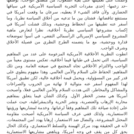
-حد زعمها- إحدى مفردات التجربة السياسية الأمريكية في سياقها
الحضاري. ولأن فاقد الشيء لا يعطيه، سرعان ما وقعت أمريكا في
مستنقع تناقضاتها، فشتان بين ما تدعيه من أخلاق السياسة نظريا، وما
أسفر عنه تطبيقها من انحطاط ووحشية، وبذلك فشلت أمريكا في
إكساب مشروعها السياسي نظريةً أخلاقية، نظرا لتعارض ماهية
المشروع السياسي الإمبريالي الرأسمالي النفعي، في أسوأ تموضعاته
قذارة ووحشية، مع ما يتضمنه الطرح النظري من فصيلة الأخلاق
وشرف الواجب.
انطوت النظرية الأخلاقية الأمريكية المزعومة على عدد من المفاهيم
السياسية، التي تحمل في طياتها قيما أخلاقية، تعكس مستوى معيناً من
الواجب والالتزام الأخلاقي تجاه المجتمع في صيغته العامة. ومن تلك
المفاهيم: الحفاظ على السلام والأمن العالمي. وهذا مفهوم ينطوي على
قدر كبير من المسؤولية، ويحمل قيمة أخلاقية عالية، لكن تطبيق أمريكا
لهذا المفهوم أسفر عنه متوالية لا نهائية من الحروب والصراعات
والمشاكل والمخاطر، التي هددت السلام والأمن العالمي فعلا، وأصبحت
أمريكا هي مصدر الخطر الأول. وكذلك الشأن فيما يتعلق بمفاهيم
محاربة الإرهاب والعنصرية، ونشر الحرية والديمقراطية، حيث عملت
على إعادة صياغة تلك المفاهيم وفقاً لرغباتها، وخدمة لمشاريعها ورؤيتها
الاستعمارية، ولذلك ففي عرف السياسة الأمريكية أصبحت مقاومة
المحتل المشروعة، والنضال ضد الاستعمار، إرهابا يهدد أمن المجتمعات،
لأنه في الحقيقة يهدد مركز الهيمنة والتسلط الاستعماري، وكذلك الحال
بحق كل من يقف في وجه أمريكا، ويناهض مشاريعها الاستعمارية