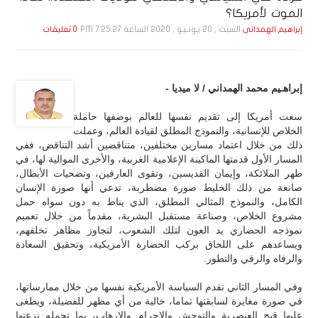
الموت لأمريكا؟
السبت , 20 يـونـيـو , 2020 الساعة 7:25:27 PM
إبراهيم الهمداني
0 تعليقات
إبراهـيم محمد الهمداني / لا ميديا -
سعت أمريكا إلى تقديم نفسها للعالم بوصفها حاملة
الخلاص للإنسانية، والنموذج المطلق لقيادة العالم، وعملت
ذلك من خلال اعتماد مسارين مختلفين، متناقضين أشد التناقض، ففي
المسار الأول قدمتها الماكينة الإعلامية الغربية، والأخرى الموالية لها، في
طهر الملائكة، وإيمان القديسين، وتقوى العارفين، وتضحيات الأبطال،
صانعة من ذلك الخليط صورة مضطربة، تدعي أنها صورة الإنسان
الكامل، والنموذج المثالي المطلق، الذي يناط به دون سواه حمل
مشروع الخلاص، وصناعة مستقبل البشرية، مقدماً من خلال تعميم
نموذجه الحضاري يد العون لتلك الشعوب، لتجاوز مظاهر تخلفهم،
ويساعدهم على اللحاق بركب الحضارة الأمريكية، وتحقيق السعادة
والرفاه والرقي والتطور.
وفي المسار الثاني تقدم السياسة الأمريكية نفسها من خلال ممارساتها،
في صورة مغايرة لسابقتها تماما، خالية من أي مظهر للفضيلة، ويطغى
عليها قبح العنصرية والتوحش والإجرام والإرهاب، بما تحمله نزعتها