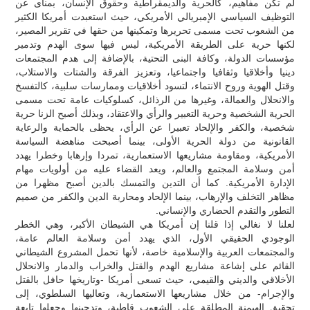
لم تكن مفاهيم، كالحرية والديمقراطية وحقوق الإنسان، بمنأى عن
التوظيف السياسي الإمبريالي الأمريكي، حيث استعبدت أمريكا الكثير
من الشعوب تحت مسمى تحريرها وتمكينها من حقها في تقرير المصير،
لكنها حرية على الطريقة الأمريكية، ليس فيها سوى الهدم وتدمير
مؤسسات الدولة، وكافة البنى التحتية، بالإضافة إلى هدم المجتمعات
دينيا وأخلاقيا وثقافيا واجتماعيا، وتعزيز الفرقة والشتات والاستلاب،
وقتل الهوية وروح الانتماء، لتسود أخلاقيات وممارسات سلبية، كالتفسخ
والانحلال والعمالة، وغيرها من الرذائل، كسلوكيات عامة تحت مسمى
الحرية الشخصية وحرية التعبير والرأي والاعتقاد، وبذلك أصبح الزنا حرية
شخصية، والكفر والإلحاد تعبيرا عن الرأي، يحظى بالحماية والرعاية
القانونية من دولة الحرية الأولى، بينما أصبحت مناهضة السياسة
الأمريكية، ومقاومة مشاريعها الاستعمارية، تمردا وإرهابا وخطرا يهدد
أمن وسلامة المجتمع والعالم، ويعد القضاء عليه من أولويات مهام
الإدارة الأمريكية. كما أن التدين والتمسك بالدين أصبح مظهرا من
مظاهر التخلف والإرهاب، بينما الإلحاد ومحاربة الدين والكفر من صميم
التطور والتقدم الحضاري والإنساني.
لعلنا لا نغالي إذا قلنا إن أمريكا هي الشيطان الأكبر، وهي الخطر
الوجودي الحقيقي الأول، الذي يهدد أمن وسلامة العالم عامة،
والمجتمعات العربية والإسلامية خاصة، لأنها تحمل المشروع الشيطاني
القائم على إشاعة مشاريع الهدم والقتل والخراب والدمار والانحلال
الأخلاقي والديني والقيمي، حيث تسعى أمريكا -وتاريخها حافل بالقتل
والإجرام- من خلال مشاريعها الاستعمارية، وتعاليها السلطوي، إلى
تحقيق الهيمنة المطلقة على الشعوب قاطبة، وتدجينها وجعلها تابعة