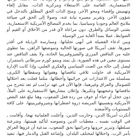
الاستعمارية، القائمة على الاستعلاء ومركزية الذات، مقابل إلغاء
وتهميش وإقصاء ومحو الآخر، ومنح الذات الحق المطلق بالتدخل في
شؤون الآخر، وتقرير مصيره نيابة عنه، وصولا إلى الحق في صياغة
ملامح العالم وجوديا وسياسيا، بما يخدم المصالح الأمريكية الاستعمارية،
بشتى الوسائل والطرق، دون مراعاة لأي قدر من الأخلاق أو القيم أو
الضوابط، عملا بمبدأ الغاية تبرر الوسيلة.
وبين ادعاء الفضيلة في أبهى تجلياتها، وممارسة الرذيلة في أقذر
صورها، تقف أمريكا في صورتها الحالية وتموضعها الراهن، بما تنطوي
عليه من التناقض المزري والشيزوفيرينيا الحادة، ولا يقف التناقض عند
مستوى معين في هذه الصورة، بل يمتد وينمو كورم سرطاني باستمرار،
ليصل إلى حالة من العبث السياسي والفكري العلني، وإذا كانت الإدارة
الأمريكية قد حاولت تلافي تناقضاتها وهفواتها وسقطاتها الكبرى،
بسلسلة من الاعتذارات عن جرائمها وأخطائها، مثلما فعلت بعد احتلالها
للصومال والعراق وغيرهما، فإنها الآن في عهد ترامب لم تعد تتحرج من
تناقضاتها وعنجهيتها وتكبرها، وإعلان مشاريعها الاستعمارية على الملأ،
دون خجل أو حياء أو خوف من ردة فعل الشعوب، وهنا تبلغ عقد النقص
الأمريكية ونفسيتها المريضة ذروة اضطرابها وشيزوفيرينيتها، على كافة
المستويات والأصعدة.
أنكرت أمريكا الدين، وحاربت التدين، وأعلنت العلمانية نهجا، وأقامت ـ
في الوقت نفسه ـ معطيات الدين ونصوصه لتأكيد هيمنتها، وشرعنة
تسلطها، وتبرير حروبها وجرائمها بحق الشعوب، مدعية أن غزوها العراق
بأمر الرب، واحتلالها لمختلف البلدان، وإشاعة القتل والدمار فيها، تنفيذ