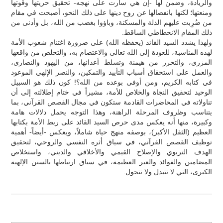
والريادة، وضمن لها -إن هي سارت على نهجه- تحقيق حريتها وقوتها
ومنعتها؛ لكنها بانفصالها عن روح دينها على ذلك النحو، أصبحت في مقام
من ضُرِبت عليهم الذلة والمسكنة، وباؤوا بغضب من الله، بل وأدنى من
ذلك المقام الانحطاطي الساقط.
ولهذا يشدد السيد القائد (يحفظه الله) على ضرورة اغتنام شعوب الأمة
لهذه المناسبة، للعودة إلى الله تعالى والاعتصام به، والتخلص من واقعها
المزري، والتحرر من هيمنة وتسلط أعدائها، من اليهود والنصارى،
والعمل على استحقاق أسباب التأييد والتمكين، والنصر الإلهي الموعود
في كتابه الكريم، ومن أوفى بوعده من الله؟! كون ذلك هو السبيل
الوحيد لتحقيق النجاة والخلاص للأمة، مشيراً في ختام إطلالته إلى أن
تناولاته في المحاضرات القادمة ستكون في مجال القصص القرآني، بما
يتناسب وظروف المرحلة الراهنة، وهذا التوجه يحمل دلالات هامة
وكبيرة، منها أنه يعكس مدى حرص السيد القائد على ربط الأمة بكتابها
العظيم (الثقل الأكبر)، بوصفه منهج حياة شاملاً، ويعكس -أيضاً- أهمية
توظيف القصص القرآني، في سياق أثره النفسي والروحي، لتحقيق
الهدف التربوي والإصلاح القيمي والأخلاقي والديني، واستخلاص
المضامين والفوائد والعبر العظيمة، في سياق ارتباطها بالسنن الإلهية
الكبرى، التي لا تتبدل ولا تتحول.