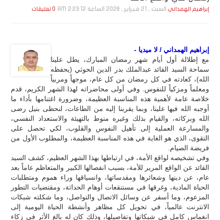
السبت , 21 فـبـرايـر , 2026 الساعة 2:23:12 AM
إبراهيم الهمداني
0 تعليقات
إبراهيم الهمداني / لا ميديا -
مع إطلالة أول أيام شهر رمضان المبارك، يطل علينا
سماحة السيد القائد عبدالملك بدر الدين الحوثي (يحفظه
الله)، كعادته في كل رمضان من كل عام، موجهاً ومربياً
ومعلماً ومزكياً للنفوس. وفي أولى محاضراته لهذا الشهر الكريم، قدم
خلاصة عامة لأهمية هذه المناسبة العظيمة، وضرورة اغتنامها بأداء ما
أوجبه الله فيها علينا، وبما يقربنا إليه من الطاعات، لنحظى بنيل رضى
الله وبركاته، والقيام بذلك وغيره منوط بالتهيئة والاستعداد النفسي،
والمسارعة العملية إلى تأهيل النفوس والقلوب، لكي تحصل على
التقوى، الذي هو الغاية في هذه المناسبة العظيمة، والمطلوب الأول من
فريضة الصيام.
وفي تشخيصه لواقع الأمة، في ارتباطها بهذا الشهر العظيم، كشف السيد
القائد عن الواقع المرير للأمة، بسبب انفصالها الكبير والمتعاظم عاماً بعد
عام، عن دينها وشعائرها ومقدساتها، وانسياقها وراء هموم ومتطلبات
الحياة المادية، وغرقها في مستنقعات أوهام الحداثة، ومقتضيات التطور
المزعوم، وما أسفر عن وسائل الاتصال والتواصل، وما شكلته شبكات
الانترنت عالمياً، في تحويل كل مظاهر وأنشطة الحياة اليومية إلى
انغماس كامل في شبكاتها وتفاصيلها، وذلك كان له بالغ الأثر في زكاء