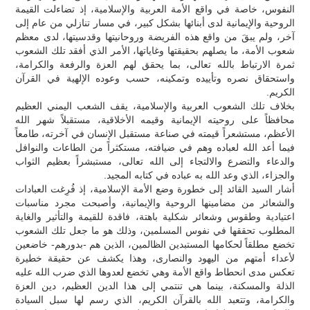
النفوس، خاصة في واقع الأمة العربية والإسلامية، إذ تضاءلت القيمة
الروحية والإيمانية لدى أبنائها بشكل كبير، في مسار تنازلي من عام إلى
آخر، ولم يبقَ من واقع هذه الفريضة وروحانيتها وقدسيتها، لدى معظم
شعوب الأمة، ما يصلهم بحقيقتها وغاياتها، الأمر الذي أفقد تلك الشعوب
ثمرة الارتباط بالله تعالى، بما يحقق لهم العزة والرفعة والكرامة،
واستحقاق نصره وتأييده وتمكينه، حسب وعوده الإلهية في القرآن
الكريم.
بخلاف تلك الشعوب العربية والإسلامية، يقف الشعب اليمني العظيم
محافظاً على روحيته الإيمانية وقيمه الأخلاقية، مستقبلاً شهر الله
الأعظم، مستشعراً قيمته في صناعة مستقبل الإنسان في آخرته، طامعاً
فيما أعد الله لعباده وهم في ضيافته، مستكثراً من الطاعات والنوافل
والدعاء والتضرع والالتجاء إلى الله تعالى، مستبشراً بعظيم الثواب
والجزاء، الذي وعد الله به عباده في كتابه المجيد.
أشار السيد القائد إلى خطورة وضع الأمة الإسلامية، إذ فُرِغت العبادات
والشعائر من مضامينها الروحية والإيمانية، وأصبحت مجرد مناسبات
اعتيادية وطقوس وشعائر شكلية باهتة، فاقدة للقيمة والتأثير والغاية
المطلوب تحققها في نفوس المسلمين، وذلك هو ما جعل تلك الشعوب
تخضع مطلقاً لحكامها المستبدين الظالمين، الذين هم -بدورهم- خاضعين
لأعداء أمتهم من اليهود والنصارى، وهذا يكشف عن حقيقة خطيرة
تعكس مدى انحطاط واقع الأمة وهي تخضع لعدوها الذي ضرب الله عليه
الذلة والمسكنة، بينما هي تنتمي إلى هذا الدين العظيم، دين العزة
والكرامة، وتتعبد الله بالقرآن الكريم، الذي رسم لها سبل السيادة