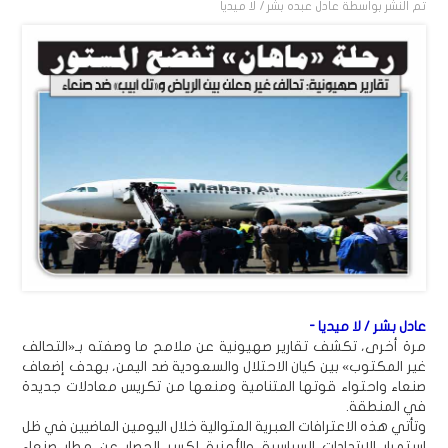
تم النشر بواسطة
عادل عبده بشر / لا ميديا
عادل بشر / لا ميديا -
مرة أخرى، تكشف تقارير صهيونية عن ملامح ما وصفته بـ«التحالف
غير المكتوب» بين كيان الاحتلال والسعودية ضد اليمن، بهدف إضعاف
صنعاء واحتواء قوتها المتنامية ومنعها من تكريس معادلات جديدة
في المنطقة.
وتأتي هذه الاعترافات العبرية المتوالية خلال اليومين الماضيين في ظل
استمرار الارتدادات السياسية والأمنية لكسر الحصار عن مطار صنعاء