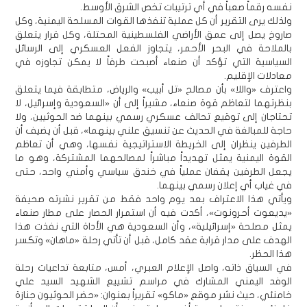
نفسه رقماً صعباً في أي ترتيبات تخص الشرق الأوسط.
ولذلك يرى التقرير أن كل عملية تنفذها القوات المسلحة اليمنية، وكل
صاروخ يصل إلى عمق الأراضي الفلسطينية المحتلة، وكل قرار يتعلق
بالملاحة في البحر الأحمر، يتجاوز الفعل العسكري إلى الرسائل
السياسية التي تؤكد أن صنعاء أصبحت طرفاً لا يمكن تجاوزه في
معادلات الإقليم.
واعترف «واللا» بأن مصالح «تل أبيب» والرياض، متطابقة فيما يتعلق
بنظرتهما لتعاظم قوة صنعاء، مشيراً إلى أن «السعودية وإسرائيل، لا
تحتاجان إلى توقيع تحالف عسكري رسمي بينهما ضد الحوثيين، ولا
حاجة للمبالغة في الحديث عن تنسيق علني بينهما»، قبل أن يضيف أن
الطرفين ينظران إلى الخريطة الاستراتيجية نفسها، وهي أن تعاظم
القوة اليمنية يمثل تهديداً مباشراً لمصالحهما المشتركة، وهو ما
يجعل الطرفين يقفان عملياً في خندق سياسي وأمني واحد، حتى
في غياب أي إعلان رسمي بينهما.
ويأتي هذا الاعتراف بعد يوم واحد فقط من تقرير نشرته صحيفة
«يديعوت أحرونوت»، أكدت فيه أن استمرار الحصار على مطار صنعاء
يمثل مصلحة «إسرائيلية»، وأن السعودية هي الأداة التي نفذت هذا
الهدف على مدار قرابة عقد كامل، قبل أن تأتي رحلة «ماهان» وتكسر
هذا الحظر.
في السياق ذاته، واصل الإعلام العبري، أمس، متابعة تداعيات رحلة
الوفد اليمني المشارك في مراسم تشييع الشهيد السيد علي
خامنئي، حيث نشر موقع «ماكو» تقريراً بعنوان: «حضر الحوثيون جنازة