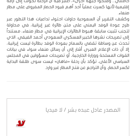
خامنئي... وفتحوا جبهة أخرى»، اعتبر فيه أن الرحلة تحولت إلى أزمة
إقليمية لأنها كسرت عملياً أحد أهم قيود الحصار المفروض على مطار
صنعاء.
وكشف التقرير أن السعودية حاولت احتواء تداعيات هذا التطور عبر
طرح عودة الوفد اليمني على متن طائرة غير إيرانية، في محاولة
لتجنب تثبيت سابقة هبوط الطائرات الإيرانية في مطار صنعاء، مستنداً
إلى تصريحات نشرها الخبير العسكري السعودي أحمد الفيفي، الذي
تحدث عن وساطة تقضي بالسماح بعودة الوفد بطائرة ليست إيرانية،
إلا أن ذات الإعلام العبري أشار إلى أن رسائل صنعاء سواء في بيانات
القوات المسلحة ووزارة الخارجية، أو تصريحات مسؤولين في المجلس
السياسي الأعلى، تؤكد بأن رحلة «ماهان» ليست سوى طلقة البداية
لكسر الحصار، وأن التراجع عن فتح المطار غير وارد.
المصدر
عادل عبده بشر / لا ميديا