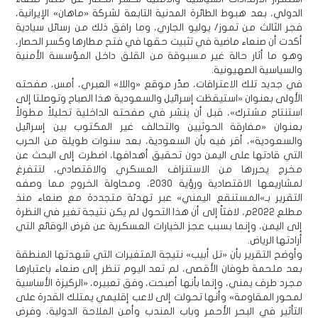
الدولي، بعد هبوط الطائرة المدنية التابعة لشركة «ماهان» الإيرانية،
فجر الثالث من تموز/ يوليو الجاري، وما رافق ذلك من رسائل سيادية
أكدت أن صنعاء ماضية في تثبيت حقها في فتح مطارها وكسر الحصار،
وهو ما أثار حالة غير مسبوقة من القلق داخل المؤسسة الأمنية
والسياسية الصهيونية.
في جديد تلك الاعترافات، صدّر موقع «واللا» العبري، أمس، صفحته
الأولى بعنوان «استيقظت إسرائيل والسعودية هذا الصباح وتوصلتا إلى
استنتاج مشترك»، قبل أن ينشر في صفحته الداخلية تحليلاً مطولاً
بعنوان «مفارقة الحوثيين والتحالف غير المكتوب بين إسرائيل
والسعودية»، أقر فيه بأن السعودية، بعد سنوات طويلة من الحرب
التي قادتها على اليمن دون تحقيق أهدافها، اضطرت إلى البحث عن
مخرج يحررها من الاستنزاف العسكري والاقتصادي، لتتفرغ
لمشاريعها الاقتصادية ورؤية 2030، ومحاولة الخروج مما وصفه
التقرير بـ»المستنقع اليمني» عبر تهدئة متجددة مع صنعاء منذ
مطلع 2022م، لافتاً إلى أن هذا التحول لم يكن نتيجة تغير في النظرة
إلى اليمن، وإنما بسبب عجز الخيارات العسكرية عن فرض الوقائع التي
أرادتها الرياض.
وأوضح التقرير بأن «تل أبيب» نتيجة المتغيرات التي شهدتها المنطقة
بعد ملحمة طوفان الأقصى، لم تعد اليوم تنظر إلى صنعاء باعتبارها
مجرد طرف يمني، وإنما بأنها أصبحت، وفق تعبيره، «الركيزة الأساسية
لمحور المقاومة» وأنها تحولت إلى لاعب إقليمي يمتلك القدرة على
التأثير في البحر الأحمر وباب المندب وأمن الملاحة الدولية، وفرض