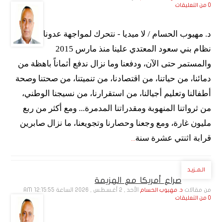
0 من التعليقات
د. مهيوب الحسام / لا ميديا - نتحرك لمواجهة عدونا
نظام بني سعود المعتدي علينا منذ مارس 2015
والمستمر حتى الآن، ودفعنا وما نزال ندفع أثماناً باهظة من
دمائنا، من حياتنا، من اقتصادنا، من تنميتنا، من صحتنا وصحة
أطفالنا وتعليم أجيالنا، من استقرارنا، من نسيجنا الوطني،
من ثرواتنا المنهوبة ومقدراتنا المدمرة... ومع أكثر من ربع
مليون غارة، ومع وجعنا وحصارنا وتجويعنا، ما نزال صابرين
قرابة اثنتي عشرة سنة
...
الـمــزيـد
صراع أمريكا مع الهزيمة
من مقالات
الأحد , 2 أغـسـطـس , 2026 الساعة 12:15:55 AM
د. مهيوب الحسام
0 من التعليقات