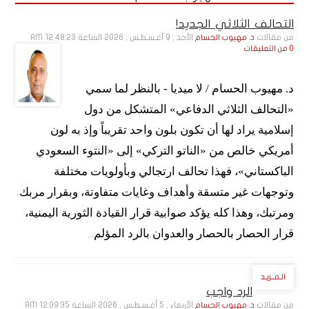
التحالف الثلاثي الجديد!
من مقالات
الأحد , 9 أغـسـطـس , 2026 الساعة 12:48:23 AM
د. مهيوب الحسام
0 من التعليقات
د. مهيوب الحسام / لا ميديا - بالنظر لما سمي
«التحالف الثلاثي الدفاعي» المتشكل من دول
إسلامية يراد لها أن تكون بلون واحد تقريباً وإذ به لون
أمريكي خالص من «الناتو التركي» إلى «النتوء السعودي
الباكستاني»، فهذا تحالف ارتجالي وبأولويات مختلفة
وتوجهات غير متسقة وأهداف وغايات متفاوتة، وبقرار مربك
ومرتبك، وهذا كله يؤكد صوابية قرار القيادة الثورية اليمنية،
قرار الحصار بالحصار والعدوان بالرد المؤلم
...
الـمــزيـد
الرد واجب
من مقالات
الأربعاء , 5 أغـسـطـس , 2026 الساعة 12:09:35 AM
د. مهيوب الحسام