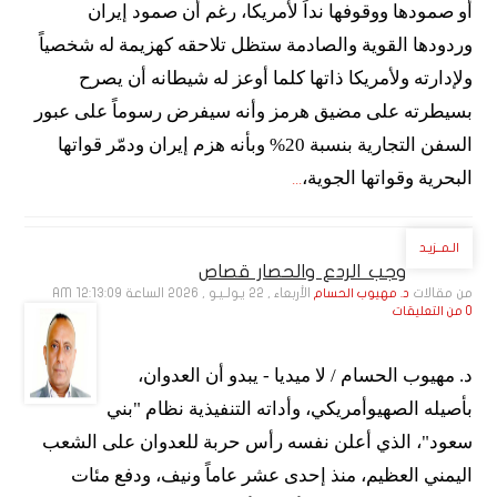
أو صمودها ووقوفها نداً لأمريكا، رغم أن صمود إيران
وردودها القوية والصادمة ستظل تلاحقه كهزيمة له شخصياً
ولإدارته ولأمريكا ذاتها كلما أوعز له شيطانه أن يصرح
بسيطرته على مضيق هرمز وأنه سيفرض رسوماً على عبور
السفن التجارية بنسبة 20% وبأنه هزم إيران ودمّر قواتها
البحرية وقواتها الجوية،
...
الـمــزيـد
وجب الردع والحصار قصاص
من مقالات
الأربعاء , 22 يـولـيـو , 2026 الساعة 12:13:09 AM
د. مهيوب الحسام
0 من التعليقات
د. مهيوب الحسام / لا ميديا - يبدو أن العدوان،
بأصيله الصهيوأمريكي، وأداته التنفيذية نظام "بني
سعود"، الذي أعلن نفسه رأس حربة للعدوان على الشعب
اليمني العظيم، منذ إحدى عشر عاماً ونيف، ودفع مئات