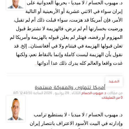
د. مهيوب الحسام / لا ميديا - بحربها العدوانية على
إيران سواء في الاثني عشرية أو الأربعينية أو التالية
الأمر، فإن أمريكا قد هزمت، سواء قبلت ذلك أم لم تقبل،
ورضيت بخسارتها أم لم ترض، فالهزيمة لا تشترط قبول
المهزوم أو رفضه، فهتلر لم يعلن قبوله بالهزيمة وأمريكا لم
تعلن قبولها الهزيمة في فيتنام ولا في أفغانستان.. إلخ. قد
نقول بأن الهزيمة ليست كاملة وإنما بالنقاط نعم، ولكنها
غدت واقعا والعالم كله يدرك ذلك عدا أدواتها
...
الـمــزيـد
أمريكا تتهاوى والمعركة مستمرة
من مقالات
الثلاثاء , 28 يـولـيـو , 2026 الساعة 12:43:50 AM
د. مهيوب الحسام
0 من التعليقات
د. مهيوب الحسام / لا ميديا - لا يستطيع ترامب
وإدارته في البيت الأسود الاعتراف بانتصار إيران