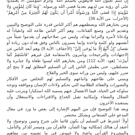
إِنْ كُنْتُمْ تُحِبُّونَ اللَّهَ فَاْتَّبِعُوْنِيْ يحببكم الله" وألزم المؤمنين ألا يعتمدوا
على أي رؤية من لديهم بعدما قضى الله ورسوله: "وَمَا كَانَ لِمُؤْمِنٍ وَلا
مُؤْمِنَةٍ إِذَا قَضَى اللَّهُ وَرَسُولُهُ أَمْراً أن يَكُونَ لَهُمُ الْخِيَرَةُ مِنْ أَمْرِهِمْ"
(الأحزاب: من الآية 36).
ومن يختارهم الله ويصطفيهم هم أكثر الناس قدرة على التوضيح والتبيين
وتقديم الدين وصنع القناعات، وهم أكثر الناس طاعة لله وانقياداً له
وإذعانا لأمره والتزاما بهداه، وليس من صلاحياتهم أن يقدموا شيئاً من
أنفسهم ولو كلمة واحدة وإنما يسيرون بالناس وفق هداه دون زيادة أو
نقصان "إِنْ أَتَّبِعُ إِلَّا مَا يُوحَى إِلَيَّ" (الأحقاف: الآية 9) وهم أبعد الناس عن
الاجتهادات والترجيحات ويأمرون بالاستقامة قبل غيرهم "فَاسْتَقِمْ كَمَا
أُمِرْتَ" (هود: الآية 112) ومن يختارهم الله ليسوا طغاة ولا جبابرة ولا
متسلطين، حتى يطمئن الناس إلى أن التسليم المطلق لهم لا ينتج أي
ضرر عليهم، وليس من ورائه سوى الخير والفلاح.
وينبني على طاعتهم واتباعهم والتسليم لهم التخلص من الأفكار
والتصورات والعقائد الظلامية التي تحكم ولاءات الإنسان ومواقفه وتوجه
سلوكه في الحياة، فيما الانفصال عنهم يسميه الله استكبارا ويترتب عليه
الضلال والشقاء وإمكانية تقبل الخداع والافتراءات والاستغلال وأن
يستعبده الآخرون.
وبعد هذا التوضيح فإن من المهم الإشارة إلى بعض ما ورد في مقال
المدعو علي الصنعاني وبشكل مختصر.
أولاً: اشترط في التسليم أن يكون قائما على شرح وتبيين وتوضيح، ولا
أعتقد أن هنالك إشكالية بهذا الشأن، فالقرآن بين وميسر للذكر والتأمل،
والمشروع القرآني واضح ولا غموض في ما تضمنه من مفاهيم