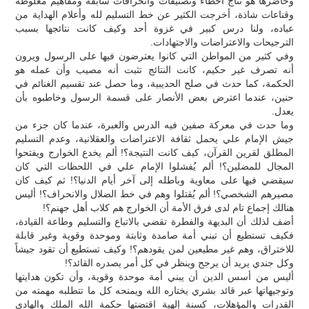
وحاضرها هو نتاج أخطاء وتصنيفات وانحرافات سابقة ومفاهيم مغلوطة
وقناعات شاذة، أخرجت الكثير عن خط التسليم لله وأعلام الهداية من
عباده، ولنا درس كبير في غزوة أحد وكيف كانت نتائجها بسبب
الترجيحات والاعتراضات والاجتهادات.
وفي كثير من المواطن التي كانوا يعترضون فيها على الرسول ويرون
أنه تصرف غير حكيم، كانت النتائج تثبت أنه مصيب وأن عمله هو
الحكمة، كما حدث في صلح الحديبية، وما حصل عند تقسيم الغنائم في
حنين، عندما اعترض بعض الأنصار على قسمة الرسول وخاطبوه بأن
يعدل.
وما حدث في معركة صفين فيه الدرس والعبرة، عندما كان جزء من
جيش الإمام علي يحمل ثقافة الاعتراضات والعقلانية، وعدم التسليم
المطلق لقرين القرآن، كيف كانت النتيجة؟! ألم يخدع الخوارج ويفتحوا
المجال للمضلين؟! ألم يُفشلوا الإمام علي في اللحظات التي كان
سيقضي فيها على معاوية وباطله إلى آخر أيام الدنيا؟! ثم كيف كان
مصيرهم الشخصي؟! ألم يُقتلوا وهم في خط الضلال والانحراف؟! أليس
هنالك إجماع تام لدى فرق الأمة أن الخوارج هم كلاب أهل جهنم؟!
أضف لذلك أن البديهة والفطرة تقضي بالاتباع والتسليم وطاعة القيادة،
فكيف تستطيع أن تبني أمة صامدة وثابتة وموحدة وقوية وغير قابلة
للاختراق، وهم غير مطيعين لمن يقودهم؟! وكيف تستطيع أن تقود جيشاً
وكل جندي يريد أن يرجح وينظر في كل أمر يصدره القائد؟!
أليس من أسس الدين أن يبني أمة موحدة وقوية، وأن تكون هدايتها
وتوجيهاتها عبر قائد بشري يختاره الله ويمنحه كل ما تتطلبه مهمته من
القدرات والمؤهلات، كسنة إلهية اقتضتها حكمة الله الملك والهادي