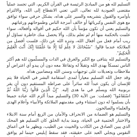
التسليم لله هو من المبادئ الرئيسة في القرآن الكريم، التي تجسد عملياً
مقتضى العبودية لله تعالى، التي تعني الانقطاع إلى الله، والالتزام
بأوامره والقبول بتشريعه والسير على هداه، بشكل حرفي سواء توافق
مع هوى النفس وكبريائها أو خالف أمزجة الناس وطموحاتهم ورغباتهم.
والتسليم يعني أن تكون مؤمناً بأن الله حكيم في أقواله وأفعاله، سواء
علمت بالحكمة منها أم لم تعلم بذلك، وألا يحصل منك خاطرة تساؤل أو
ريب أمام فعل من أفعال الله، وتنزه الله عن ذلك، فلست أفضل من
الملائكة عندما قالوا: "سُبْحَانَكَ لا عِلْمَ لَنَا إِلَّا مَا عَلَّمْتَنَا إِنَّكَ أَنْتَ الْعَلِيمُ
الْحَكِيمُ".
والتسليم لله يتنافى مع الكبر والغرق في الذات والمسلّمون لله هم أكثر
الناس تمسكاً بهدى الله وتقبلاً له وتفاعلا معه دون أن يبدو أي اعتراض أو
ملاحظات وتعديلات على توجيهات وسنن الله ومضامين هداه.
وقد جعل الله التسليم معياراً لمدى استقامة البشر في الحياة فلا يتم
للإنسان أن يكون عبداً لله سائراً على صراطه المستقيم دون أن يقر
بربوبية الله ويسلّم في ما هدى إليه. "إِنَّ الَّذِينَ قَالُوا رَبُّنَا اللَّهُ ثُمَّ
اسْتَقَامُوا" (فصلت: من الآية 30) والتسليم مبدأ ألزم الله عباده جميعا
بأن يسلموا له دون استثناء وفي مقدمتهم الملائكة والأنبياء وأعلام الهدى
والعلماء والصالحون.
والتسليم هو الضمانة من الانحراف والأمان من الزيغ أمام سنة الابتلاء
والاختبار الحتمية في الحياة، ومنذ بداية الخلق كان التسليم هو المحك
الذي يبين الصادق من الكاذب والخبيث من الطيب، ويظهر ما في أعماق
النفوس ويجلي العبد على حقيقته، فقد سقط إبليس حينما لم يوافق