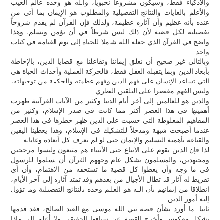
والأذكياء فقط، وسيكون مشروعاً نخبوياً، والله هو وحده عالم الغيب
والأعلم بالغايات والنتائج التفصيلية والمطلوب هو الإيمان بما أتى من
عنده بأنه عظيم وأن آثاره عظيمة، ولذلك فإن القرآن لم يقدم شروحاً
تفصيلية لكل قضية لأن ذلك ليس شرطاً في أن تؤمن وتسلم، وهذا
واضح في القرآن الذي جعله الله شاملا للحياة إلى يوم القيامة في كتاب
واحد.
وبالتالي غير صحيح أن نعلق إيماننا وتفاعلنا مع قضايا الدين، بالإحاطة
بأبعاد الدين وبما يتقبله العقل فقط، فالحركة العملية وأحداث الحياة هي
التي تساعد الإنسان على فهم الدين وفهم عظمته والحكمة من توجيهاته،
وليس الفهم مقتصرا على التلقين النظري.
والدين هو للعالمين إلى آخر أيام الدنيا وكثير من الآيات القرآنية ظهرت
أهميتها في هذا العصر أكثر مما كانت في صدر الإسلام، وكثير من
المفاهيم المغلوطة التي حسبت على الدين ظهر خطرها في هذا العصر
عندما أصبحت شبهة ومدخلاً للتشكيك في الإسلام، وهذا يعطينا اليقين
والقناعة بأهمية التسليم والإيمان حتى لو لم نعرف كل أبعاده وغاياته.
لذا فإن الدين يقوم على الاتباع حتى الأنبياء هم متبعون وليسوا مرجحين
ومجتهدين، والمسلمون بشكل عام وجههم القرآن أن يسلموا للرسول
في ما وجه وأن يعطوا كل قضية ما تستحقه من الاهتمام، وأن أي
تفريط له آثار قد تطال الأجيال من بعدهم وقد تمتد آثاره إلى آخر الأيام،
انطلاقا من إيمانهم بأن الله هو العليم وحده بالنتائج التفصيلية وما تؤول
إليه أمور الدين.
ثانيا: ما أورد بشأن قصة نبي الله موسى مع العبد الصالح، فقد قدمها
بشكل معكوس وأخرج القصة عن سياقها الحقيقي ولا أعلم إلى ماذا