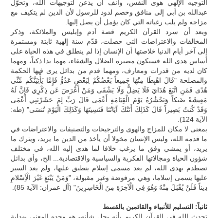
التوجيه الإلهي هوى النفس، وأنف أن يذعن لتوجيهات الله، وتحوّل
عبدالله بن أبي إلى منافق وخصم لدود للرسول لأن الدين لم يتكيف مع
مزاجه ولم يلب رغباته التي كان يؤمل أن يصل إليها.
وبعد أن سرد القرآن الكريم قصة آدم وإبليس والملائكة، وذكر
المخالفات والاعتراضات التي حصلت، قدّم سنة إلهية ثابتة ومستمرة
إلى آخر أيام الدنيا خلاصتها أن الإنسان إذا لم ينطلق في هذه الحياة على
أساس هدى الله فسيكون مصيره الضلال والشقاء، مهما بدا ذكياً، ومهما
كان لديه من قدرات ومعارف، ومهما قدم من بدائل يرى فيها الحكمة
والمصلحة "قَالَ اهْبِطَا مِنْهَا جَمِيعاً بَعْضُكُمْ لِبَعْضٍ عَدُوٌّ فَإِمَّا يَأْتِيَنَّكُم مِّنِّي
هُدًى فَمَنِ اتَّبَعَ هُدَايَ فَلَا يَضِلُّ وَلَا يَشْقَى وَمَنْ أَعْرَضَ عَن ذِكْرِي فَإِنَّ لَهُ
مَعِيشَةً ضَنكاً وَنَحْشُرُهُ يَوْمَ الْقِيَامَةِ أَعْمَى قَالَ رَبِّ لِمَ حَشَرْتَنِي أَعْمَى
وَقَدْ كُنتُ بَصِيراً قَالَ كَذَلِكَ أَتَتْكَ آيَاتُنَا فَنَسِيتَهَا وَكَذَلِكَ الْيَوْمَ تُنسَى" (طه:
الآية 124).
بمعنى لا مكان للمزاج والهوى والترجيحات والتصنيفات والاعتراضات في
ما قدمه الله، وليس الإنسان مخولا أن يأخذ من الدين ما يريد، ويترك ما
يريد، أو يمشي وفق ما يرغب خلافا لما هدى إليه الله، في مختلف
شؤون الحياة ومجالاتها الفكرية والسياسية والاقتصادية... الخ، وأي بدائل
تصطدم بهدى الله، لم يعد مسمى إسلام ينطبق عليها، ولم يعد السير
عليها يسمى إسلاما، وهي مرفوضة وغير مقبولة، "وَمَنْ يَبْتَغِ غَيْرَ الْأِسْلامِ
دِيناً فَلَنْ يُقْبَلَ مِنْهُ وَهُوَ فِي الْآخِرَةِ مِنَ الْخَاسِرِينَ" (آل عمران: الآية 85).
ثانياً: التسليم للأنبياء والقائمين بالقسط
تحدث الله في القرآن الكريم بأنه -جل شأنه- هو وحده المعني بهداية