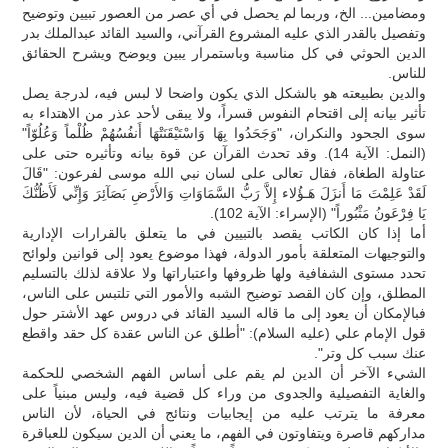
ومضامين... الخ، وربما لم يحصل في أي عصر من العصور تبيين وتوضيح
وتفصيل بالقدر الذي عليه المشروع القرآني، والسيد القائد عبدالملك بدر
الدين الحوثي في كل مناسبة وباستمرار يبين ويوضح ويشرح الحقائق
للناس.
والدين بطبيعته هو بالشكل الذي يكون واضحا لا لبس فيه، لدرجة يصل
تأثير بيانه إلى اقتحام النفوس قسراً، ولا يبقى لأحد عذر من الاهتداء به
سوى الجحود والنكران، "وَجَحَدُوا بِهَا وَاسْتَيْقَنَتْهَا أَنفُسُهُمْ ظُلْماً وَعُلُوّاً"
(النمل: الآية 14). وقد تحدث القرآن عن قوة بيانه وتأثيره حتى على
عتاولة الطغاة، فقال تعالى على لسان نبي الله موسى لفرعون: "قَالَ
لَقَدْ عَلِمْتَ مَا أَنزَلَ هَـؤُلاء إِلاَّ رَبُّ السَّمَاوَاتِ وَالأَرْضِ بَصَآئِرَ وَإِنِّي لَأَظُنُّكَ
يَا فِرْعَونُ مَثْبُوراً" (الإسراء: الآية 102).
أما إذا كان الكاتب يقصد بالتبيين في ما يتعلق بالقرارات الإدارية
والتوجيهات المتعلقة بأمور الدولة، فهذا موضوع يعود إلى قوانين ولوائح
تحدد مستوى الشفافية ولها ظروفها واعتباراتها ولا علاقة لذلك بالتسليم
المطلق، وإن كان القصد توضيح الشبه والأمور التي تلتبس على الناس،
فبالإمكان أن يعود إلى ما قاله السيد القائد في دروس عهد الأشتر حول
قول الإمام علي (عليه السلام): "أطلق عن الناس عقدة كل حقد واقطع
عنك سبب كل وتر".
الشيء الآخر أن الدين لم يقم على أساس الفهم الشخصي للحكمة
والغاية التفصيلية والجدوى من وراء كل قضية فيه، وليس مبنياً على
معرفة ما يترتب عليه من إيجابيات ونتائج في الحياة، لأن الناس
مداركهم قاصرة ويتفاوتون في الفهم، ما يعني أن الدين سيكون للعباقرة