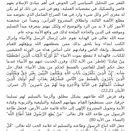
القفز من التحليل السياسي إلى الخوض في أهم مبادئ الإسلام بفهم
قاصر والتشكيك في مقتضياته العملية، وهو في غنى عن ذلك لو لم يكن
له مغزى آخر وكل شيء وارد في هذا الصراع الشامل الذي نخوضه منذ
مطلع الألفية الثالثة، وانطلاق المشروع القرآني، وبعيداً عن شخصنة
الأمور كان لا بد من الرد والتوضيح له ولكل مهتم بمعرفة مبدأ التسليم
وموقعه في الدين والحاجة الملحة لذلك في واقع الأمة بوجه عام.
سنة الله تعالى في الهداية تقوم على إرسال الرسل والأنبياء وإنزال
الكتب ابتداء وما يلحق بذلك ممن يصطفيهم الله ويؤهلهم للقيام
بالقسط، وإنقاذ الناس وقيادتهم على أساس هداه من الورثة الحقيقيين
للكتاب، فالهداية لا تنقطع بموت الأنبياء "ثُمَّ أَوْرَثْنَا الْكِتَابَ الَّذِينَ اصْطَفَيْنَا
مِنْ عِبَادِنَا" (فاطر: من الآية 32)، وقرن الحديث عنهم مع الأنبياء عندما
جعل حكم القتل للقائمين بالقسط كحكم من يقتل الأنبياء: فقال جل
شأنه: "إِنَّ الَّذِينَ يَكْفُرُونَ بآيَاتِ اللَّهِ وَيَقْتُلُونَ النَّبِيِّينَ بِغَيْرِ حَقٍّ وَيَقْتُلُونَ
الَّذِينَ يَأْمُرُونَ بِالْقِسْطِ مِنَ النَّاسِ فَبَشِّرْهُمْ بِعَذَابٍ أَلِيمٍ أُولَئِكَ الَّذِينَ
حَبِطَتْ أَعْمَالُهُمْ فِي الدُّنْيَا وَالْآخِرَةِ وَمَا لَهُمْ مِنْ نَاصِرِينَ" (آل عمران:
الآيتان 21ـ22).
وقد فرض الله طاعتهم بشكل مطلق وألزمنا بالتسليم لهم تسليما
حرفيا، حتى يستطيعوا القيام بمهامهم العملية والتبليغية والتربوية وقيادة
الأمة وتحويل المشروع الإلهي إلى حالة قائمة على الأرض، فجعل طاعة
الرسول من طاعة الله قال تعالى: "مَنْ يُطِعِ الرَّسُولَ فَقَدْ أَطَاعَ اللَّهَ"
(النساء: من الآية 80).
جعل الله اتباع الرسول وطاعته والتسليم له علامة الحب لله تعالى: "قُلْ