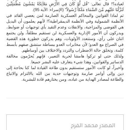
لعباده؟! قال تعالى: "قُل لَّوْ كَانَ فِي الأَرْضِ مَلآئِكَةٌ يَمْشُونَ مُطْمَئِنِّينَ
لَنَزَّلْنَا عَلَيْهِم مِّنَ السَّمَاءِ مَلَكاً رَّسُولاً" (الإسراء: الآية 95).
ثم لماذا القوانين والمحاكم العسكرية الصارمة لمن يعصي القائد في
الأنظمة الشمولية وفي الأنظمة الديمقراطية؟! لأنهم يعلمون أن البديل
هي الفوضى والمزاجية، والانفلات وعدم التقيد بأي توجيهات أو ضوابط،
ويدركون أن الأمور الإدارية والعسكرية لن تستقيم مطلقاً، ولن يجتمع
اثنان على رأي، وستتعدد الأولويات، وهم يدركون خطورة هذه القضية
في الصراع مع العدو؛ لأن مخابرات العدو ببساطة ستشق صفهم بأبسط
كلمة، وتخلق حالة الاضطراب والتردد والاختلاف بين أوساطهم.
ولذلك حتى لو تركوا هامشا لحرية التعبير، فإنهم يُحرّمون مخالفة
الدساتير والقوانين، وهذا شيء يتعارف عليه البشر جميعا.
وأخيراً، لو كانت الأمور ستستقيم بدون طاعة القيادة لما كنا بحاجة إلى
دين وإلى أوامر صارمة وتوجيهات حدية من الله بالالتزام والاتباع
والطاعة لمصادر الهداية من عباده، ومن يختارهم قادة للبشرية.
المصدر
محمد الفرح