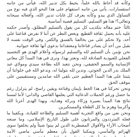
وكأنه قد أحاط بالله علماً، يحيط بكل تدبير الله، فيأتي من جانبه
استفسارات، يأتي من جانبه استفهام على هذا النحو الذي فيه نوع من
التساؤل الذي يبدو وكأنه يعرف كل غايات تدبير الله، وأفعاله سبحانه
وتعالى؟! هذا هو التسليم، التسليم قضية أساسية.
ثالثاً: ختم مقاله بتكذيب كل من يقول بالتسليم المطلق، وأصدر حكمه
عليه بأنه يحمل ثقافة القطيع. وبغض النظر عن أننا لا نفرض قناعتنا على
أحد، ولا نحكم على من يخالفنا بالفسق والكفر، وفي الوقت نفسه لا
نقبل من أحد أن يصادر قناعاتنا ومعتقداتنا بدعوى أنها ثقافة حيوانية.
نحن نؤمن بأن التسليم لله والتسليم لرسوله وأعلام الهدى هو التجسيد
الفعلي للعبودية الصادقة لله، ونعتز بهذا، ونرى في هذا المبدأ كل معاني
الإنسانية والسمو الحقيقي، ونحن نتعبد الله بطاعة سيدي ومولاي عبد
الملك بدر الدين الحوثي، وندين لله بتولينا له، وندعو الله في خلواتنا أن
يثبتنا على هذا المبدأ العظيم حتى نلقى الله صامدين ومستقيمين على
موقف الحق.
ونحن تحركنا في هذا الخط بإيمان وقناعة ويقين راسخ، لم يتزلزل رغم
ما حصل ورغم الحملات الدعائية التي يعلمها القاصي والداني؛ لأننا لمسنا
نتائج هذا المبدأ بصيرة وزكاء وبركة وهداية، وبهذا الهدى أعزنا الله
وأكرمنا وهزم بنا كل الطغاة والمستكبرين.
ونحن نعي من واقع التجربة أهمية التسليم والطاعة للقيادة، ويكفينا ما
فعله المترددون والمرتابون على طول التاريخ الإسلامي، وما صنعه
أصحاب الآراء والأقوال المضطربة الذين لم يبنوا شيئاً ولم يخلفوا سوى
الهزائم والمآسي، ويمكننا القول بأن معظم مآسي ماضي الأمة