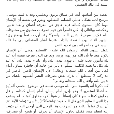
استند في ذلك التفسير.
القصة من أساسها أتت في سياق تربوي وتعليمي وهداية لنبيه موسى،
ليرسخ لديه بشكل عملي التسليم المطلق، ويقرر في نفسه أن الإنسان
مهما كان مستوى كماله فإنه عاجز عن معرفة أعماق وأبعاد تدبيره
وحكمته، وبالتالي إذا كان قاصراً عن فهم تصرفات مخلوق من مخلوقات
الله فكيف سيحيط بتدبير الله الواسع؟! وقد أوردت نصاً يوضح رؤية
الشهيد القائد لهذه القصة، بالذات عندما أشار الصنعاني إلى ما قاله
السيد في محاضراته دون تحديد النص.
يقول الشهيد القائد (رضوان الله عليه): "التسليم بمعنى: أن الإنسان
يكون معترفاً بأن الله هو إلهه، وربه، ويعرف الله، يعرف نفسه أنه عبد
لله مأمور، يجب عليه أن يهتدي بهدى الله، وأن يلتزم بهدى الله، أنه عبد
لله بكل ما تعنيه الكلمة، يسلِّم، لا يأتي من جانبه أي خاطرة تساؤل أمام
فعل من أفعال الله سبحانه وتعالى؛ لأن الإنسان قاصر، قاصر في
مداركه، لا يستطيع أن يدرك بعض تصرفات البشر أنفسهم، ناهيك عن
تدبير الله، وأفعال الله سبحانه وتعالى".
كما ذكرنا أنه بالنسبة لنبي الله موسى نفسه في موضوع الخضر، ألم يُبدِ
له أفعالا استغربها؟! وهو -إذن- أمام إنسان، أمام إنسان كمثله، أو قل
مخلوق كمثله، سواء كان إنساناً أم شيئاً آخر، مخلوق كمثله، لم يستطع
هذا النبي العظيم الذي قال الله فيه: "وَاصْطَنَعْتُكَ لِنَفْسِي" (طه: الآية 41)
أن يدرك تماماً الغاية من تصرفات هذا الرجل الذي أوحي إليه أن يذهب
إليه ليتعلم منه، فكيف يحاول الإنسان أن يعرف، أو يقطع، أو يتصرف،