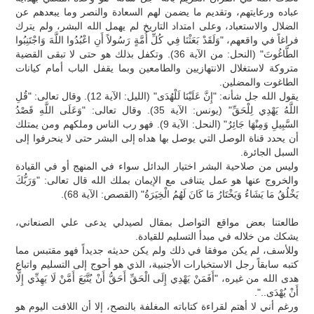
عباده ورعايتهم، وتقديم ما يضمن لهم السعادة والنصر وما يبعدهم عن
الضلال والاستعباد، وعلى امتداد التاريخ لم يهمل الله البشر، ولم يترك
فراغاً في واقعهم، "وَلَقَدْ بَعَثْنَا فِي كُلِّ أُمَّةٍ رَسُولاً أَنِ اعْبُدُوا اللَّهَ وَاجْتَنِبُوا
الطَّاغُوتَ" (النحل: من الآية 36). وتكفل بذلك هو حتى لا تبقى القضية
متروكة لاستغلال الانتهازيين والطامعين وبما يقفل الباب أمام كيانات
الطاغوت والمضلين.
يقول الله جل شأنه: "إِنَّ عَلَيْنَا لَلْهُدَى" (الليل: الآية 12). وقال تعالى: "قُلِ
اللَّهُ يَهْدِي لِلْحَقِّ" (يونس: الآية 35). وقال تعالى: "وَعَلَى اللَّهِ قَصْدُ
السَّبِيلِ وَمِنْهَا جَائِرٌ" (النحل: الآية 9). فهو رب الناس وملكهم ومن يمتلك
أن يحدد قناة الوصل التي يوصل بها هداه إلى البشر حتى لا ينحرفوا إلى
السبل الجائرة.
وليس من صلاحية البشر اختيار البدائل سواء في المنهج أو في القيادة
والخروج عنها هو عمل يتنافى مع الإيمان بملك الله قال تعالى: "وَرَبُّكَ
يَخْلُقُ مَا يَشَاءُ وَيَخْتَارُ مَا كَانَ لَهُمُ الْخِيَرَةُ" (القصص: الآية 68).
طالعتنا بعض مواقع التواصل بمقال لصيدلي يدعى علي الصنعاني،
يشكك من خلاله في مبدأ التسليم للقيادة.
وللأسف، لم يكن موفقا في ذلك ولم يكن حديثه جديداً فهو مقتبس مما
كتبه سابقاً رجل الاستخبارات الأجنبية، الذي هو أحوج إلى التسليم واتباع
هدى الله من غيره، "أَفَمَنْ يَهْدِي إِلَى الْحَقِّ أَحَقُّ أَنْ يُتَّبَعَ أَمَّنْ لَا يَهِدِّي إِلَّا
أَنْ يُهْدَى..".
ورغم أني لا أهتم لقراءة كتاباته المغلفة بالنصح، إلا أن اللافت اليوم هو