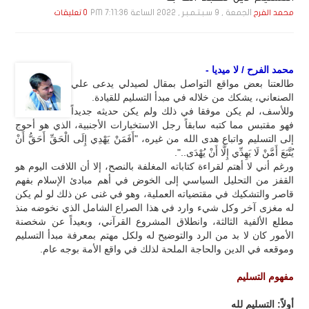
الجمعة , 9 سـبـتـمـبـر , 2022 الساعة 7:11:36 PM
محمد الفرح
0 تعليقات
محمد الفرح / لا ميديا -
طالعتنا بعض مواقع التواصل بمقال لصيدلي يدعى علي
الصنعاني، يشكك من خلاله في مبدأ التسليم للقيادة.
وللأسف، لم يكن موفقا في ذلك ولم يكن حديثه جديداً
فهو مقتبس مما كتبه سابقاً رجل الاستخبارات الأجنبية، الذي هو أحوج
إلى التسليم واتباع هدى الله من غيره، "أَفَمَنْ يَهْدِي إِلَى الْحَقِّ أَحَقُّ أَنْ
يُتَّبَعَ أَمَّنْ لَا يَهِدِّي إِلَّا أَنْ يُهْدَى..".
ورغم أني لا أهتم لقراءة كتاباته المغلفة بالنصح، إلا أن اللافت اليوم هو
القفز من التحليل السياسي إلى الخوض في أهم مبادئ الإسلام بفهم
قاصر والتشكيك في مقتضياته العملية، وهو في غنى عن ذلك لو لم يكن
له مغزى آخر وكل شيء وارد في هذا الصراع الشامل الذي نخوضه منذ
مطلع الألفية الثالثة، وانطلاق المشروع القرآني، وبعيداً عن شخصنة
الأمور كان لا بد من الرد والتوضيح له ولكل مهتم بمعرفة مبدأ التسليم
وموقعه في الدين والحاجة الملحة لذلك في واقع الأمة بوجه عام.
مفهوم التسليم
أولاً: التسليم لله