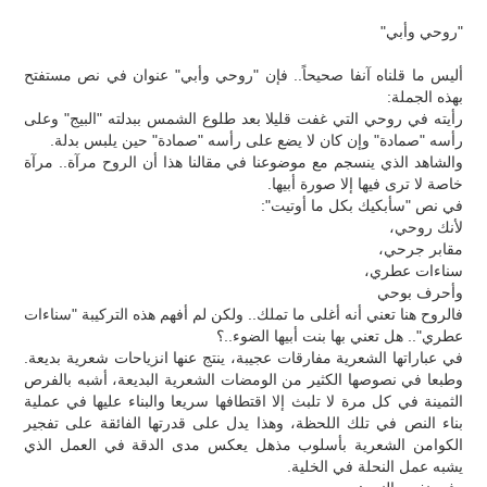
"روحي وأبي"
أليس ما قلناه آنفا صحيحاً.. فإن "روحي وأبي" عنوان في نص مستفتح
بهذه الجملة:
رأيته في روحي التي غفت قليلا بعد طلوع الشمس ببدلته "البيج" وعلى
رأسه "صمادة" وإن كان لا يضع على رأسه "صمادة" حين يلبس بدلة.
والشاهد الذي ينسجم مع موضوعنا في مقالنا هذا أن الروح مرآة.. مرآة
خاصة لا ترى فيها إلا صورة أبيها.
في نص "سأبكيك بكل ما أوتيت":
لأنك روحي،
مقابر جرحي،
سناءات عطري،
وأحرف بوحي
فالروح هنا تعني أنه أغلى ما تملك.. ولكن لم أفهم هذه التركيبة "سناءات
عطري".. هل تعني بها بنت أبيها الضوء..؟
في عباراتها الشعرية مفارقات عجيبة، ينتج عنها انزياحات شعرية بديعة.
وطبعا في نصوصها الكثير من الومضات الشعرية البديعة، أشبه بالفرص
الثمينة في كل مرة لا تلبث إلا اقتطافها سريعا والبناء عليها في عملية
بناء النص في تلك اللحظة، وهذا يدل على قدرتها الفائقة على تفجير
الكوامن الشعرية بأسلوب مذهل يعكس مدى الدقة في العمل الذي
يشبه عمل النحلة في الخلية.