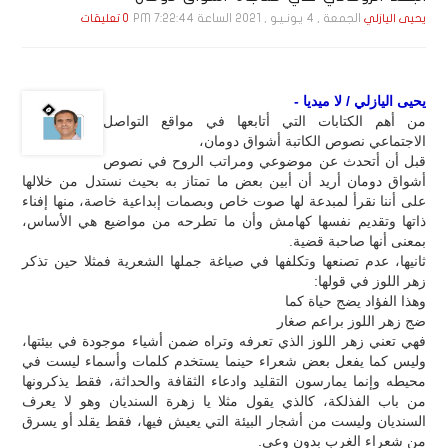
الجمعة , 4 يـونـيـو , 2021 الساعة 7:22:44 PM
يحيى اليازلي
0 تعليقات
يحيى اليازلي / لا ميديا -
من أهم الكتابات التي أتابعها في مواقع التواصل
الاجتماعي نصوص الكاتبة أشواق دومان،
قبل أن أتحدث عن موضوعي ومراتب الروح في نصوص
أشواق دومان أريد أن أبين بعض ما تمتاز به بحيث نستدل من خلالها
على أننا نقرأ لمبدعة لها صوت خاص وبصمات إبداعية خاصة، منها إفناء
ذاتها وتقديم نفسها كهامش وأن ما تطرحه من مواضيع هي الأساس،
بمعنى أنها صاحبة قضية.
ثانيها، عدم تصنعها وتكلفها في صياغة جملها الشعرية فمثلا حين تذكر
زهر اللوز في قولها:
وهذا الفؤاد يضج حياة كما
ضج زهر اللوز براعم صغار
فهي تعني زهر اللوز الذي تعرفه وتراه ضمن أشياء موجودة في بيئتها،
وليس كما يفعل بعض شعراء حينما يستخدم كلمات وأسماء ليست في
محيطه وإنما يمارسون التقليد وادعاء الثقافة والحداثة، فقط يذكرونها
من باب الفذلكة، كالذي يقول مثلا يا زهرة السنديان وهو لا يعرف
السنديان وليست من أشجار البيئة التي يعيش فيها، فقط يقلد أو يسرق
من شعراء الغرب بدون وعي.