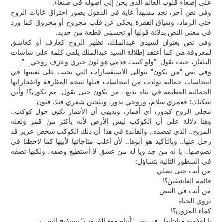
على إصغاء قلوب العالم الذي يحن إلى أصوله في صنعاء.
وفي نص آخر، نجد مشهداً غاية في الذهول يصور احتراق غابات الروح
حتى الرماد، وسياق الفقرة يحكي عن قلب مجروح أو محروق كما ورد
في معنى النص بدلالة قولها أو تحسبني قطعة من حديد.
وفي نص بعنوان لسيدي عبدالملك، تظهر الروح كعازف أو كعاشق
لمعزوفة هي كما أعتقد إطلالة السيد عبدالملك يلقي كلمة على شاشات
التلفاز، حيث تقول: "ولو كتبت فدمي هو لون حبري وعزف روحي...".
وفي نص "من تكون" تتوالى الاستفسارات التي تجيب على نفسها في
انبجاسات جمالية تولدت من انبجاسات قبلها نتيجة المفارقة وانفجاراتها
الجمالية العظيمة في تناه بديع.. من تكون حتى تقول: مم تكون؟! وأين
سكناك؛ فعمري سلام، وروحي بدور، وتلحين شعري فيك فنون.
تتجلى الروح كبدور، أي أقمار، وبديهي أن الأقمار تكون حول كوكب..
وهنا دلالة على أن الكوكب ليس الأرض لأنه بأكثر من قمر ولعله
المريخ.. الذي تقصده.. والفائدة في هذا أن ذلك الكوكب شخص عزيز قد
رحل عنها.. وبالتأكيد هو أبوها.. لأن أغلب مناجاتها لأبيها كما لاحظنا في
نصوصها.. يا له من جد ويا له من عشق لا أستطيع وصفه، ولكنها تصفه
في السطور التالية بتساؤل:
من أنت حتى تعتلي
قائمة العاشقين؟!
من أنت في النبض
تروي الحياة
كماء المزون؟!
يا لعذوبة مناجاتها.. في نص "أبتاه ومع الغروب" تستفتح النص بـ: