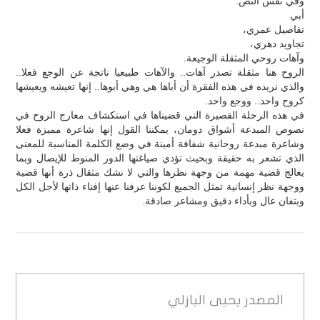
وفي نفس النص:
أبي
تفاصيل عمري،
تجاويد دهري،
وآهات روحي المثقلة الوجيعة.
الروح هنا مثقلة تصدر آهات.. والآهات طبيعيا ناتجة عن الوجع فعلا..
والذي نريده في هذه الفقرة أن أباها هي وهي أبوها.. إنها تعيشه ويعيشها
كروح واحد.. ووجع واحد.
في هذه الرحلة القصيرة التي قضيناها في استكشاف معارج الروح في
نصوص المبدعة أشواق دومان، يمكننا القول إنها شاعرة مميزة فعلا
وشاعرة مبدعة روحانية شفافة أمينة في وضع الكلمة المناسبة للمعنى
الذي تشعر به حقيقة وبحيث تؤدي صياغتها الدور المنوط للإيصال وبما
يعالج قضية مهمة من وجهة نظرها والتي لا نشك مثقال ذرة أنها قضية
ووجهة نظر إنسانية تمثل الجميع لكوننا عرفنا عنها إفناء ذاتها لأجل الكل
وبتفان عال وبأداء دقيق ومشاعر صادقة.
المصدر
يحيى اليازلي