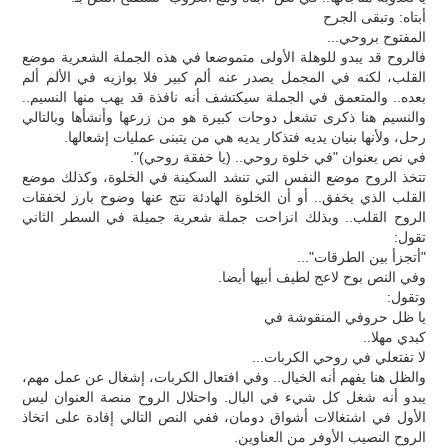
أبتاه: وتبقى الجرح
المفتوح بروحي...
فالروح قد يبدو للوهلة الأولى متموضعا في هذه الجملة الشعرية موضع
القلب، لكنه في المجمل يصدر عنه ألم كبير فلا يوازيه في الألم ألم
بعده.. والمتعمق في الجملة سيكتشف أنه نافذة قد يهب منها النسيم..
والنسيم هنا ذكرى تشعل دوحات كبيرة هو من زرعها وأنشأها وبالتالي
رحل، ولأنها بنيان يديه فتذكار يديه هي من يتبنى عمليات إشعالها.
في نص بعنوان "في خلوة روحي.. (يا خفقة روحي)".
تتخذ الروح موضع النفس التي تنشد السكينة في الخلوة، وكذلك موضع
القلب الذي يخفق.. أو أن الخلوة الهادئة نتج عنها وضوح بارز لخفقات
الروح القلب.. وبذلك انزاحت جملة شعرية جميلة في السطر الثاني
تقول:
"أتجزأ بين الطرقات"...
وفي النص بوح لاعج لطيف أبيها أيضا.
وتقول:
يا ظل حروفي المنقوشة في
كبدي مهلا..
لا تفتعلي في روحي الكربات...
والظل هنا يفهم أنه الخيال.. وفي افتعال الكربات، إشغال عن عمل مهم،
يبدو أنه شغل كل شيء في البال. واحتلال الروح منصة العنوان ليس
الأول في اشتغالات أشواق دومان، ففي النص التالي إفادة على اتخاذ
الروح النصيب الأوفر من العناوين.