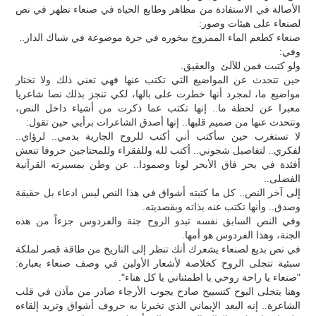
الأصالة في الاستفادة من مظاهر وطابع الحياة في صنعاء تظهر في نص
لصنعاء على هيئات وصور:
صنعاء كطعم الماء الممزوج ببخوره في جرة موضوعة في شباك الدار..
وفي:
ولو كتبت فمن للآلئ والعقيق.
حين تتحدث عن المواضيع التي تكتب عنها فهي تعني ذلك ولا تختار
مواضيع ما، لمجرد أنها خطرت على بالها، لكي تنجز بذلك نصا شاعريا
معبرا عن لحظة ما.. إنها تكتب عما ذكرت من أشياء داخل النص،
وتتحدث عنها من صميم قلبها.. إنها أصدق الشاعرات برأيي حين تقول:
لا تستغرب حين سأكتب أني أكتب للروح الجارية بدمي.. لرؤاي..
لفكري.. لتفاصيل شجوني.. أكتب لله وللفقراء وللمحتاجين حروفا تنعش
أفئدة في بحر فاق الأبحر لونا وصمودا.. عن وطن بمسيرته القرآنية
الفضلى..
إلى آخر النص.. كل ما كتبته أشواق في هذا النص ليس ادعاء بل حقيقة
وصدق.. وأنها تكتب عنه بذاته وبقصديته.
وفي النص السابق نفسه تبدو الروح جنة والفردوس جزءاً من هذه
الجنة، وهذا الفردوس هو أمها.
في نص بديع لصنعاء يشعرك أنك تنظر إلى التاريخ من طاقة قصر لملكة
سبئية تتجلى الروح كخلاصة لأشعار الأولين في وصف صنعاء بعبارة:
"صنعاء يا راحة روحي يا اطمئناني يا كل هناء".
وهنا يتجلى البوح كتسبيح صادح يجوب الأرجاء صادر من مآذن في قلب
الشاعرة.. إنه البعد الإيماني الذي تخبرنا به حروف أشواق وتريد إلقاءه