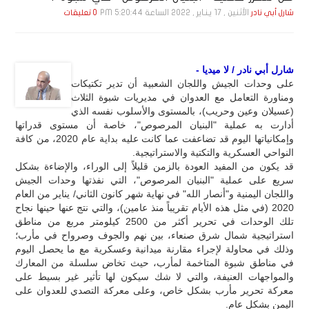
الأثنين , 17 يـنـاير , 2022 الساعة 5:20:44 PM
شارل أبي نادر
0 تعليقات
شارل أبي نادر / لا ميديا -
على وحدات الجيش واللجان الشعبية أن تدير تكتيكات
ومناورة التعامل مع العدوان في مديريات شبوة الثلاث
(عسيلان وعين وحريب)، بالمستوى والأسلوب نفسه الذي
أدارت به عملية "البنيان المرصوص"، خاصة أن مستوى قدراتها
وإمكانياتها اليوم قد تضاعفت عما كانت عليه بداية عام 2020، من كافة
النواحي العسكرية والتكتية والاستراتيجية.
قد يكون من المفيد العودة بالزمن قليلاً إلى الوراء، والإضاءة بشكل
سريع على عملية "البنيان المرصوص"، التي نفذتها وحدات الجيش
واللجان اليمنية و"أنصار الله" في نهاية شهر كانون الثاني/ يناير من العام
2020 (في مثل هذه الأيام تقريباً منذ عامين)، والتي نتج عنها حينها نجاح
تلك الوحدات في تحرير أكثر من 2500 كيلومتر مربع من مناطق
استراتيجية شمال شرق صنعاء، بين نهم والجوف وصرواح في مأرب؛
وذلك في محاولة لإجراء مقارنة ميدانية وعسكرية مع ما يحصل اليوم
في مناطق شبوة المتاخمة لمأرب، حيث تخاض سلسلة من المعارك
والمواجهات العنيفة، والتي لا شك سيكون لها تأثير غير بسيط على
معركة تحرير مأرب بشكل خاص، وعلى معركة التصدي للعدوان على
اليمن بشكل عام.