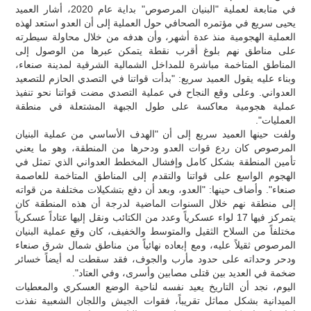
في متابعة لعملية "البنيان المرصوص" بداية عام 2020، أشار العميد
يحيى سريع في مؤتمره الصحافي حول العملية إلى أن العدو استعد لهذه
العملية الهجومية منذ عدة أشهر، وأن هدفه من خلال محاولة سيطرته
على مناطق نهم بلوغ أقرب نقطة يتمكن عبرها من الوصول إلى
المناطق المتاخمة مباشرة للمداخل الشمالية الشرقية لمدينة صنعاء،
وبناء عليه يقول العميد سريع: "بدأت قواتنا في التصدي الحازم للتصعيد
العدواني. وعلى وقع النجاح في عملية التصدي مضت قواتنا نحو تنفيذ
عملية هجومية معاكسة على طول الجبهة المشتعلة في منطقة
العمليات".
ولفت حينها العميد سريع إلى أن "الهدف الأساسي من عملية البنيان
المرصوص كان ردع قوات العدو ودحرها من المنطقة، وهو ما يعني
تأمين المنطقة بشكل كامل وإفشال المخطط العدواني الذي تمثل في
الهجوم الواسع على قواتنا والتقدم إلى المناطق المتاخمة للعاصمة
صنعاء". وأضاف حينها: "العدو، وبعد أن دفع بتشكيلات مختلفة من قواته
إلى منطقة نهم خلال السنوات الماضية لدرجة أن هذه المنطقة كان
يتمركز فيها 17 لواء عسكرياً وعدد من الكتائب ونقل إليها عتاداً عسكرياً
مختلفاً من السلاح الثقيل والمتوسط والخفيف، كان وقع عملية البنيان
المرصوص ثقيلاً عليه، ومع إبعاده نهائياً من مناطق شمال شرق صنعاء
ودحر وحداته على حدود مأرب والجوف، فقد سقطت له أيضاً خسائر
ضخمة في العديد بين قتلى مصابين وأسرى، وفي العتاد".
اليوم، نجد أن التاريخ يعيد نفسه لناحية الوضع العسكري والمعطيات
الميدانية بشكل مماثل تقريباً، فقوات الجيش واللجان الشعبية نفذت