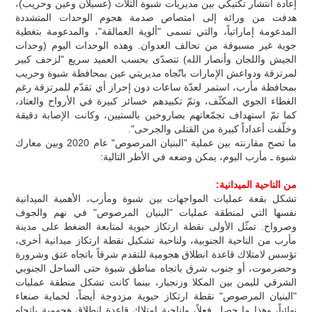
إعادة انتشار تكتيكي بين مديريات شبوة الثلاث (عسيلان وعين وحريب)،
هدفت من ورائه إلى امتصاص صدمة هجوم الوحدات المتشددة
المدعومة إماراتياً، والتي تسمى "ألوية العمالقة"، والمدعومة بتغطية
جوية غير مسبوقة من تحالف العدوان. وهذه الوحدات اليوم (وحدات
الجيش واللجان وأنصار الله) تتصدّى بحسب العميد سريع "لزحف كبير
لمرتزقة ودواعش الإمارات باتّجاه مديريتي عين بمحافظة شبوة وحريب
بمحافظة مأرب، استمر لعدّة ساعات دون إحراز أي تقدّم للمرتزقة رغم
الغطاء الجوي المكثّف، وتمّ تكبيدهم خسائر كبيرة في الأرواح والعتاد،
كما تمّ استهداف تجمّعاتهم بصاروخين بالستيين، وكانت الإصابة دقيقة
وخلّفت أعداداً كبيرة من القتلى والجرحى".
ما تصح مقارنته بين عملية "البنيان المرصوص" عام 2020 وبين معارك
شبوة ـ مأرب اليوم، يمكن وضعه في الأطر التالية:
من الناحية الميدانية:
تشكل بقعة عمليات المواجهات بين شبوة ومأرب، الأهمية الميدانية
نفسها التي لمنطقة عمليات "البنيان المرصوص" في نهم والجوف
وصرواح. تمثّل الأولى نقطة ارتكاز حيوية لمتابعة الضغط على مدينة
مأرب من الناحية الجنوبية، ولناحية تشكيل نقطة ارتكاز ميدانية أخرى،
تؤسس لامتلاك قاعدة انطلاق هجومية للتقدم شرقاً باتجاه عتق وشرورة
وحضرموت، أو جنوب شرق باتجاه مناطق شبوة حتى الساحل الجنوبي
الشرقي لليمن بين المكلا وزنجبار، بينما كانت تشكل منطقة عمليات
"البنيان المرصوص" نقطة ارتكاز حيوية مزدوجة أيضاً، لحماية صنعاء
نهائياً، وهذا ما حصل فعلاً، ولناحية امتلاك قاعدة انطلاق هجومية باتجاه