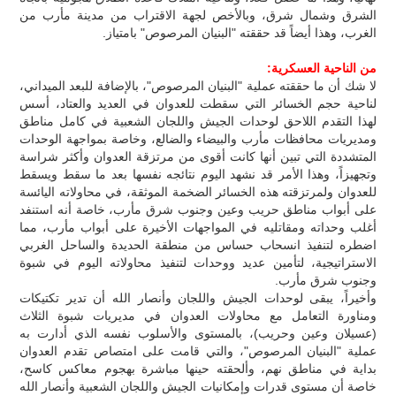
الشرق وشمال شرق، وبالأخص لجهة الاقتراب من مدينة مأرب من
الغرب، وهذا أيضاً قد حققته "البنيان المرصوص" بامتياز.
من الناحية العسكرية:
لا شك أن ما حققته عملية "البنيان المرصوص"، بالإضافة للبعد الميداني،
لناحية حجم الخسائر التي سقطت للعدوان في العديد والعتاد، أسس
لهذا التقدم اللاحق لوحدات الجيش واللجان الشعبية في كامل مناطق
ومديريات محافظات مأرب والبيضاء والضالع، وخاصة بمواجهة الوحدات
المتشددة التي تبين أنها كانت أقوى من مرتزقة العدوان وأكثر شراسة
وتجهيزاً، وهذا الأمر قد نشهد اليوم نتائجه نفسها بعد ما سقط ويسقط
للعدوان ولمرتزقته هذه الخسائر الضخمة الموثقة، في محاولاته اليائسة
على أبواب مناطق حريب وعين وجنوب شرق مأرب، خاصة أنه استنفد
أغلب وحداته ومقاتليه في المواجهات الأخيرة على أبواب مأرب، مما
اضطره لتنفيذ انسحاب حساس من منطقة الحديدة والساحل الغربي
الاستراتيجية، لتأمين عديد ووحدات لتنفيذ محاولاته اليوم في شبوة
وجنوب شرق مأرب.
وأخيراً، يبقى لوحدات الجيش واللجان وأنصار الله أن تدير تكتيكات
ومناورة التعامل مع محاولات العدوان في مديريات شبوة الثلاث
(عسيلان وعين وحريب)، بالمستوى والأسلوب نفسه الذي أدارت به
عملية "البنيان المرصوص"، والتي قامت على امتصاص تقدم العدوان
بداية في مناطق نهم، وألحقته حينها مباشرة بهجوم معاكس كاسح،
خاصة أن مستوى قدرات وإمكانيات الجيش واللجان الشعبية وأنصار الله