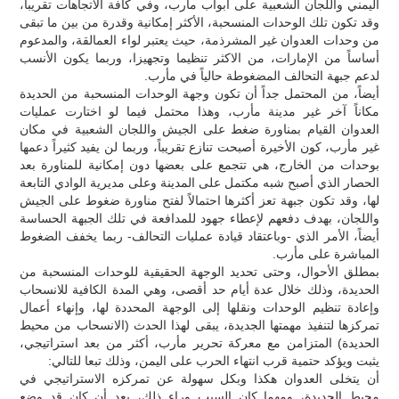
اليمني واللجان الشعبية على أبواب مأرب، وفي كافة الاتجاهات تقريباً،
وقد تكون تلك الوحدات المنسحبة، الأكثر إمكانية وقدرة من بين ما تبقى
من وحدات العدوان غير المشرذمة، حيث يعتبر لواء العمالقة، والمدعوم
أساساً من الإمارات، من الاكثر تنظيما وتجهيزا، وربما يكون الأنسب
لدعم جبهة التحالف المضغوطة حالياً في مأرب.
أيضاً، من المحتمل جداً أن تكون وجهة الوحدات المنسحبة من الحديدة
مكاناً آخر غير مدينة مأرب، وهذا محتمل فيما لو اختارت عمليات
العدوان القيام بمناورة ضغط على الجيش واللجان الشعبية في مكان
غير مأرب، كون الأخيرة أصبحت تنازع تقريباً، وربما لن يفيد كثيراً دعمها
بوحدات من الخارج، هي تتجمع على بعضها دون إمكانية للمناورة بعد
الحصار الذي أصبح شبه مكتمل على المدينة وعلى مديرية الوادي التابعة
لها، وقد تكون جبهة تعز أكثرها احتمالاً لفتح مناورة ضغوط على الجيش
واللجان، بهدف دفعهم لإعطاء جهود للمدافعة في تلك الجبهة الحساسة
أيضاً، الأمر الذي -وباعتقاد قيادة عمليات التحالف- ربما يخفف الضغوط
المباشرة على مأرب.
بمطلق الأحوال، وحتى تحديد الوجهة الحقيقية للوحدات المنسحبة من
الحديدة، وذلك خلال عدة أيام حد أقصى، وهي المدة الكافية للانسحاب
وإعادة تنظيم الوحدات ونقلها إلى الوجهة المحددة لها، وإنهاء أعمال
تمركزها لتنفيذ مهمتها الجديدة، يبقى لهذا الحدث (الانسحاب من محيط
الحديدة) المتزامن مع معركة تحرير مأرب، أكثر من بعد استراتيجي،
يثبت ويؤكد حتمية قرب انتهاء الحرب على اليمن، وذلك تبعا للتالي:
أن يتخلى العدوان هكذا وبكل سهولة عن تمركزه الاستراتيجي في
محيط الحديدة، ومهما كان السبب وراء ذلك، بعد أن كان قد وضع