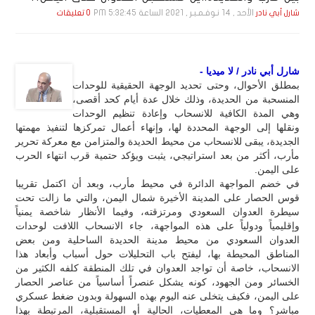
الأحد , 14 نـوفـمـبـر , 2021 الساعة 5:32:45 PM
شارل أبي نادر
0 تعليقات
شارل أبي نادر / لا ميديا -
بمطلق الأحوال، وحتى تحديد الوجهة الحقيقية للوحدات
المنسحبة من الحديدة، وذلك خلال عدة أيام كحد أقصى،
وهي المدة الكافية للانسحاب وإعادة تنظيم الوحدات
ونقلها إلى الوجهة المحددة لها، وإنهاء أعمال تمركزها لتنفيذ مهمتها
الجديدة، يبقى للانسحاب من محيط الحديدة والمتزامن مع معركة تحرير
مأرب، أكثر من بعد استراتيجي، يثبت ويؤكد حتمية قرب انتهاء الحرب
على اليمن.
في خضم المواجهة الدائرة في محيط مأرب، وبعد أن اكتمل تقريبا
قوس الحصار على المدينة الأخيرة شمال اليمن، والتي ما زالت تحت
سيطرة العدوان السعودي ومرتزقته، وفيما الأنظار شاخصة يمنياً
وإقليمياً ودولياً على هذه المواجهة، جاء الانسحاب اللافت لوحدات
العدوان السعودي من محيط مدينة الحديدة الساحلية ومن بعض
المناطق المحيطة بها، ليفتح باب التحليلات حول أسباب وأبعاد هذا
الانسحاب، خاصة أن تواجد العدوان في تلك المنطقة كلفه الكثير من
الخسائر ومن الجهود، كونه يشكل عنصراً أساسياً من عناصر الحصار
على اليمن، فكيف يتخلى عنه اليوم بهذه السهولة وبدون ضغط عسكري
مباشر؟ وما هي المعطيات، الحالية أو المستقبلية، المرتبطة بهذا