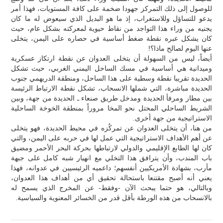
للوصول إلى ذلك التمركز جهودا ضخمة على كافة المستويات، فهذا أمر
يدعو للتساؤل وللاستغراب، إذ ما هو البديل الذي سيعوض له ما كان
يجنيه من وراء هذا التواجد من نقاط حيوية لمعركته بشكل عام، حيث
كان يشكل عبره نقطة ضغط أساسية في حصاره على اليمن، يتخلى
عنها اليوم لصالح ماذا؟!
أيضاً، ليس من السهولة أن يتخلى العدوان عن نقطة ارتكاز عسكرية
وميدانية هي أساسية في مسك الساحل اليمني الغربي، حيث تشكل
الحديدة تقريبا نقطة وسطية على هذا الساحل، ومنطقة الدريهمي جنوب
الحديدة مباشرة، التي شملها الانسحاب، تشكل نقطة الارتباط الرئيسة
بين مطار ومرفأ الحديدة ومدخل طريق صنعاء ـ الحديدة من جهة، وبين
الشريط الساحلي المحتل نحو المخا مروراً بمنطقة الخوخة الساحلية
الاستراتيجية من جهة أخرى.
من هنا، أن يتخلى العدوان عن تمركُزه في محيط الحديدة، فهو يتخلى
عن أهم الأهداف الاستراتيجية التي عمل لها في حربه على اليمن، والتي
كان لها الطابع الإقليمي والدولي لارتباطها بحركة البحر الأحمر ومضيق
باب المندب، وأن يترافق هذا التخلي مع انهيار شبه كامل على جبهة
مأرب، بشهادة الأمريكيين أنفسهم؛ داعميه الرئيسيين في عدوانه، فهذا
يعني أنه أصبح مقتنعا باستحالة تحقيق أي من أهداف هذا العدوان،
وبالتالي، هو حتما يبحث الآن -وفقط- عن المخرج الذي يسمح له
بالانسحاب من هذه الورطة بأقل قدر من الخسائر المعنوية والسياسية.