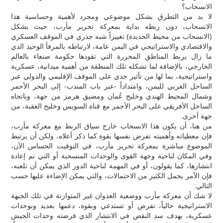
الانسحاب؟
لا بد من التطرق بشكل موضوعي ومجرد لأهمية وحساسية هذا
الانسحاب، دون ربطه بداية بمعركة تحرير مأرب، حيث يشكل
(الانسحاب من محيط الحديدة) تغييراً شبه جذري في الموقف العسكري
والاقتصادي والاستراتيجي في اليمن عامة، لارتباطه بالمرفأ الوحيد الذي
ما زال يربط المناطق المحررة التي تقودها حكومة صنعاء بالعالم
الخارجي، بالإضافة لما تشكله تلك المنطقة من أهمية ميدانية، عسكرية
واستراتيجية، بما لها من تأثير جدي على الموقف الإقليمي والدولي عبر
الساحل الغربي لليمن، وامتداداً -عبر باب المندب- إلى البحر الأحمر
وشمال المحيط الهندي وخليج عُمان ومضيق هرمز من جهة، وباتجاه
الساحل الأفريقي على البحر الأحمر مع قناة السويس وخليح العقبة، من
جهة أخرى.
من هنا، أن يكون هذا الانسحاب خارج سياق الربط مع معركة مأرب،
فإن معطياته وأهميته تفرض نفسها بقوة كما ذكر أعلاه، ولكن أن يرتبط
الموضوع مباشرة بمعركة تحرير مأرب، في التوقيت الحساس الآن،
وفي المكان لناحية وجهة القوى والوحدات المنسحبة أو التي تم إعادة
انتشارها، كما يقولون، أو في المهمة لناحية الدور الذي يمكن أن تلعبه،
فإن الأمر يحمل الكثير من الاحتمالات، والتي يمكن الإضاءة عليها حسب
التالي:
لا شك أن معركة مأرب ووضعية العدوان غير المتوازنة في تلك الجبهة
الاستراتيجية حالياً، تفرض أو تستدعي وبقوة، دعمها بعديد وبوحدات
عسكرية، بهدف سد النقص في الانتشار الذي فرضته وحدات الجيش