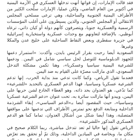
فقد قالت الإمارات، إن قواتها أنهت تدخلها العسكري في الأزمة اليمنية
في أكتوبر من العام الماضي، ولكن عمليا، الإمارات سلَّحت الكثير من
الأطراف اليمنية الجنوبية والساحلية، وهي ترعى مسلحي المجلس
الانتقالي أو المجلس الجنوبي، والذين يسيطرون على أغلب المؤسسات
الرسمية والعسكرية جنوبا، ويتصرفون كأنهم دولة أو كيان ذاتي، ترعاه
أبوظبي، بالإضافة لتعاونهم مع وحدات عسكرية واستخبارية إسرائيلية
في جزيرة سقطرى وبعض النقاط الساحلية على خليج عدن والمكلا
وغيرها.
السعودية أيضا رحبت بقرار الرئيس بايدن، وأكدت: «استمرار دعمها
للجهود الدبلوماسية للتوصل لحل سياسي شامل في اليمن.. ودعمها
للشرعية اليمنية سياسيا وعسكريا»، وهنا تكمن مشكلة التدخل
السعودي، الذي مازالت مصرّة على القيام به ضد اليمن.
فعندما تقول الرياض، وكما كانت تدعي منذ بداية الحرب، إنها تدعم
الشرعية عسكريا وسياسيا، فهذا الدعم العسكري بالتحديد «للشرعية»
كما تدّعي، هو العدوان بحد ذاته، وهو الغطاء الخادع لشن حربها على
اليمن، ويبدو أنها مازالت سائرة به، تحت عنوان «دعم الشرعية عسكريا
وسياسيا»، حيث المقصود أيضا بـ«الدعم السياسي»، إبقاء الشرذمة
الداخلية ومتابعة الدفع نحو تمترس الأطراف التي تدعمها على مواقفها
المتصلبة، وهذا أيضا شكل من أشكال العدوان، تماما كما هو الدعم
العسكري المذكور «للشرعية».
الرياض تقول إنها حاليا لم تعد تتدخل مباشرة، ربما الكلام صحيح في
مكان ما، وبخاصة في الميادين الداخلية، وذلك تمّ أو تحقق بعد تعرّض
وحداتها للهزيمة والانكسار في سلسة من المعارك الشرسة التي