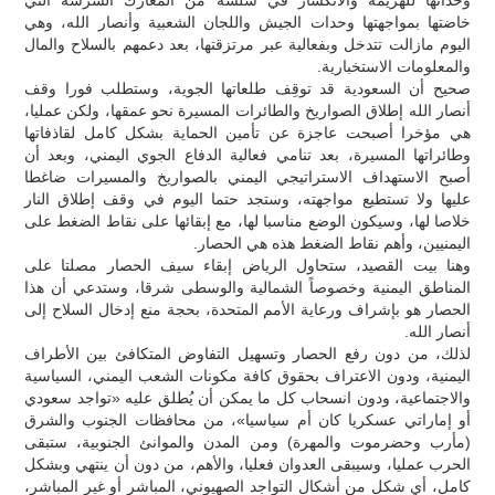
خاضتها بمواجهتها وحدات الجيش واللجان الشعبية وأنصار الله، وهي
اليوم مازالت تتدخل وبفعالية عبر مرتزقتها، بعد دعمهم بالسلاح والمال
والمعلومات الاستخبارية.
صحيح أن السعودية قد توقِف طلعاتها الجوية، وستطلب فورا وقف
أنصار الله إطلاق الصواريخ والطائرات المسيرة نحو عمقها، ولكن عمليا،
هي مؤخرا أصبحت عاجزة عن تأمين الحماية بشكل كامل لقاذفاتها
وطائراتها المسيرة، بعد تنامي فعالية الدفاع الجوي اليمني، وبعد أن
أصبح الاستهداف الاستراتيجي اليمني بالصواريخ والمسيرات ضاغطا
عليها ولا تستطيع مواجهته، وستجد حتما اليوم في وقف إطلاق النار
خلاصا لها، وسيكون الوضع مناسبا لها، مع إبقائها على نقاط الضغط على
اليمنيين، وأهم نقاط الضغط هذه هي الحصار.
وهنا بيت القصيد، ستحاول الرياض إبقاء سيف الحصار مصلتا على
المناطق اليمنية وخصوصاً الشمالية والوسطى شرقا، وستدعي أن هذا
الحصار هو بإشراف ورعاية الأمم المتحدة، بحجة منع إدخال السلاح إلى
أنصار الله.
لذلك، من دون رفع الحصار وتسهيل التفاوض المتكافئ بين الأطراف
اليمنية، ودون الاعتراف بحقوق كافة مكونات الشعب اليمني، السياسية
والاجتماعية، ودون انسحاب كل ما يمكن أن يُطلق عليه «تواجد سعودي
أو إماراتي عسكريا كان أم سياسيا»، من محافظات الجنوب والشرق
(مأرب وحضرموت والمهرة) ومن المدن والموانئ الجنوبية، ستبقى
الحرب عمليا، وسيبقى العدوان فعليا، والأهم، من دون أن ينتهي وبشكل
كامل، أي شكل من أشكال التواجد الصهيوني، المباشر أو غير المباشر،