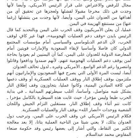
مجال للرفض والاعتراض على قرار الرئيس الأمريكي، وأيضا لأنها
وجدت في ذلك مخرجا مقبولا لفشلها ولعجزها عن تحقيق أي من
أهدافها من العدوان على اليمن، وأيضا، لأنها وجدت من ينتشلها (رغما
عنها) من مستنقع الهزيمة في اليمن.
عمليا، أن يعلن الأمريكيون وقف الحرب على اليمن وبالتحديد كما قال
الرئيس بايدن «وقف دعم العمليات الهجومية»، فهذا غير كافٍ لوقف
الحرب، لأن الدعم الدبلوماسي والسياسي أمام مؤسسات المجتمع
الدولي كان فاصلا وأساسيا لإبقاء السعودية والإمارات قويتين أمام
المعارضة الدولية للعدوان على اليمن، كما أن اليمنيين لم يعودوا بحاجة
لمن يوقف دعم العمليات الهجومية عنهم، لأنهم صمدوا ودافعوا وقاتلوا
وانتصروا رغم الدعم الواسع ـ الأمريكي وغيره ـ لدول تحالف العدوان.
أيضا، ليست المرة الأولى التي يصرح فيها السعوديون والإماراتيون أنهم
ملتزمون بوقف إطلاق النار ووقف العمليات العسكرية أو وقف دعمها
في كافة الميادين اليمنية، وكانوا عمليا، يتجاوزون وقف إطلاق النار
بشكل شبه متواصل، وأساسا، أغلب سيطرتهم الميدانية ـ في بداية
الحرب طبعا وليس مؤخرا، حيث غابت هذه السيطرة بالكامل مؤخرا ـ
كانت تتم أثناء وقف إطلاق النار، مستغلين التزام الجيش واللجان
الشعبية ووحدات «أنصار الله» بوقف النار والعمليات العسكرية.
فكلام الرئيس الأمريكي عن وقف الحرب على اليمن، وترحيب دول
العدوان بذلك، لا يعني شيئا من الناحية العملية بتاتا، إلا بعد معالجة
الكثير من النقاط، والتي أشار إلى بعضها رئيس وفد حكومة صنعاء
المفاوض محمد عبدالسلام.