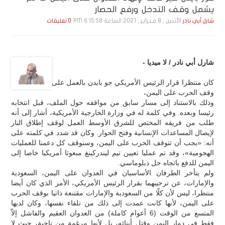
يشمل وقف التدخل ورفع الحصار
الأثنين , 8 فـبـرايـر , 2021 الساعة 6:15:58 PM
شارل أبي نادر
0 تعليقات
شارل أبي نادر / لا ميديا -
كان منتظرا قرار الرئيس الأمريكي جو بايدن بالعمل على
وقف الحرب على اليمن،
وذلك بالاستناد إلى مسار سابق من مواقفه حول الملف، قبل انتخابه
رئيسا وبعده. وفي كلمة له في وزارة الخارجية الأمريكية، أشار إلى أنه
طلب من فريقه المختص للشرق الأوسط العمل لوقف إطلاق النار
لإيصال المساعدات الإنسانية وفتح الحوار. وكان قد شدد في كلمته على
أنه: «يجب أن تتوقف الحرب على اليمن، وسنوقف كل دعمنا للعمليات
الهجومية»، وقد تم عمليا تعيين تيم ليندركينغ مبعوثا أمريكيا خاصا إلى
اليمن للدفع باتجاه حل دبلوماسي.
ولم يتأخر الطرفان الأساسيان في العدوان على اليمن، السعودية
والإمارات، عن ترحيبهما بقرار الرئيس الأمريكي، الأمر الذي كان أيضا
منتظرا، ليس لأن كلّا من السعودية والإمارات مقتنعة ذاتيا بوقف الحرب
على اليمن، لأنها كانت عمدت إلى ذلك من تلقاء نفسها، وكان لديها
المتسع من الوقت (6 أعوام كاملة) من العدوان العقيم والفاشل إلاّ
فقط في دمار اليمن وقتل أبنائه، بل لأنها مرغمة من ناحية، حيث لا