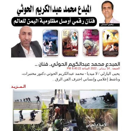
المبدع محمد عبدالكريم الحوثي.. فنان ...
الجمعة , 14 يـنـاير , 2022 الساعة 6:40:22 PM
يحيى اليازلي / لا ميديا - محمد عبدالكريم الحوثي دكتور مختبرات،
وناشط إعلامي وإنساني احترف الفن الرق. .
الـمــزيـد