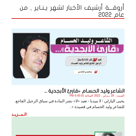
أروقـــة أرشيف الأخبار لشهر يـنـاير , من
عام 2022
الشاعر وليد الحسـام «قارئ الأبجدية ...
السبت , 29 يـنـاير , 2022 الساعة 6:45:01 PM
يحيى اليازلي / لا ميديا - تعيد «لا» نشر المادة في سياق الرحيل الفاجع
للشاعر وليد الحسام في قصيدة «. .
الـمــزيـد