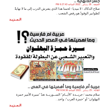
جسر اللانهاية ...
الجمعة , 28 يـنـاير , 2022 الساعة 6:27:43 PM
صلاح الدكاك / لا ميديا - لحمنا هذا الذي يفترش الدرب إلى ما لا نهايةْ
كطوابير الوقودْ هو رفض الشعب. .
الـمــزيـد
عربية أم فارسية وما أهميتها في العص ...
الثلاثاء , 25 يـنـاير , 2022 الساعة 9:04:36 PM
سلام محمد / جريــدة "الأيــام" الســوريــة تعدّ "سيرة الأمير حمزة
البهلوان" أو "حمزة العرب"، واحد. .
الـمــزيـد