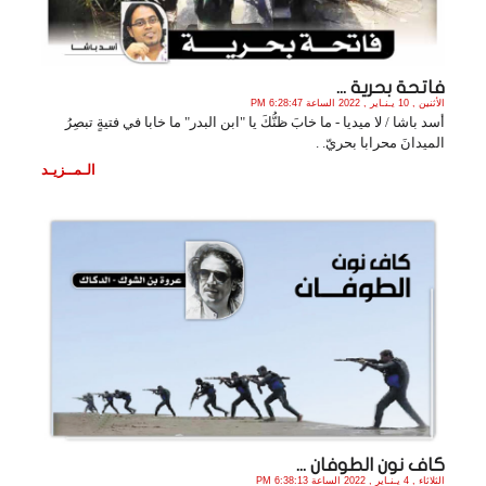
فاتحة بحرية ...
الأثنين , 10 يـنـاير , 2022 الساعة 6:28:47 PM
أسد باشا / لا ميديا - ما خابَ ظنُّكَ يا "ابن البدر" ما خابا في فتيةٍ تبصِرُ
الميدانَ محرابا بحريّ. .
الـمــزيـد
كاف نون الطوفان ...
الثلاثاء , 4 يـنـاير , 2022 الساعة 6:38:13 PM