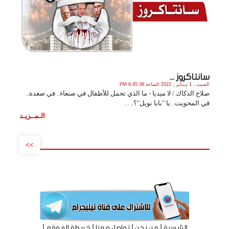
سانتاكروز ...
السبت , 1 يـنـاير , 2022 الساعة 6:45:38 PM
صلاح الدكاك / لا ميديا - ما الذي تحمل للأطفال في صنعاء.. في صعدة..
في المحويت.. يا "بابا نويل"؟.. . .
الـمــزيـد
>>
|
|
|
|
الرئيسية
من نحن
تواصل معنا
خريطة الموقع