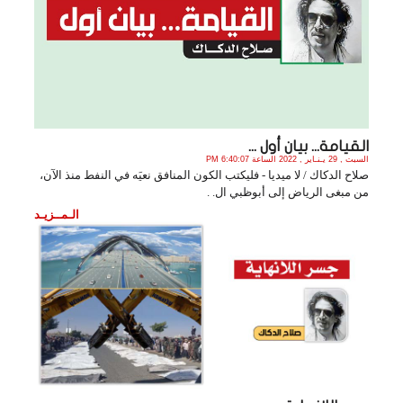
القيامة... بيان أول ...
السبت , 29 يـنـاير , 2022 الساعة 6:40:07 PM
صلاح الدكاك / لا ميديا - فليكتب الكون المنافق نعيَه في النفط منذ الآن،
من مبغى الرياض إلى أبوظبي ال. .
الـمــزيـد