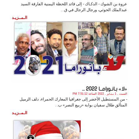
عروة بن الشوك - الدكـاك - إلى قائد اللحظة اليمنية الفارقة السيد
عبدالملك الحوثي، ورجال الرجال في ق. .
الـمــزيـد
«لا» بـانـورامــا 2022 ...
السبت , 1 يـنـاير , 2022 الساعة 7:51:12 PM
- من المستطيل الأخضر إلى جغرافيا المعارك الحمراء، دلف الزميل
المتألق طلال سفيان بوابة «ربيع النصر» ب. .
الـمــزيـد