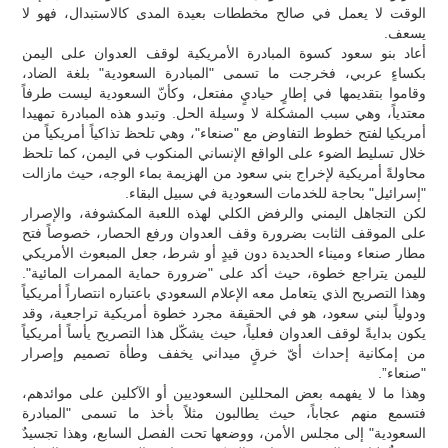
الوقت لا يعمل في صالح مخططات بعيدة المدى كالاستبدال، فهو لا
يسعف.
أعاد بنو سعود كسوة المبادرة الأمريكية لوقف العدوان على اليمن
بكساءٍ عربي، فخرجت ما تسمى "المبادرة السعودية" بلغة الضاد،
وقاموا بتقديمها في إطارٍ حياديٍ مفتعل، وكأنّ السعودية ليست طرفاً
معتدياً، وهي سبب المشكلة لا وسيلة الحل. وتبدو هذه المبادرة تمهيدا
أمريكيا لفتح خطوط التفاوض مع "صنعاء"، وهي تلحظ تذاكياً أمريكياً من
خلال تسليط الضوء على الواقع الإنساني المنكوب في اليمن، كما تلحظ
محاولةً أمريكية لإخراج بني سعود من الهزيمة بماء الوجه، حيث مازالت
"إسرائيل" بحاجة للخدمات السعودية في سبيل البقاء.
لكن التجاهل اليمني والرفض الكلي لهذه اللعبة المكشوفة، والإصرار
على الموقف الثابت بضرورة وقف العدوان ورفع الحصار، خصوصاً فتح
مطار صنعاء وميناء الحديدة دون قيدٍ أو شرط، جعل المبعوث الأمريكي
لليمن يتراجع خطوة، حيث أكد على "ضرورة حماية الممرات المائية".
وهذا التصريح الذي يتعامل معه الإعلام السعودي باعتباره انتصاراً أمريكياً
ودولياً لبني سعود، هو في الحقيقة مجرد خطوة أمريكية تراجعية، وقد
يكون بدايةً لوقف العدوان فعلياً، حيث يشكّل هذا التصريح يأساً أمريكياً
من إمكانية إحداث أيّ خرقٍ ميداني يخفف وطأة تصميم وإصرار
"صنعاء”.
وهذا ما لا يفهمه بعض المحللين السعوديين أو الآكلين على موائدهم،
فتسمع منهم عجاباً، حيث يطالبون مثلاً بأخذ ما تسمى "المبادرة
السعودية" إلى مجلس الأمن، ووضعها تحت الفصل السابع، وهذا تجسيدٌ