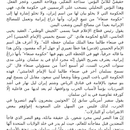
حقيقيٌّ لثلاثيّ البؤس: سذاجة التفكير، ووقاحة التعبير، وعجز الفعل.
وهذا البؤس التحليلي ينسحب على الرسميين في حكومة هادي، فهي
الحكومة التي لا يخلو بيان لها من اسم إيران، ولا تخلو إشارة لها إلى
"حكومة صنعاء" من تتبيعٍ لإيران، وأنها ذراع إيرانية وتعمل للمصالح
الإيرانية بعيداً عن مصالح اليمن وشعب اليمن.
يقول رئيس قطاع الإعلام فيما يسمى "الجيش الوطني"، العقيد يحيى
الحاتمي، التابع لحكومة هادي: "لن نسمح بخميني (الإمام الخميني) آخر
في صنعاء طالما معنا الملك سلمان حفظه الله”. ولا أعرف هل اسم
الإمام الخميني (قدس) هنا خطأ تعبيري أو جهل أم أنّه مقصود، ولكن هذا
ما قاله حرفياً، فهو في اللحظة التي يتهم فيها "حكومة صنعاء" بأنها ذراعٌ
إيرانية، يعترف بصريح القول إنّه مجرد أداةٍ في يد سلمان. وعلى مدى
سنوات الحرب الست، لم أسمع أحداً من مسؤولي صنعاء قال: "لن
نسمح بسلمان آخر في صنعاء طالما لدينا الإمام الخامنئي"، فهذه
الحكومة التي باعت اليمن وطناً وشعباً لبني سعود، مقابل أن يسمح لهم
بنو سعود بالإقامة في فنادق الرياض وشتم إيران ليل نهار في أشد
السرديات بؤساً لأسباب الحرب ودوافعها، لم يعد لديها من فاعلية إلّا
كورقة تفاوضية في يد ابن سلمان.
يقول سفير أمريكي سابق إنّ "الحوثيين يشعرون بأنّهم انتصروا في
الحرب، لذلك فليس من السهل على السعودية إغواؤهم ببعض
الانفراجات أو التنازلات”.
إنّ هذا النصر ليس مجرد شعور، بل حقيقة ماثلة، وهو النصر الذي فاجأ
المعتدين قبل مفاجأته للعالم، حيث لم يدر في خلد الولايات المتحدة أنّها
ستعجز أمام بلدٍ منهكٍ وشعبٍ فقير، وأنّ ابن سلمان حين تبجح بالأسابيع