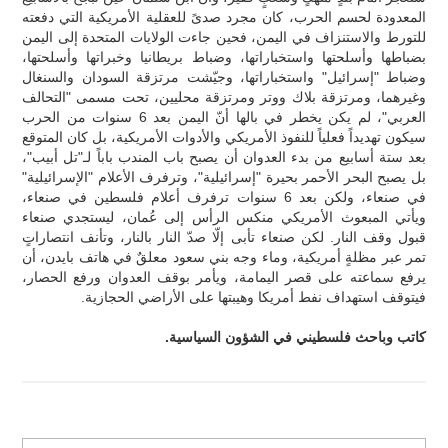
المعدودة لحسم الحرب، كان مجرد صدىً للعقلية الأمريكية التي دفعته
للتورط والاستنزاف في اليمن، فحين جاءت الولايات المتحدة إلى اليمن
بضباطها وأسلحتها واستخباراتها، وضباط بريطانيا وخبراتها وأسلحتها،
وضباط "إسرائيل" واستخباراتها، وجيّشت مرتزقة السودان والسنغال
وغيرهما، ومرتزقة بلاك ووتر ومرتزقة محليين، تحت مسمى "التحالف
العربي"، لم يكن يخطر في بالها أنّ اليمن بعد 6 سنوات من الحرب
سيكون تهديداً فعلياً للنفوذ الأمريكي والأدوات الأمريكية، بل كان المتوقع
بعد ستة أسابيع من بدء العدوان أن يصبح باب المندب باباً لـ"تل أبيب"،
بل يصبح البحر الأحمر بحيرة "إسرائيلية"، وترفرف الأعلام "الإسرائيلية"
في صنعاء، ولكن بعد 6 سنوات ترفرف أعلام فلسطين في صنعاء،
ويأتي المبعوث الأمريكي منكس الرأس إلى عُمان، ليستجدي صنعاء
قبول وقف النار. لكن صنعاء تأبى إلّا صدّ النار بالنار، وتأنف انتصاراتٍ
تمر عبر مظلةٍ أمريكية، وماء وجه بني سعود معلقٌ في هاتف بايدن، أن
يرفع سماعته على قصر اليمامة، ويأمر بوقف العدوان ورفع الحصار،
فيتوقف استهداف نفط أمريكا وهيبتها على الأراضي الحجازية.
كاتب وباحث فلسطيني في الشؤون السياسية.