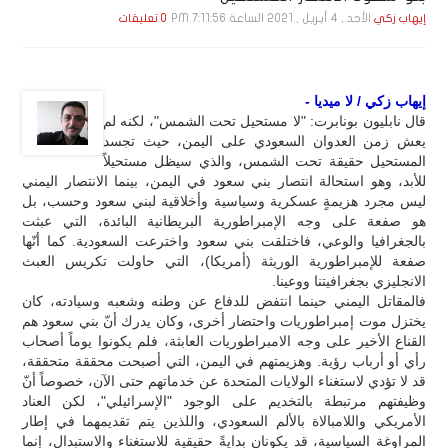
الأحد , 4 أبـريـل , 2021 الساعة 7:11:56 PM
إيهاب زكي
0 تعليقات
إيهاب زكي / لا ميديا -
قال نابليون بونابرت: "لا مستحيل تحت الشمس"، لكنه لم
يعش زمن العدوان السعودي على اليمن، حيث تجسد
المستحيل حقيقة تحت الشمس، والذي سيظل مستحيلاً
للأبد، وهو استحالة انتصار بني سعود في اليمن، بينما الانتصار اليمني
ليس مجرد هزيمةٍ عسكرية وسياسية وأخلاقية لبني سعود وحسب، بل
هو صفعة على وجه الإمبراطورية البريطانية البائدة، التي عبثت
بالجغرافيا والوعي، فاختلقت بني سعود واخترعت السعودية. كما أنّها
صفعة للإمبراطورية الوريثة (أمريكا)، التي حاولت تكريس العبث
الانجليزي بجغرافيتنا ووعينا.
فالمقاتل اليمني حينما انتفض للدفاع عن وطنه وشعبه وسيادته، كان
يختزل موت إمبراطوريات واحتضار أخرى، وكان يدرك أنّ بني سعود هم
القناع الأخير على وجه الامبراطوريات العابثة، فلم يكونوا يوماً أصحاب
رأي أو أرباب رؤية. وهزيمتهم في اليمن، التي أصبحت محققة متحققة،
قد لا تؤدي لاستغناء الولايات المتحدة عن خدماتهم حتى الآن، خصوصاً أنّ
وظيفتهم مرتبطة بالتخديم على الوجود "الإسرائيلي"، لكن العناد
الأمريكي واللامبالاة بالألم السعودي، واللذين يتم تقديمهما في إطار
المراوغة السياسية، قد يكونان بدايةً حقيقية للاستغناء والاستبدال، إنما