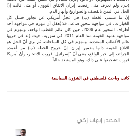
(ب)، ولم نعرف متى رفضت إيران الاتفاق النووي، أو متى قالت إنّ
الحل في اليمن بالقصف والصواريخ وأنهار الدم.
إنّ ما تسمى الخطة (ب) هي عجزٌ أمريكي عن تجاوز فشل كل
الخيارات، في مواجهة محورٍ صاعد، فلا يُعقل أن تنهزم في مواجهة أحد
أطراف المحور عام 2006، حين كان عالم القطب الواحد، وتنهزم في
مواجهة عمود الخيمة منذ العام 2011 في سورية، حيث وُلد في حربها
عالم الأقطاب المتعددة، وتنهزم في كل الساحات، ثم ترى أنّ الحل هو
اقتلاع الخيمة ذاتها بتدمير إيران. إنّ خروج الخطة (ب) من أعمدة
الجرائد، إلى حيز الواقع، يعني أنّ "إسرائيل" قررت الانتحار، وأنّ أمريكا
قررت تشجيعها على ذلك، وهو المستبعد حالياً.
كاتب وباحث فلسطيني في الشؤون السياسية
المصدر
إيهاب زكي