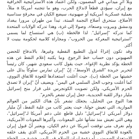
وبلا أثرٍ ميدانيٍ في المضمون، ولكن اعتماد هذه الاستراتيجية الخرافية
مع إيران، سيؤدي قطعاً لاندلاع الحرب، وهو ما تتجنبه أمريكا a مثلاً،
بعملية عسكرية أمريكية أو صهيونية، سيضع الكيان في محرقةٍ سداسية
الأضلاع، ستحرق أضلاع النجمة الستة، تبدأ من طهران مرورا ببغداد
ودمشق وبيروت وصنعاء، وصولا إلى غزة، وهذا تدركه الولايات المتحدة
كما تدركه "إسرائيل". لذا فالخطة (ب) هي استنساخ لما يسمى
"استراتيجية المعركة بين الحروب"، ومجاراة كلامية لحكومة بينيت لا
أكثر.
وقد تكون إغراءً لدول التطبيع النفطية وغيرها، بالاندفاع للحضن
الصهيوني دون حساب خط الرجوع. وما يكتبه إعلام النفط عن هذه
الخطة يؤكد نظرية الإغواء، حيث يقول كاتب سعودي شهير، كان رئيساً
لتحرير جريدة "الشرق الأوسط"، إنّ "إيران تمارس سلوكاً يدلل على
خشيتها من الخطة (ب)، حيث أعلنت استعدادها للعودة للاتفاق النووي،
كما أعلنت وجوب الحل السلمي في اليمن". ويضيف أنّ "إيران لا تصدق
الحزم الأمريكي، ولكن تصويت الكونجرس على قرار منح إسرائيل
مليار دولار للقبة الحديدية، جعل إيران تشعر بالحزم".
هذا النوع من التحليل، يجعلك تشعر بأنّ هناك الكثير من العوالم
الموازية، التي تعيش حولنا، حيث يعتبر كاتب من علية النفط، أنّ مليار
دولار أمريكي لـ"إسرائيل" دليل قاطع على دعم أمريكا لـ"إسرائيل"،
وهي التي تعيش منذ نشأتها على المعونات، وأكبرها المعونات الأمريكية،
ولم نعرف متى توقفت أمريكا عن دعم الكيان، ويعتبر أنّ قبول إيران
بالعودة للاتفاق النووي خشية من الحزم الأمريكي، الذي يقف خلفه
الاستعداد الصهيوني، أو دعوة إيران للسلام في اليمن خشية من الخطة