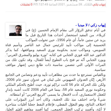
الثلاثاء , 28 سـبـتـمـبـر , 2021 الساعة 7:27:49 PM
إيهاب زكي
0 تعليقات
إيهاب زكي / لا ميديا -
في أيام تدفق الزوّار الى مقام الإمام الحسين (ع) في
كربلاء، من المفيد استحضار أحداث هذا التاريخ قبل ما
يزيد عن ستين عاماً، أي عام 1956، حين تحولت المواكب
الحسينية إلى مواكب تأييد للرئيس جمال عبد الناصر وتأميم قناة
السويس، ومواكب تنديد بحكومة نوري السعيد ومواقفها، كما يذكر
الدكتور عبد الله فوزي الجنابي في كتابه "ثورة يوليو والمشرق العربي".
ويورد الجنابي أنّه تم فتح باب التطوع أيضاً للقتال، وقد تكون تلك من
المرات الأولى التي تتضمن مناسبة ذات طابعٍ ديني إشهار مواقف
سياسية.
وبالقياس نسترجع ما حدث من مظاهرات تأييد ودعم وتضامن في الجامع
الأزهر، إبّان العدوان الصهيوني على لبنان في عدوان تموز عام 2006،
ولكن تلك الحركة عام 56 كانت تراكِم ثورة، حيث أُطيح بالحكم الملكي
وحكومة نوري السعيد عام 58، بينما في العام 2006 كانت أشبه بإنذارٍ
للعقل الاستعماري، أدت لافتعال ما يسمى "الربيع العربي" أو امتطائه.
شيءٌ واحد اختلف منذ تلك الحقبة، وكان أحد أبرز المؤثرات على
اختلاف النتائج، وهو التغوّل النفطي، فإعلام النفط جعلنا أقليات متناحرة
لا أمّة، وأفسد تركيب العقل الجمعي، كما أفسد مفاهيم القيَم العليا،