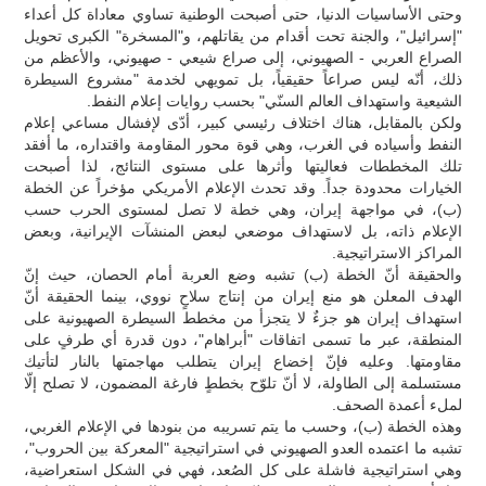
وحتى الأساسيات الدنيا، حتى أصبحت الوطنية تساوي معاداة كل أعداء
"إسرائيل"، والجنة تحت أقدام من يقاتلهم، و"المسخرة" الكبرى تحويل
الصراع العربي - الصهيوني، إلى صراع شيعي - صهيوني، والأعظم من
ذلك، أنّه ليس صراعاً حقيقياً، بل تمويهي لخدمة "مشروع السيطرة
الشيعية واستهداف العالم السنّي" بحسب روايات إعلام النفط.
ولكن بالمقابل، هناك اختلاف رئيسي كبير، أدّى لإفشال مساعي إعلام
النفط وأسياده في الغرب، وهي قوة محور المقاومة واقتداره، ما أفقد
تلك المخططات فعاليتها وأثرها على مستوى النتائج، لذا أصبحت
الخيارات محدودة جداً. وقد تحدث الإعلام الأمريكي مؤخراً عن الخطة
(ب)، في مواجهة إيران، وهي خطة لا تصل لمستوى الحرب حسب
الإعلام ذاته، بل لاستهداف موضعي لبعض المنشآت الإيرانية، وبعض
المراكز الاستراتيجية.
والحقيقة أنّ الخطة (ب) تشبه وضع العربة أمام الحصان، حيث إنّ
الهدف المعلن هو منع إيران من إنتاج سلاحٍ نووي، بينما الحقيقة أنّ
استهداف إيران هو جزءٌ لا يتجزأ من مخطط السيطرة الصهيونية على
المنطقة، عبر ما تسمى اتفاقات "أبراهام"، دون قدرة أي طرفٍ على
مقاومتها. وعليه فإنّ إخضاع إيران يتطلب مهاجمتها بالنار لتأتيك
مستسلمة إلى الطاولة، لا أنّ تلوّح بخططٍ فارغة المضمون، لا تصلح إلّا
لملء أعمدة الصحف.
وهذه الخطة (ب)، وحسب ما يتم تسريبه من بنودها في الإعلام الغربي،
تشبه ما اعتمده العدو الصهيوني في استراتيجية "المعركة بين الحروب"،
وهي استراتيجية فاشلة على كل الصُعد، فهي في الشكل استعراضية،