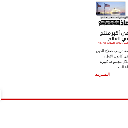
هي أكبر منتج
 العالم ...
الأثنين , 16 مـايـو , 2022 الساعة 7:57:06
 : زينب صلاح الدين
 في كانون الأول/
لال مجموعة كبيرة
 الت. .
الـمــزيـد