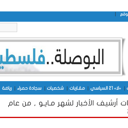
|
وقع
|
|
|
|
|
|
«لا» 21 السياسي
مقـاربات
شخصيات
سجادة حمراء
رياضة
ت أرشيف الأخبار لشهر مـايـو , من عام