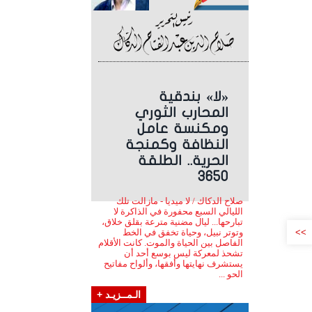
«لا» بندقية
المحارب الثوري
ومكنسة عامل
النظافة وكمنجة
الحرية.. الطلقة
3650
صلاح الدكاك / لا ميديا - مازالت تلك
الليالي السبع محفورة في الذاكرة لا
تبارحها... ليال مضنية مترعة بقلق خلاق،
>>
وتوتر نبيل، وحياة تخفق في الخط
الفاصل بين الحياة والموت. كانت الأقلام
تشحذ لمعركة ليس بوسع أحد أن
يستشرف نهايتها وأفقها، وألواح مفاتيح
الحو ...
الـمــزيـد +