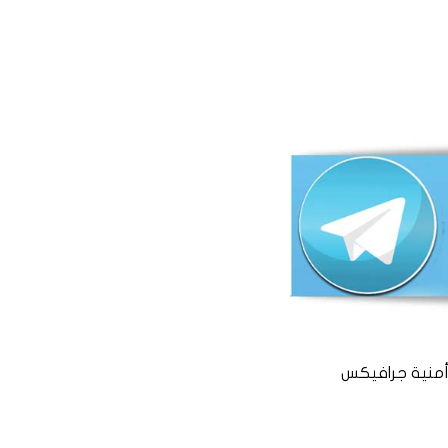
منية جرافيكس