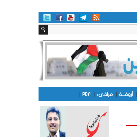
|
|
|
أروقـــة
مرافىء
PDF