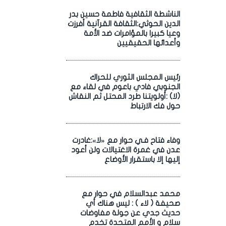
الناشطة الثقافية فاطمة حسين بدر
الدين الحوثي:الثقافة القرآنية أفرزت
وعيا كبيرا بالمؤامرات ضد الأمة
وأعدائها الحقيقيين
رئيس المجلس الثوري للحراك
الجنوبي فادي باعوم في لقاء مع
(لا) :أولويتنا طرد المحتل ثم النقاش
حول فك الارتباط
وفاء فتاح فـي حوار مع «لا»:غادرت
عدن في غمرة الاغتيالات ولن أعود
إليها إلا باستقرار الأوضاع
محمد عبدالسلام في حوار مع
صحيفة ( لاء ) : ليس هناك أي
حديث جدي عن جولة مفاوضات
سلام و الأمم المتحدة تخدم