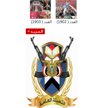
العدد ( 1902)
العدد ( 1903)
الـمـزيــد +