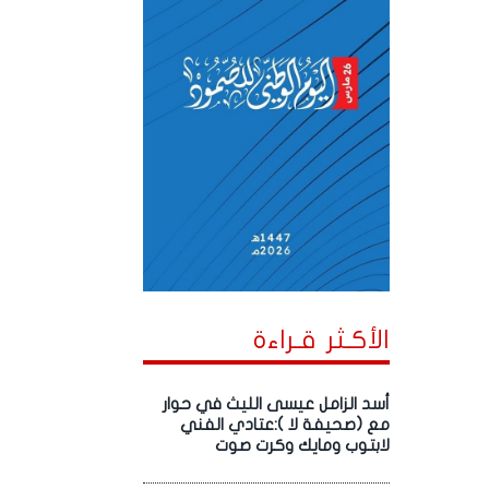
الأكـثر قـراءة
أسد الزامل عيسى الليث في حوار
مع (صحيفة لا ):عتادي الفني
لابتوب ومايك وكرت صوت