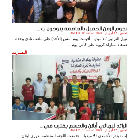
نجوم الزمن الجميل بالعاصمة يتوجون ب ...
الأثنين , 17 أبـريـل , 2023 الساعة 1:30:05 AM
نبيل الترابي / لا ميديا - أقيمت يوم أمس (الأحد) على ملعب نادي وحدة
صنعاء, مباراة كروية على كأس يوم . .
الـمــزيـد
الرائد لنهائي أبلان والحسم يقترب في ...
الأثنين , 17 أبـريـل , 2023 الساعة 1:28:10 AM
إب / بندر الأحمدي / لا ميديا - اجتمعت اللجنة المنظمة لدوري ابلان