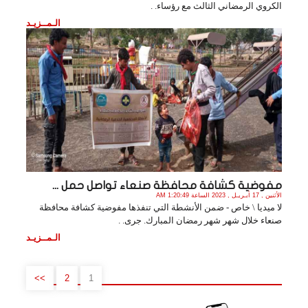
الكروي الرمضاني الثالث مع رؤساء. .
الـمــزيـد
مفوضية كشافة محافظة صنعاء تواصل حمل ...
الأثنين , 17 أبـريـل , 2023 الساعة 1:20:49 AM
لا ميديا \ خاص - ضمن الأنشطة التي تنفذها مفوضية كشافة محافظة
صنعاء خلال شهر شهر رمضان المبارك. جرى. .
الـمــزيـد
>>
2
1