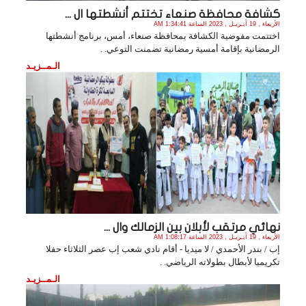
كشافة محافظة صنعاء تختتم أنشطتها ال ...
الأربعاء , 19 أبـريـل , 2023 الساعة 1:34:41 AM
اختتمت مفوضية الكشافة بمحافظة صنعاء، أمس، برنامج أنشطتها
الرمضانية بإقامة أمسية رمضانية تضمنت التوعي. .
الـمــزيـد
نهائي مرتقب لأبلان بين الزمالك وال ...
الأربعاء , 19 أبـريـل , 2023 الساعة 1:08:17 AM
إب / بندر الأحمدي / لا ميديا - أقام نادي شعب إب عصر الثلاثاء حفلا
تكريميا لأبطال بطولاته الرياضي. .
الـمــزيـد