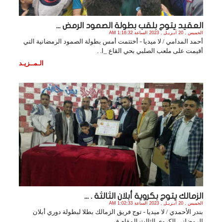
العقيد يتوج بلقب بطولة الصمود الرمض ...
الخميس , 20 أبـريـل , 2023 الساعة 1:16:32 AM
أحمد المدامي / لا ميديا - أختتمت أمس بطولة الصمود الرمضانية التي
أقيمت على ملعب الصلبي بحي القاع _ا. .
الـمــزيـد
الزمالك يتوج بكروية أبلان الثالثة . ...
الخميس , 20 أبـريـل , 2023 الساعة 1:02:33 AM
بندر الأحمدي / لا ميديا - توج فريق الزمالك بطلا لبطولة دوري أبلان
الرمضاني الكروي الثالث المقام في. .