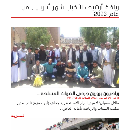
رياضة أرشيف الأخبار لشهر أبـريـل , من
عام 2023
رياضيون يزورون جرحى القوات المسلحة ...
الأحد , 30 أبـريـل , 2023 الساعة 7:08:23 PM
طلال سفيان/ لا ميديا - زار الأساتذة زيد جحاف (أبو حمزة) نائب مدير
مكتب الشباب والرياضة بأمانة العاص. .
الـمــزيـد