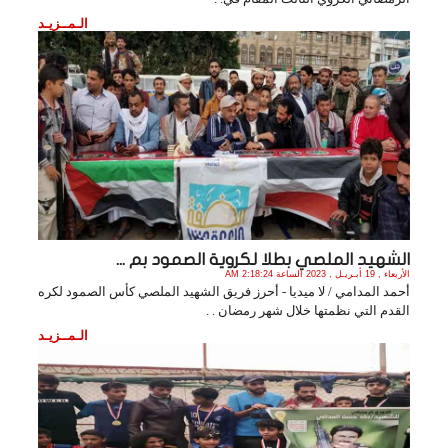
الـمــزيـد
الشهيد الملصي بطلا لكروية الصمود بم ...
الأربعاء , 19 أبـريـل , 2023 الساعة 2:18:24 AM
أحمد المدامي / لا ميديا - أحرز فريق الشهيد الملصي كأس الصمود لكره
القدم التي نظمتها خلال شهر رمضان . .
الـمــزيـد