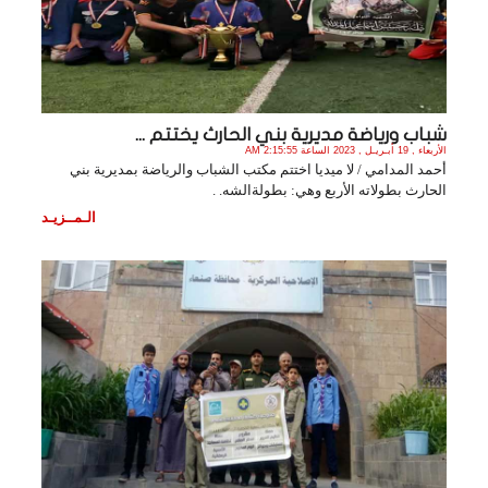
شباب ورياضة مديرية بني الحارث يختتم ...
الأربعاء , 19 أبـريـل , 2023 الساعة 2:15:55 AM
أحمد المدامي / لا ميديا اختتم مكتب الشباب والرياضة بمديرية بني
الحارث بطولاته الأربع وهي: بطولةالشه. .
الـمــزيـد