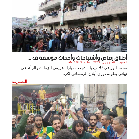
أطلاق رصاص وأشتباكات وأحداث مؤسفة ف ...
الخميس , 20 أبـريـل , 2023 الساعة 2:01:36 AM
محمد الورافي / لا ميديا - شهدت مباراة فريقي الزمالك والرأئد في
نهائي بطولة دوري أبلان الرمضاني لكرة. .
الـمــزيـد