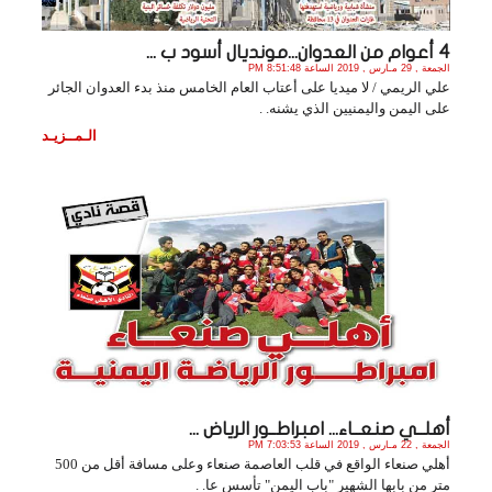
4 أعوام من العدوان...مونديال أسود ب ...
الجمعة , 29 مـارس , 2019 الساعة 8:51:48 PM
علي الريمي / لا ميديا على أعتاب العام الخامس منذ بدء العدوان الجائر
على اليمن واليمنيين الذي يشنه. .
الـمــزيـد
أهلــي صنعــاء... امبراطــور الرياض ...
الجمعة , 22 مـارس , 2019 الساعة 7:03:53 PM
أهلي صنعاء الواقع في قلب العاصمة صنعاء وعلى مسافة أقل من 500
متر من بابها الشهير "باب اليمن" تأسس عا. .