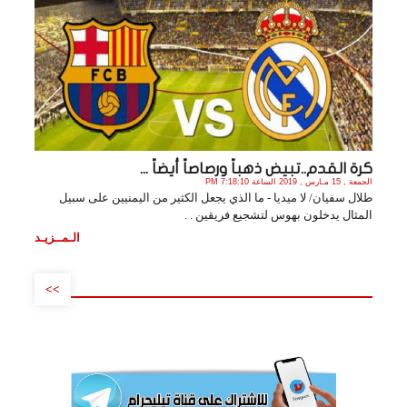
كرة القدم..تبيض ذهباً ورصاصاً أيضاً ...
الجمعة , 15 مـارس , 2019 الساعة 7:18:10 PM
طلال سفيان/ لا ميديا - ما الذي يجعل الكثير من اليمنيين على سبيل
المثال يدخلون بهوس لتشجيع فريقين . .
الـمــزيـد
>>