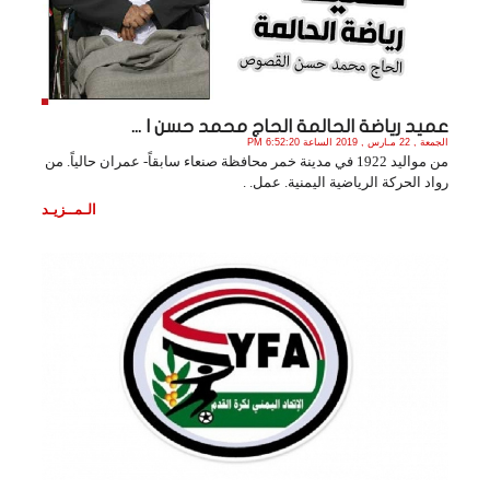
عميد رياضة الحالمة الحاج محمد حسن ا ...
الجمعة , 22 مـارس , 2019 الساعة 6:52:20 PM
من مواليد 1922 في مدينة خمر محافظة صنعاء سابقاً- عمران حالياً. من
رواد الحركة الرياضية اليمنية. عمل. .
الـمــزيـد