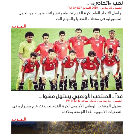
نصب «اتحادي» ...
الجمعة , 22 مـارس , 2019 الساعة 6:46:37 PM
يواصل الاتحاد العام لكرة القدم تخبطه وعشوائيته وتهربه من تحمل
المسؤولية في مختلف القضايا والمهام الت. .
الـمــزيـد
غداً .. المنتخب الأولمبي يستهل مشوا ...
الخميس , 21 مـارس , 2019 الساعة 5:33:43 PM
يستهل المنتخب الوطني الأولمبي لكرة القدم تحت 23 عام مشواره في
التصفيات الآسيوية، غدا الجمعة بملاقاة . .
الـمــزيـد