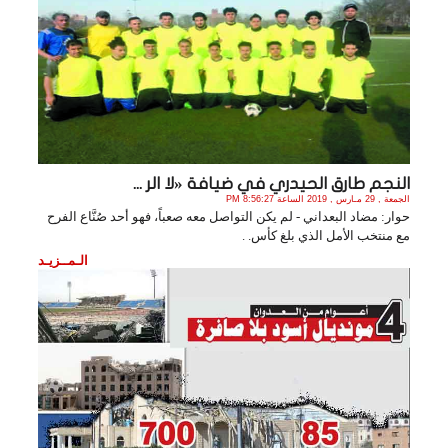
النجم طارق الحيدري في ضيافة «لا الر ...
الجمعة , 29 مـارس , 2019 الساعة 8:56:27 PM
حوار: مضاد البعداني - لم يكن التواصل معه صعباً، فهو أحد صُنَّاع الفرح
مع منتخب الأمل الذي بلغ كأس. .
الـمــزيـد