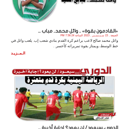
«القادمون بقوة» .. وائل محمد.. مباب ...
الجمعة , 15 سـبـتـمـبـر , 2023 الساعة 7:56:24 PM
وائل محمد صالح لاعب براعم كرة القدم بنادي شعب إب. يلعب وائل في
خط الوسط، ويمتاز بقوة تمريراته كأعسر. .
الـمــزيـد
الدوري..سيعود/ لن يعود؟ إجابة أخيرة ...