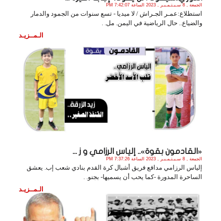
الجمعة , 8 سـبـتـمـبـر , 2023 الساعة 7:42:07 PM
استطلاع:عمـر الجـراش / لا ميديا - تسع سنوات من الجمود والدمار
والضياع.. حال الرياضية في اليمن. مل. .
الـمــزيـد
«القادمون بقوة».. إلياس الرزامي و ز ...
الجمعة , 8 سـبـتـمـبـر , 2023 الساعة 7:37:26 PM
إلياس الرزامي مدافع فريق أشبال كرة القدم بنادي شعب إب. يعشق
الساحرة المدورة -كما يحب أن يسميها- بجنو. .
الـمــزيـد