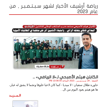
رياضة أرشيف الأخبار لشهر سـبـتـمـبـر , من
عام 2023
الكابتن هيثم الأصبحي لـ«لا الرياضي» ...
الجمعة , 29 سـبـتـمـبـر , 2023 الساعة 10:08:54 PM
حاوره:طلال سفيان / لا ميديا - كما كان لاعبا خلوقا ونجما لا يشق له غبار،
ها هو هيثم يعود اليوم من ال. .
الـمــزيـد