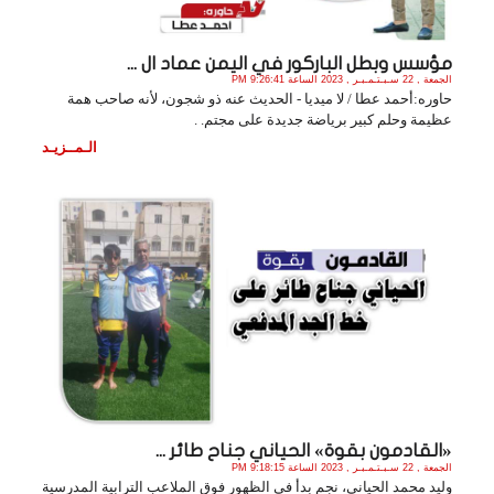
مؤسس وبطل الباركور في اليمن عماد ال ...
الجمعة , 22 سـبـتـمـبـر , 2023 الساعة 9:26:41 PM
حاوره:أحمد عطا / لا ميديا - الحديث عنه ذو شجون، لأنه صاحب همة
عظيمة وحلم كبير برياضة جديدة على مجتم. .
الـمــزيـد
«القادمون بقوة» الحياني جناح طائر ...
الجمعة , 22 سـبـتـمـبـر , 2023 الساعة 9:18:15 PM
وليد محمد الحياني، نجم بدأ في الظهور فوق الملاعب الترابية المدرسية