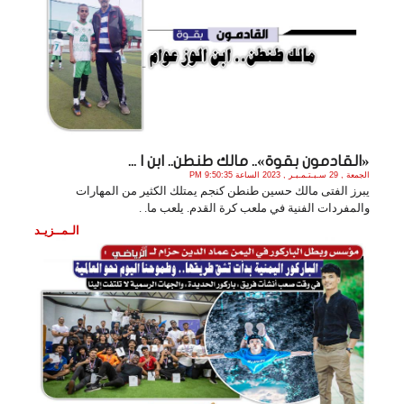
«القادمون بقوة».. مالك طنطن.. ابن ا ...
الجمعة , 29 سـبـتـمـبـر , 2023 الساعة 9:50:35 PM
يبرز الفتى مالك حسين طنطن كنجم يمتلك الكثير من المهارات
والمفردات الفنية في ملعب كرة القدم. يلعب ما. .
الـمــزيـد