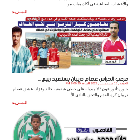
والأعشاب الصناعية في أكاديميات مو. .
الـمــزيـد
مرعب الحراس عصام دريبان يستعيد ربيع ...
الجمعة , 15 سـبـتـمـبـر , 2023 الساعة 8:06:20 PM
حاوره:أنور عون / لا ميديا - على خطى شقيقيه خالد وفؤاد، عشق عصام
دريبان كرة القدم والتحق بالنادي الأ. .
الـمــزيـد