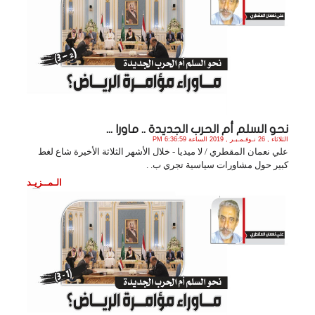
نحو السلم أم الحرب الجديدة .. ماورا ...
الثلاثاء , 26 نـوفـمـبـر , 2019 الساعة 6:36:59 PM
علي نعمان المقطري / لا ميديا - خلال الأشهر الثلاثة الأخيرة شاع لغط
كبير حول مشاورات سياسية تجري ب. .
الـمــزيـد