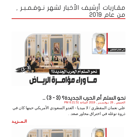
مقـاربات أرشيف الأخبار لشهر نـوفـمـبـر ,
من عام 2019
نحو السلم أم الحرب الجديدة؟ (3 - 3) ...
الخميس , 28 نـوفـمـبـر , 2019 الساعة 6:21:51 PM
علي نعمان المقطري / لا ميديا - العدو السعودي الأمريكي حينها كان في
ذروة توغله في اختراق محاور صعد. .
الـمــزيـد