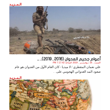
الـمــزيـد
أعوام جحيم العدوان (2016 ـ 2019).. ...
السبت , 16 نـوفـمـبـر , 2019 الساعة 7:17:42 PM
علي نعمان المقطري / لا ميديا - كان العام الأول من العدوان هو عام
صعود المد العدواني الهجومي على . .
الـمــزيـد