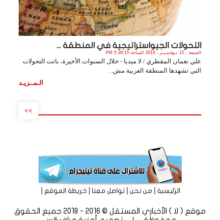
التحولات الجيواستراتيجية في المنطقة ...
الجمعة , 15 نـوفـمـبـر , 2019 الساعة 5:39:15 PM
علي نعمان المقطري / لا ميديا - خلال السنوات الأخيرة، باتت التحولات
التي تشهدها المنطقة العربية مش. .
الـمــزيـد
>>
|
|
|
|
الرئيسية
من نحن
تواصل معنا
خريطة الموقع
موقع ( لا ) الأخباري المستقل © 2016 - 2018 جميع الحقوق
محفوظة | تصميم
أمنية جرافيكس