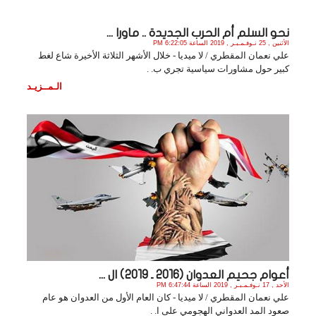
نحو السلم أم الحرب الجديدة .. ماورا ...
الأثنين , 25 نـوفـمـبـر , 2019 الساعة 6:22:05 PM
علي نعمان المقطري / لا ميديا - خلال الأشهر الثلاثة الأخيرة شاع لغط
كبير حول مشاورات سياسية تجري ب. .
الـمــزيـد
أعوام جحيم العدوان (2016 ـ 2019) ال ...
الأحد , 17 نـوفـمـبـر , 2019 الساعة 6:47:44 PM
علي نعمان المقطري / لا ميديا - كان العام الأول من العدوان هو عام
صعود المد العدواني الهجومي على ا. .