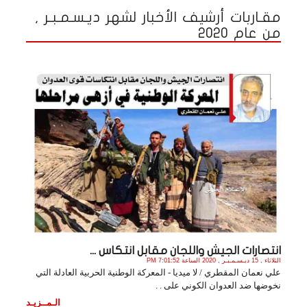
مقـاربات أرشيف الأخبار لشهر ديـسـمـبـر ,
من عام 2020
انتصارات الجيش واللجان مقابل انتكاس ...
الثلاثاء , 15 ديـسـمـبـر , 2020 الساعة 7:01:52 PM
علي نعمان المقطري / لا ميديا - المعركة الوطنية الحربية العادلة التي
نخوضها ضد العدوان الكوني على . .
الـمــزيـد