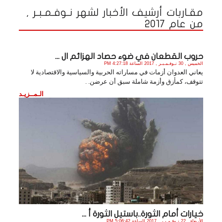
مقـاربات أرشيف الأخبار لشهر نـوفـمـبـر ,
من عام 2017
حروب القطعان في ضوء حصاد الهزائم ال ...
الخميس , 30 نـوفـمـبـر , 2017 الساعة 4:27:18 PM
يعاني العدوان أزمات في مساراته الحربية والسياسية والاقتصادية لا
تتوقف، كمأزق وأزمة شاملة سبق أن عرضن. .
الـمــزيـد
خيارات أمام الثورة..باستيل الثورة أ ...
الأربعاء , 22 نـوفـمـبـر , 2017 الساعة 5:06:42 PM