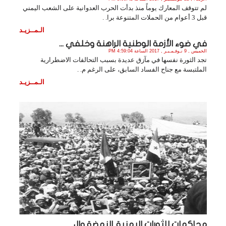
لم تتوقف المعارك يوماً منذ بدأت الحرب العدوانية على الشعب اليمني
قبل 3 أعوام من الحملات المتنوعة برا. .
الـمــزيـد
في ضوء الأزمة الوطنية الراهنة وخلفي ...
الخميس , 9 نـوفـمـبـر , 2017 الساعة 4:59:04 PM
تجد الثورة نفسها في مآزق عديدة بسبب التحالفات الاضطرارية
الملتبسة مع جناح الفساد السابق، على الرغم م. .
الـمــزيـد
محاكمات للثورات اليمنية..النهضة وال ...