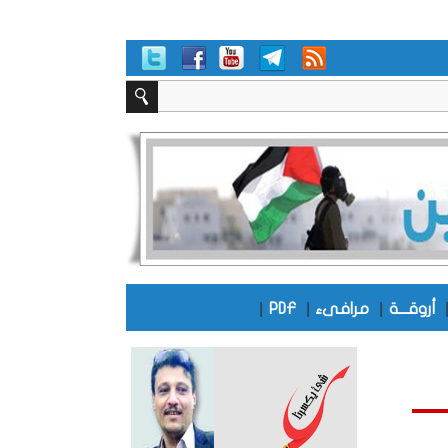
|
|
|
أروقـــة
مرافىء
PDF