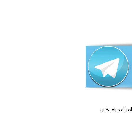
منية جرافيكس