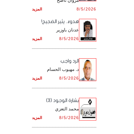
مروان ناصح
أرشيف شهر ديـسـمـبـر ,
8/5/2026
المزيد
أرشيف شهر نـوفـمـبـر ,
هدوءٌ.. يثير الضجيج!
أرشيف شهر ديـسـمـبـر ,
عدنان باوزير
8/5/2026
المزيد
الرد واجب
د. مهيوب الحسام
8/5/2026
المزيد
بشارة الوجود (3)
محمد التعزي
8/5/2026
المزيد