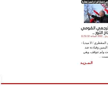
الرجعي القومي
الثور ...
الأثنين , 4 أبـريـل , 2022 الساعة 11:51:32
المقطري / لا ميديا -
ليمين وقيادته ضد
لت ولم تتوقف، وهي
ست . .
الـمــزيـد