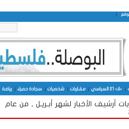
|
وقع
|
|
|
|
|
|
«لا» 21 السياسي
مقـاربات
شخصيات
سجادة حمراء
رياضة
بات أرشيف الأخبار لشهر أبـريـل , من عام