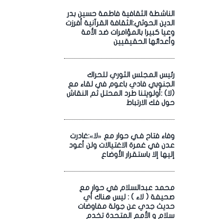
الناشطة الثقافية فاطمة حسين بدر
الدين الحوثي:الثقافة القرآنية أفرزت
وعيا كبيرا بالمؤامرات ضد الأمة
وأعدائها الحقيقيين
رئيس المجلس الثوري للحراك
الجنوبي فادي باعوم في لقاء مع
(لا) :أولويتنا طرد المحتل ثم النقاش
حول فك الارتباط
وفاء فتاح فـي حوار مع «لا»:غادرت
عدن في غمرة الاغتيالات ولن أعود
إليها إلا باستقرار الأوضاع
محمد عبدالسلام في حوار مع
صحيفة ( لاء ) : ليس هناك أي
حديث جدي عن جولة مفاوضات
سلام و الأمم المتحدة تخدم