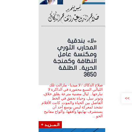
«لا» بندقية
المحارب الثوري
ومكنسة عامل
النظافة وكمنجة
الحرية.. الطلقة
3650
صلاح الدكاك / لا ميديا - مازالت تلك
الليالي السبع محفورة في الذاكرة لا
تبارحها... ليال مضنية مترعة بقلق خلاق،
>>
وتوتر نبيل، وحياة تخفق في الخط
الفاصل بين الحياة والموت. كانت الأقلام
تشحذ لمعركة ليس بوسع أحد أن
يستشرف نهايتها وأفقها، وألواح مفاتيح
الحو ...
الـمــزيـد +