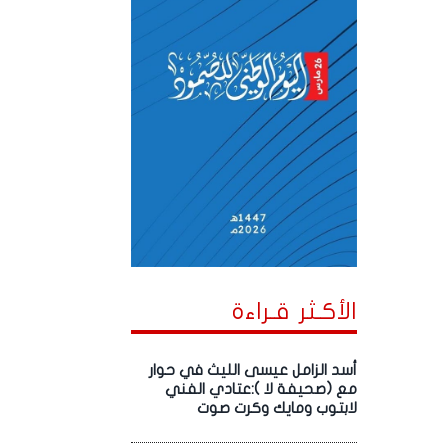
الأكـثر قـراءة
أسد الزامل عيسى الليث في حوار
مع (صحيفة لا ):عتادي الفني
لابتوب ومايك وكرت صوت