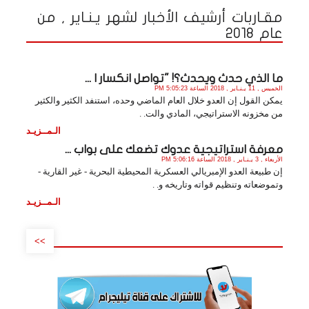
مقـاربات أرشيف الأخبار لشهر يـنـاير , من
عام 2018
ما الذي حدث ويحدث؟! "تواصل انكسار ا ...
الخميس , 11 يـنـاير , 2018 الساعة 5:05:23 PM
يمكن القول إن العدو خلال العام الماضي وحده، استنفد الكثير والكثير
من مخزونه الاستراتيجي، المادي والت. .
الـمــزيـد
معرفة استراتيجية عدوك تضعك على بواب ...
الأربعاء , 3 يـنـاير , 2018 الساعة 5:06:16 PM
إن طبيعة العدو الإمبريالي العسكرية المحيطية البحرية - غير القارية -
وتموضعاته وتنظيم قواته وتاريخه و. .
الـمــزيـد
>>