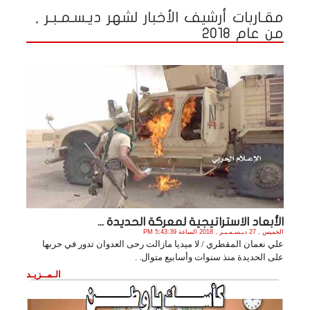
مقـاربات أرشيف الأخبار لشهر ديـسـمـبـر ,
من عام 2018
الأبعاد الاستراتيجية لمعركة الحديدة ...
الخميس , 27 ديـسـمـبـر , 2018 الساعة 5:43:39 PM
علي نعمان المقطري / لا ميديا مازالت رحى العدوان تدور في حربها
على الحديدة منذ سنوات وأسابيع متوال. .
الـمــزيـد