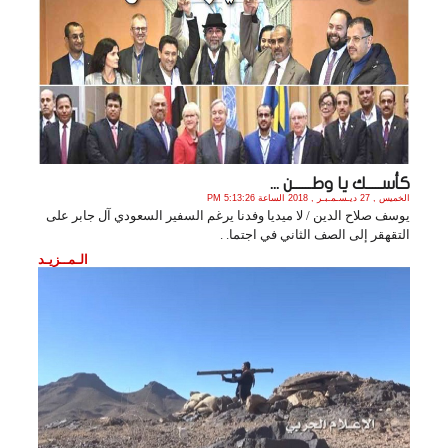
كأســـــك يا وطــــــن ...
الخميس , 27 ديـسـمـبـر , 2018 الساعة 5:13:26 PM
يوسف صلاح الدين / لا ميديا وفدنا يرغم السفير السعودي آل جابر على
التقهقر إلى الصف الثاني في اجتما. .
الـمــزيـد