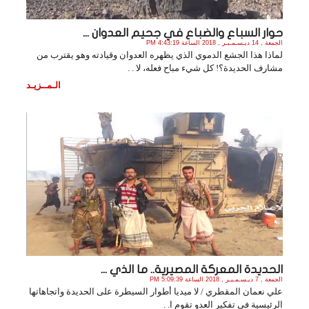
حوار السباع والضباع في جحيم العدوان ...
الجمعة , 14 ديـسـمـبـر , 2018 الساعة 4:43:19 PM
لماذا هذا الجشع الدموي الذي يظهره العدوان وقيادته وهو يقترب من
مشارف الحديدة؟! كل شيء مباح فعله، لا . .
الـمــزيـد
الحديدة المعركة المصيرية.. ما الذي ...
الجمعة , 7 ديـسـمـبـر , 2018 الساعة 5:09:39 PM
علي نعمان المقطري / لا ميديا أطوار السيطرة على الحديدة واتجاهاتها
الرئيسية في تفكير العدو تقوم ا. .