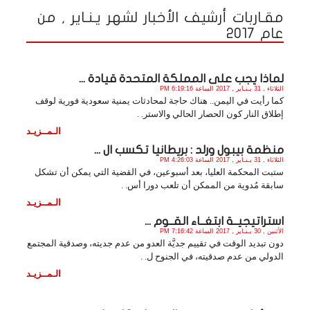
مقـاربات أرشيف الأخبار لشهر يـنـاير , من
عام 2017
لماذا يجب على المملكة المتحدة قيادة ...
الثلاثاء , 31 يـنـاير , 2017 الساعة 6:19:16 PM
كما رأيت في اليمن.. هناك حاجة لمحادثات يمنية سعودية فورية لوقف
إطلاق النار كون الحصار الحالي والاستر. .
الـمــزيـد
منظمة بيبول ورلد : بريطانيا تكسب ال ...
الثلاثاء , 31 يـنـاير , 2017 الساعة 4:26:03 PM
ستبت المحكمة العليا، بعد أسبوعين، في القضية التي يمكن أن تشكل
سابقة مُدوية من الممكن أن تلعب دورا أس. .
الـمــزيـد
استراتيجيــة ابتغــاء القــوم ...
الأثنين , 30 يـنـاير , 2017 الساعة 7:16:42 PM
دون تبديد الوقت في تقييم جديَّة العدو من عدم جديته، وصدقية المجتمع
الدولي من عدم صدقيته، في الجنوح ل. .
الـمــزيـد