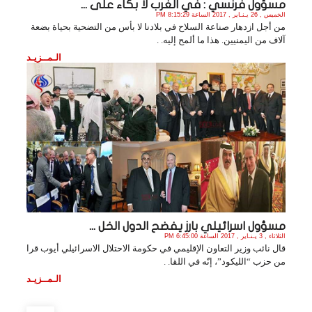
مسؤول فرنسي : في الغرب لا بكاء على ...
الخميس , 26 يـنـاير , 2017 الساعة 8:15:29 PM
من أجل ازدهار صناعة السلاح في بلادنا لا بأس من التضحية بحياة بضعة
آلاف من اليمنيين. هذا ما ألمح إليه. .
الـمــزيـد
مسؤول اسرائيلي بارز يفضح الدول الخل ...
الثلاثاء , 3 يـنـاير , 2017 الساعة 6:45:00 PM
قال نائب وزير التعاون الإقليمي في حكومة الاحتلال الاسرائيلي أيوب قرا
من حزب “الليكود”، إنّه في اللقا. .
الـمــزيـد