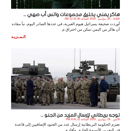
هاكر يمني يخترق مجموعات واتس أب صهي ...
الثلاثاء , 30 يـولـيـو , 2019 الساعة 12:31:40 AM
أوردت صحيفة يسرائيل هيوم العبرية، في عددها الصادر اليوم، نبأ مفاده
أن هاكر من اليمن تمكن من اختراق م. .
الـمــزيـد
توجه بريطاني لإرسال المزيد من الجنو ...
الأثنين , 29 يـولـيـو , 2019 الساعة 9:41:15 PM
تعتزم الحكومة البريطانية إرسال عدد من الجنود الإضافيين إلى قاعدة
في البحرين الأسبوع الجاري. وأفاد م. .