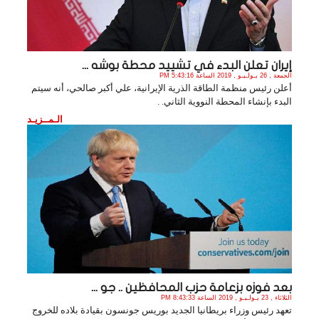
إيران تعلن البدء في تشييد محطة بوشه ...
الجمعة , 26 يـولـيـو , 2019 الساعة 5:43:16 PM
أعلن رئيس منظمة الطاقة الذرية الإيرانية، علي أكبر صالحي، أنه سيتم
البدء بإنشاء المحطة النووية الثاني. .
الـمــزيـد
بعد فوزه بزعامة حزب المحافظين .. جو ...
الثلاثاء , 23 يـولـيـو , 2019 الساعة 8:43:33 PM
تعهد رئيس وزراء بريطانيا الجديد بوريس جونسون بقيادة بلاده للخروج