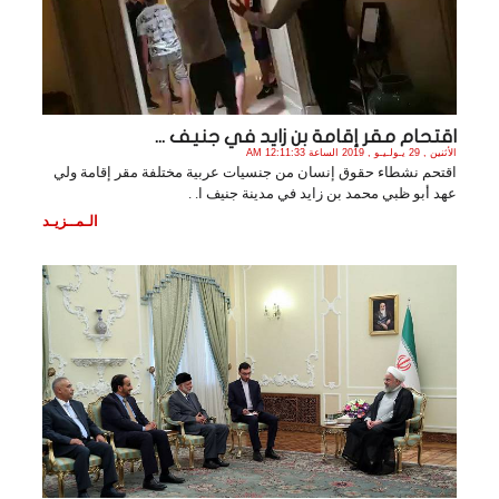
اقتحام مقر إقامة بن زايد في جنيف ...
الأثنين , 29 يـولـيـو , 2019 الساعة 12:11:33 AM
اقتحم نشطاء حقوق إنسان من جنسيات عربية مختلفة مقر إقامة ولي
عهد أبو ظبي محمد بن زايد في مدينة جنيف ا. .
الـمــزيـد