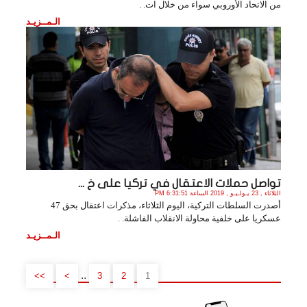
من الاتحاد الأوروبي سواء من خلال ات. .
الـمــزيـد
تواصل حملات الاعتقال في تركيا على خ ...
الثلاثاء , 23 يـولـيـو , 2019 الساعة 6:31:51 PM
أصدرت السلطات التركية، اليوم الثلاثاء، مذكرات اعتقال بحق 47
عسكريا على خلفية محاولة الانقلاب الفاشلة. .
الـمــزيـد
..
>>
>
3
2
1