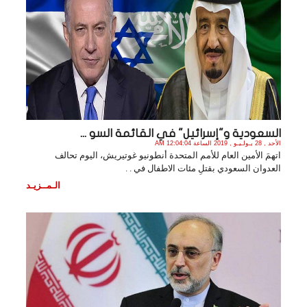
السعودية و"إسرائيل" في القائمة السو ...
الأحد , 28 يـولـيـو , 2019 الساعة 12:04:04 AM
اتهمَ الأمين العام للأمم المتحدة أنطونيو غوتيريش، اليوم تحالف
العدوان السعودي بقتلِ مئات الاطفال في . .
الـمــزيـد