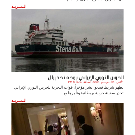
الـمــزيـد
الحرس الثوري الإيراني يوجه تحذيرا ل ...
الأثنين , 29 يـولـيـو , 2019 الساعة 6:24:07 PM
يظهر شريط فيديو، نشر مؤخراً، قوات البحرية للحرس الثوري الإيراني
تحذر سفينة حربية بريطانية وتأمرها بع. .
الـمــزيـد