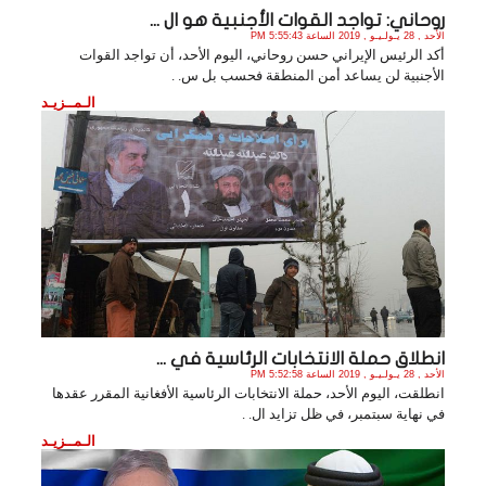
روحاني: تواجد القوات الأجنبية هو ال ...
الأحد , 28 يـولـيـو , 2019 الساعة 5:55:43 PM
أكد الرئيس الإيراني حسن روحاني، اليوم الأحد، أن تواجد القوات
الأجنبية لن يساعد أمن المنطقة فحسب بل س. .
الـمــزيـد
انطلاق حملة الانتخابات الرئاسية في ...
الأحد , 28 يـولـيـو , 2019 الساعة 5:52:58 PM
انطلقت، اليوم الأحد، حملة الانتخابات الرئاسية الأفغانية المقرر عقدها
في نهاية سبتمبر، في ظل تزايد ال. .
الـمــزيـد