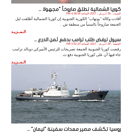
كوريا الشمالية تطلق صاروخاً "مجهولا ...
السبت , 29 أبـريـل , 2017 الساعة 4:38:54 PM
أفادت وكالة "يونهاب" الكورية الجنوبية إن كوريا الشمالية أطلقت ليل
الجمعة صاروخاً بالستياً من منطقة ش. .
الـمــزيـد
سيول ترفض طلب ترامب بدفع ثمن الدرع ...
الجمعة , 28 أبـريـل , 2017 الساعة 5:52:23 PM
رفضت كوريا الجنوبية الجمعة تصريحات للرئيس الأميركي دونالد ترامب
جاء فيها أن على كوريا الجنوبية دفع ث. .
الـمــزيـد
روسيا تكشف مصير معدات سفينة "ليمان" ...