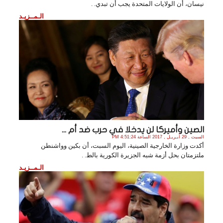
نيسان، أن الولايات المتحدة يجب أن تبدي. .
الـمــزيـد
الصين وأميركا لن يدخلا في حرب ضد أم ...
السبت , 29 أبـريـل , 2017 الساعة 4:51:24 PM
أكدت وزارة الخارجية الصينية، اليوم السبت، أن بكين وواشنطن
ملتزمتان بحل أزمة شبه الجزيرة الكورية بالط. .
الـمــزيـد