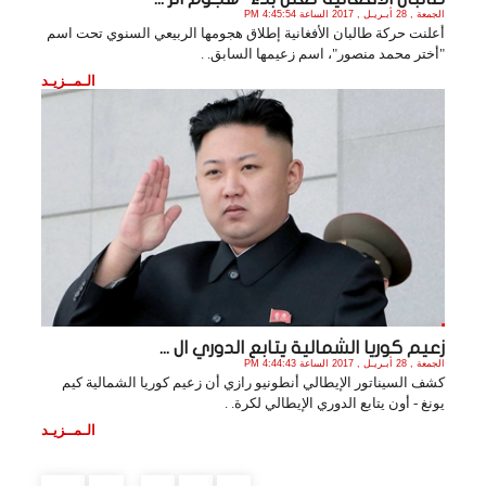
الجمعة , 28 أبـريـل , 2017 الساعة 4:45:54 PM
أعلنت حركة طالبان الأفغانية إطلاق هجومها الربيعي السنوي تحت اسم
"أختر محمد منصور"، اسم زعيمها السابق. .
الـمــزيـد
زعيم كوريا الشمالية يتابع الدوري ال ...
الجمعة , 28 أبـريـل , 2017 الساعة 4:44:43 PM
كشف السيناتور الإيطالي أنطونيو رازي أن زعيم كوريا الشمالية كيم
يونغ - أون يتابع الدوري الإيطالي لكرة. .
الـمــزيـد