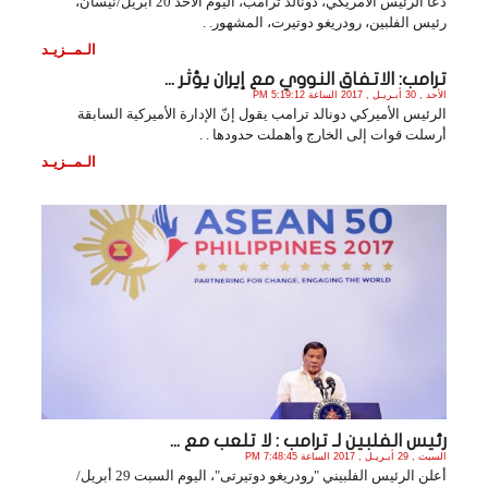
دعا الرئيس الأمريكي، دونالد ترامب، اليوم الأحد 20 أبريل/نيسان،
رئيس الفلبين، رودريغو دوتيرت، المشهور. .
الـمــزيـد
ترامب: الاتفاق النووي مع إيران يؤثر ...
الأحد , 30 أبـريـل , 2017 الساعة 5:19:12 PM
الرئيس الأميركي دونالد ترامب يقول إنّ الإدارة الأميركية السابقة
أرسلت قوات إلى الخارج وأهملت حدودها . .
الـمــزيـد
رئيس الفلبين لـ ترامب : لا تلعب مع ...
السبت , 29 أبـريـل , 2017 الساعة 7:48:45 PM
أعلن الرئيس الفلبيني "رودريغو دوتيرتى"، اليوم السبت 29 أبريل/