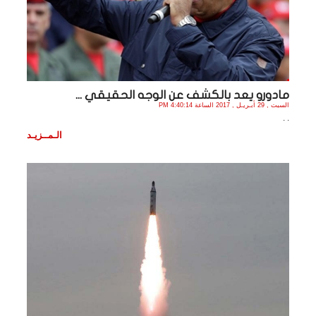
مادورو يعد بالكشف عن الوجه الحقيقي ...
السبت , 29 أبـريـل , 2017 الساعة 4:40:14 PM
. .
الـمــزيـد