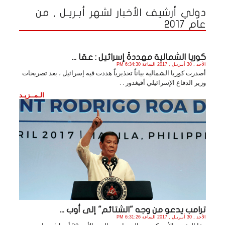
دولي أرشيف الأخبار لشهر أبـريـل , من
عام 2017
كوريا الشمالية مهددةً إسرائيل : عقا ...
الأحد , 30 أبـريـل , 2017 الساعة 6:34:30 PM
أصدرت كوريا الشمالية بياناً تحذيرياً هددت فيه إسرائيل ، بعد تصريحات
وزير الدفاع الإسرائيلي أفيغدور . .
الـمــزيـد
ترامب يدعو من وجه "الشتائم" إلى أوب ...
الأحد , 30 أبـريـل , 2017 الساعة 6:31:26 PM