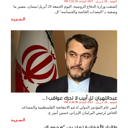
الجمعة , 28 أبـريـل , 2017 الساعة 5:51:03 PM
كشفت وزارة الدفاع الروسية، اليوم الجمعة 28 أبريل/نيسان، مصير ما
وصفته بـ"المعدات الخاصة والحساسة" ال. .
الـمــزيـد
عبداللهيان: تل أبيب لا تدرك عواقب ا ...
الجمعة , 28 أبـريـل , 2017 الساعة 4:46:58 PM
أمين عام المؤتمر الدولي لدعم الانتفاضة الفلسطينية والمساعد
الخاص لرئيس البرلمان الإيراني حسين أمير ع. .
الـمــزيـد
طالبان الأفغانية تعلن بدء "هجوم الر ...