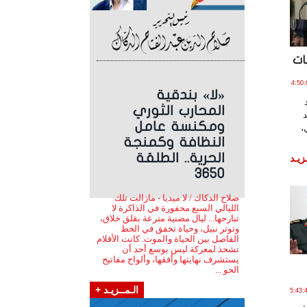
ات
3 يـولـيـو , 2018 الساعة 4:50:08
«لا» بندقية
المحارب الثوري
ومكنسة عامل
،
النظافة وكمنجة
الحرية.. الطلقة
زيـد
3650
صلاح الدكاك / لا ميديا - مازالت تلك
الليالي السبع محفورة في الذاكرة لا
تبارحها... ليال مضنية مترعة بقلق خلاق،
وتوتر نبيل، وحياة تخفق في الخط
الفاصل بين الحياة والموت. كانت الأقلام
تشحذ لمعركة ليس بوسع أحد أن
يستشرف نهايتها وأفقها، وألواح مفاتيح
الحو ...
الـمــزيـد +
27 يـولـيـو , 2018 الساعة 5:43:44