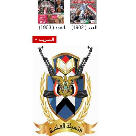
العدد ( 1902)
العدد ( 1903)
الـمـزيــد +