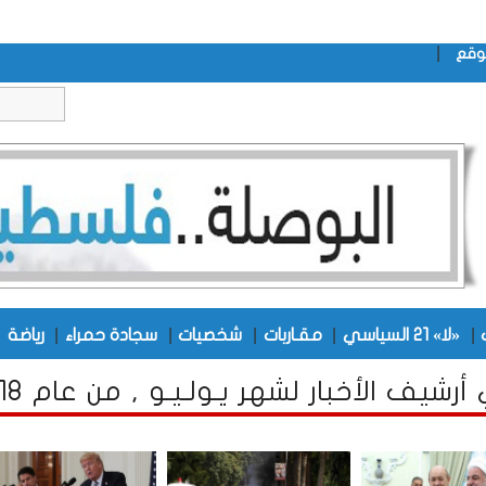
|
وقع
|
|
|
|
|
|
«لا» 21 السياسي
مقـاربات
شخصيات
سجادة حمراء
رياضة
رشيف الأخبار لشهر يـولـيـو , من عام 2018