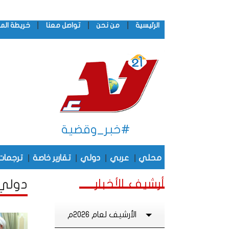
|
|
|
الرئيسية
من نحن
تواصل معنا
خريطة الم
#خبر_وقضية
|
|
|
|
محلي
عربي
دولي
تقارير خاصة
ترجمات
أرشيف الأخبار
دولي أ
الأرشيف لعام 2026م