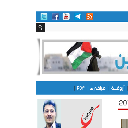
|
|
|
أروقـــة
مرافىء
PDF