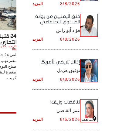
8/8/2026
المزيد
أرشيف شهر ديـسـمـبـر ,
أرشيف شهر نـوفـمـبـر ,
خنق اليمنيين من بوابة
الصندوق الاجتماعي
أرشيف شهر ديـسـمـبـر ,
فؤاد أبو راس
24 قت
8/8/2026
المزيد
انتحاري ب
PM
لقي 
مصرعهم، ف
إذلال تاريخي لأمريكا
صباح اليوم 
توفيق هزمل
صغيرة للش
كويت. .
8/8/2026
المزيد
تناقضات وزيف!
عمر القاضي
8/5/2026
المزيد