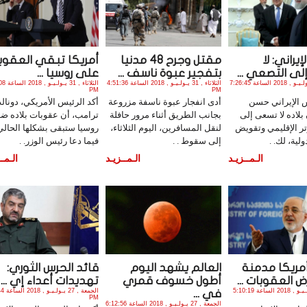
إيراني: لا
مقتل وجرح 48 مدنيا
أمريكا تبقي العقوب
ى التصعي ...
بتفجير عبوة ناسف ...
على روسيا ...
الثلاثاء , 31 يـولـيـو , 2018 الساعة 7:26:45
الثلاثاء , 31 يـولـيـو , 2018 الساعة 4:51:36
الثلاثاء , 1
PM
PM
س الإيراني حسن
أدى انفجار عبوة ناسفة مزروعة
أكد الرئيس الأمريكي، دونالد
بلاده لا تسعى إلى
بجانب الطريق أثناء مرور حافلة
ترامب، أن عقوبات بلاده ضد
تر الإقليمي وتقويض
لنقل المسافرين، اليوم الثلاثاء،
روسيا ستبقى بشكلها الحالي
ولية، لك. .
إلى سقوط . .
فيما دعا رئيس الوزر. .
الـمــزيـد
الـمــزيـد
الـمــ
مريكا مدمنة
العالم يشهد اليوم
قائد الحرس الثوري:
 العقوبات ...
أطول خسوف قمري
تهديدات أعداء إي ...
الأحد , 29 يـولـيـو , 2018 الساعة 5:10:19
الجمعة , 
في ...
PM
الجمعة , 27 يـولـيـو , 2018 الساعة 6:12:56