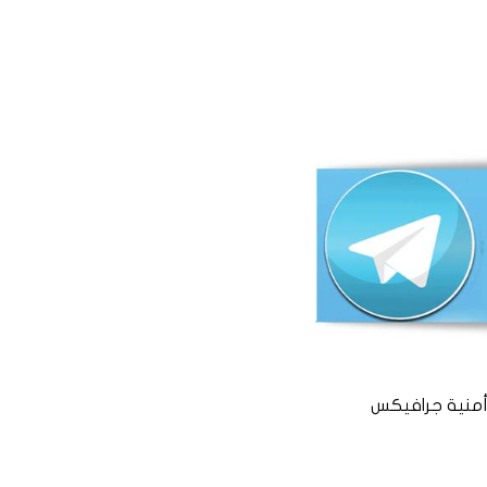
منية جرافيكس