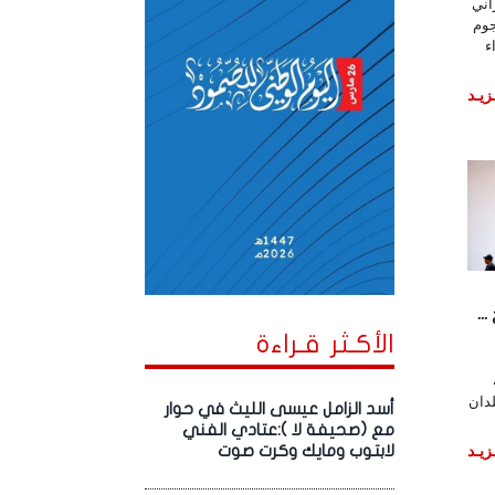
اني
وم
ء
زيـد
.
الأكـثر قـراءة
ا القمة الـ10 لبلدان
أسد الزامل عيسى الليث في حوار
مع (صحيفة لا ):عتادي الفني
زيـد
لابتوب ومايك وكرت صوت