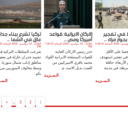
يلا في تفجير
الاركان الايرانية: قواعد
تركيا تشرع ببناء جدار
جوار مرك ...
أميركا ومص ...
عازل في الشما ...
الأربعاء , 25 يـولـيـو , 2018 الساعة 5:40:41
الثلاثاء , 24 يـولـيـو , 2018 الساعة 7:30:23
الثلاثاء , 4
PM
PM
24 شخصا على الأقل
حذر رئيس الاركان العامة
شرعت السلطات التركية ف
ي تفجير استهدف
للقوات المسلحة الايرانية اللواء
تشييد جدران عازلة في بعض
الأربعاء، حافلة
محمد باقري الاميركيين من
مناطق إدلب شمال سوريا،
رطة، في مدينة
العبث بذيل الاسد، م. .
وسط مخاوف السوريين من 
يكو. .
الـمــزيـد
الـمــزيـد
الـمــ
..
>
3
2
1