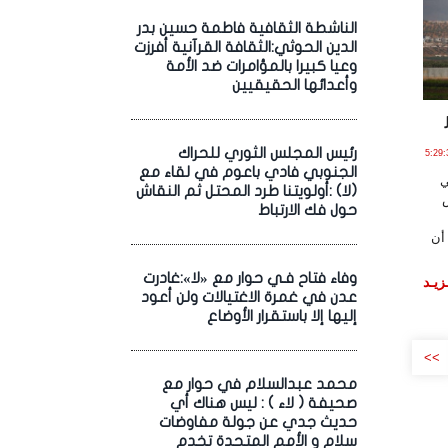
الناشطة الثقافية فاطمة حسين بدر
الدين الحوثي:الثقافة القرآنية أفرزت
وعيا كبيرا بالمؤامرات ضد الأمة
وأعدائها الحقيقيين
رئيس المجلس الثوري للحراك
2 يـولـيـو , 2018 الساعة 5:29:32
الجنوبي فادي باعوم في لقاء مع
ي
(لا) :أولويتنا طرد المحتل ثم النقاش
حول فك الارتباط
أن
وفاء فتاح فـي حوار مع «لا»:غادرت
زيـد
عدن في غمرة الاغتيالات ولن أعود
إليها إلا باستقرار الأوضاع
>>
محمد عبدالسلام في حوار مع
صحيفة ( لاء ) : ليس هناك أي
حديث جدي عن جولة مفاوضات
سلام و الأمم المتحدة تخدم