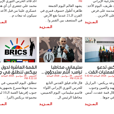
خارجية الإيراني
أكد قائد الحرس الثوري الإير
PM
ظريف، اليوم الأحد:
يشهد العالم اليوم الجمعة
محمد علي جعفري أن أي هج
 مدمنه على فرض
ظاهرة أطول خسوف قمري في
عسكري علينا من قبل الأعدا
لى الأخرين. .
القرن الـ21 عندما تقع الأرض
سيكون له تبعات م. .
في المنتصف بين القمر وا. .
الـمــزيـد
الـمــ
الـمــزيـد
كس تدعو
سليماني مخاطبا
القمة العاشرة لدول
مليات القت ...
ترامب: أنتم ستبدؤون ...
بريكس تنطلق في ج ..
الجمعة , 27 يـولـيـو , 2018 الساعة 5:42:43
الخميس , 26 يـولـيـو , 2018 الساعة
الخميس , 26 يـولـيـو , 2018 الساعة
4:22:10 PM
4:24:19 PM
عة بريكس - البرازيل
قال قائد فيلق القدس التابع
تنطلق، اليوم الخميس، في
هند والصين وجنوب
للحرس الثوري الإيراني اللواء
مدينة جوهانسبرغ بجمهورية
خلال قمة عقدت، أمس
قاسم سليماني، اليوم الخميس،
جنوب إفريقي
 جوها. .
مخاطبا الرئيس ال. .
مجموعة بريكس (البرا. .
الـمــزيـد
الـمــزيـد
الـمــ