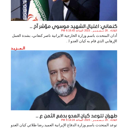
كنعاني: اغتيال الشهيد موسوي مؤشر آخ ...
الثلاثاء , 26 ديـسـمـبـر , 2023 الساعة 6:16:45 PM
أدان المتحدث باسم وزارة الخارجية الايرانية ناصر كنعاني، بشدة العمل
الإرهابي الذي قام به كيان العدو ا. .
الـمــزيـد
طهران تتوعد كيان العدو بدفع الثمن ع ...
الثلاثاء , 26 ديـسـمـبـر , 2023 الساعة 6:14:24 PM
توعد المتحدث باسم وزارة الدفاع الإيرانية العميد رضا طلائي كيان العدو