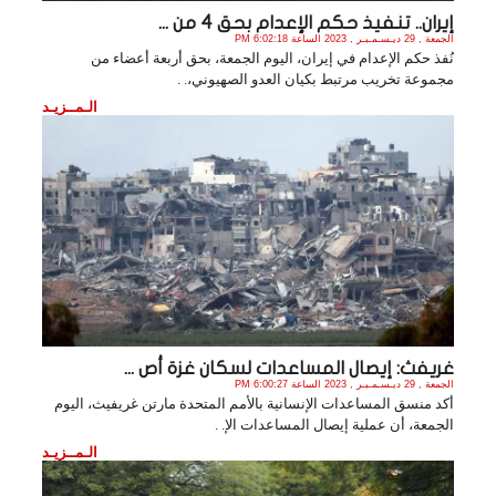
إيران.. تنفيذ حكم الإعدام بحق 4 من ...
الجمعة , 29 ديـسـمـبـر , 2023 الساعة 6:02:18 PM
نُفذ حكم الإعدام في إيران، اليوم الجمعة، بحق أربعة أعضاء من
مجموعة تخريب مرتبط بكيان العدو الصهيوني،. .
الـمــزيـد
غريفث: إيصال المساعدات لسكان غزة أص ...
الجمعة , 29 ديـسـمـبـر , 2023 الساعة 6:00:27 PM
أكد منسق المساعدات الإنسانية بالأمم المتحدة مارتن غريفيث، اليوم
الجمعة، أن عملية إيصال المساعدات الإ. .
الـمــزيـد