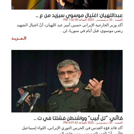
عبداللهيان: اغتيال موسوي سيزيد من ع ...
السبت , 30 ديـسـمـبـر , 2023 الساعة 7:32:39 PM
أكد وزير الخارجية الإيراني حسين أمير عبد اللهيان، أنّ اغتيال الشهيد
رضي موسوي، قبل أيام في سوريا، لن. .
الـمــزيـد
قاآني: "تل أبيب" وواشنطن فشلتا في ت ...
السبت , 30 ديـسـمـبـر , 2023 الساعة 6:07:43 PM
أكد قائد قوّة القدس في الحرس الثوري الإيراني، اللواء إسماعيل
قاآني، أنّ العدو الصهيوني، ومن خلفه الو. .