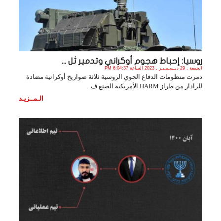
روسيا: إحباط هجوم أوكراني وتدمير ثل ...
الجمعة , 29 ديـسـمـبـر , 2023 الساعة 6:04:37 PM
دمرت منظومات الدفاع الجوي الروسية ثلاثة صواريخ أوكرانية مضادة
للرادار من طراز HARM الأمريكية الصنع ف. .
الـمــزيـد