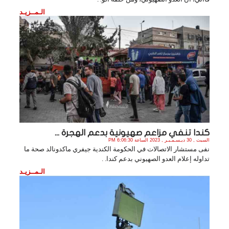
الـمــزيـد
كندا تنفي مزاعم صهيونية بدعم الهجرة ...
السبت , 30 ديـسـمـبـر , 2023 الساعة 6:06:30 PM
نفى مستشار الاتصالات في الحكومة الكندية جيفري ماكدونالد صحة ما
تداوله إعلام العدو الصهيوني بدعم كندا. .
الـمــزيـد