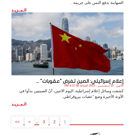
الصهاينة بدفع الثمن على جريمة . .
الـمــزيـد
إعلام إسرائيلي: الصين تفرض "عقوبات" ...
الأثنين , 25 ديـسـمـبـر , 2023 الساعة 6:27:08 PM
كشفت وسائل إعلام إسرائيلية، اليوم الاثنين، أنّ الصينيين بدأوا في
الآونة الأخيرة وضع "عقبات بيروقراطي. .
الـمــزيـد
..
>>
>
3
2
1