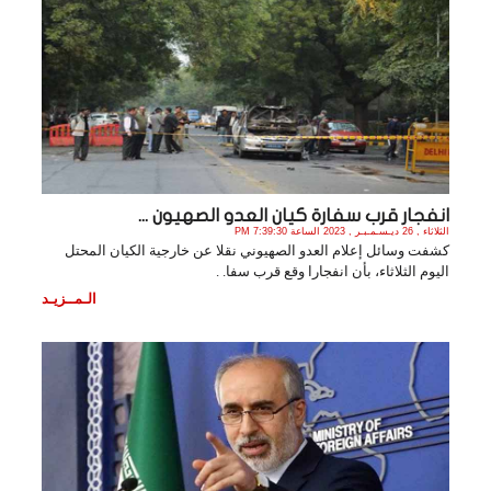
انفجار قرب سفارة كيان العدو الصهيون ...
الثلاثاء , 26 ديـسـمـبـر , 2023 الساعة 7:39:30 PM
كشفت وسائل إعلام العدو الصهيوني نقلا عن خارجية الكيان المحتل
اليوم الثلاثاء، بأن انفجارا وقع قرب سفا. .
الـمــزيـد