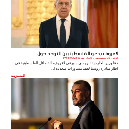
لافروف يدعو الفلسطينيين للتوحد حول ...
الأحد , 31 ديـسـمـبـر , 2023 الساعة 6:09:28 PM
دعا وزير الخارجية الروسي سيرغي لافروف، الفصائل الفلسطينية في
اطار مبادرة روسيا لعقد مشاورات متعددة ا. .
الـمــزيـد