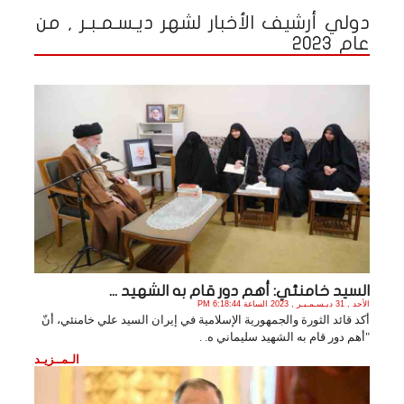
دولي أرشيف الأخبار لشهر ديـسـمـبـر , من
عام 2023
السيد خامنئي: أهم دور قام به الشهيد ...
الأحد , 31 ديـسـمـبـر , 2023 الساعة 6:18:44 PM
أكد قائد الثورة والجمهورية الإسلامية في إيران السيد علي خامنئي، أنّ
"أهم دور قام به الشهيد سليماني ه. .
الـمــزيـد