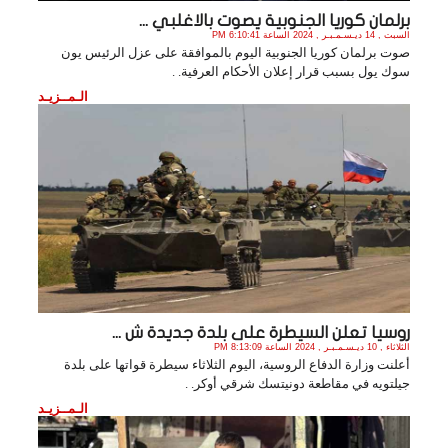
برلمان كوريا الجنوبية يصوت بالاغلبي ...
السبت , 14 ديـسـمـبـر , 2024 الساعة 6:10:41 PM
صوت برلمان كوريا الجنوبية اليوم بالموافقة على عزل الرئيس يون
سوك يول بسبب قرار إعلان الأحكام العرفية. .
الـمــزيـد
روسيا تعلن السيطرة على بلدة جديدة ش ...
الثلاثاء , 10 ديـسـمـبـر , 2024 الساعة 8:13:09 PM
أعلنت وزارة الدفاع الروسية، اليوم الثلاثاء سيطرة قواتها على بلدة
جيلتويه في مقاطعة دونيتسك شرقي أوكر. .
الـمــزيـد