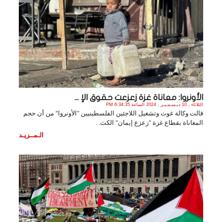
الأونروا: معاناة غزة زعزعت حقوق الإ ...
الثلاثاء , 10 ديـسـمـبـر , 2024 الساعة 6:34:35 PM
قالت وكالة غوث وتشغيل اللاجئين الفلسطينيين "الأونروا" من أن حجم
المعاناة بقطاع غزة "زعزع إيمان" الكث. .
الـمــزيـد