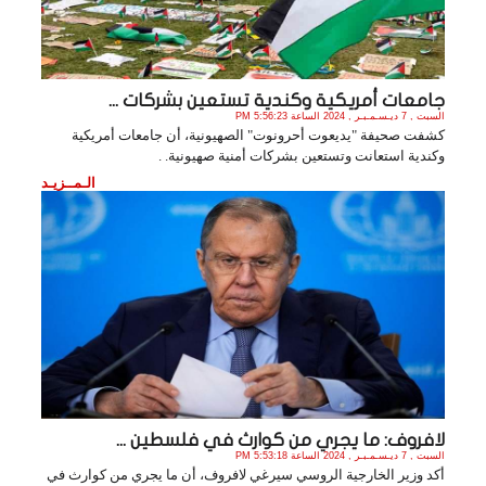
جامعات أمريكية وكندية تستعين بشركات ...
السبت , 7 ديـسـمـبـر , 2024 الساعة 5:56:23 PM
كشفت صحيفة "يديعوت أحرونوت" الصهيونية، أن جامعات أمريكية
وكندية استعانت وتستعين بشركات أمنية صهيونية. .
الـمــزيـد
لافروف: ما يجري من كوارث في فلسطين ...
السبت , 7 ديـسـمـبـر , 2024 الساعة 5:53:18 PM
أكد وزير الخارجية الروسي سيرغي لافروف، أن ما يجري من كوارث في