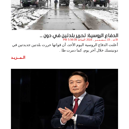
الدفاع الروسية: تحرير بلدتين في دون ...
الأحد , 15 ديـسـمـبـر , 2024 الساعة 5:56:09 PM
أعلنت الدفاع الروسية اليوم الأحد، أن قواتها حررت بلدتين جديدتين في
دونيتسك خلال آخر يوم، كما دمرت طا. .
الـمــزيـد