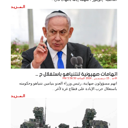
الـمــزيـد
اتهامات صهيونية لنتنياهو باستغلال ح ...
الأحد , 15 ديـسـمـبـر , 2024 الساعة 5:56:50 PM
اتهم مسؤولون صهاينة، رئيس وزراء العدو بنيامين نتنياهو وحكومته
باستغلال حرب الإبادة على قطاع غزة لأغر. .
الـمــزيـد