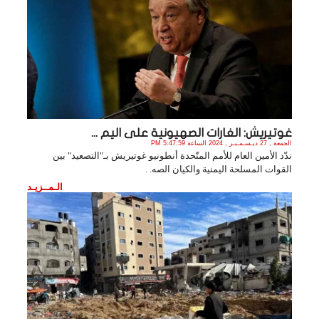
غوتيريش: الغارات الصهيونية على اليم ...
الجمعة , 27 ديـسـمـبـر , 2024 الساعة 5:47:59 PM
ندّد الأمين العام للأمم المتّحدة أنطونيو غوتيريش بـ"التصعيد" بين
القوات المسلحة اليمنية والكيان الصه. .
الـمــزيـد