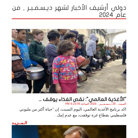
دولي أرشيف الأخبار لشهر ديـسـمـبـر , من
عام 2024
"الأغذية العالمي": نقص الغذاء يوقف ...
السبت , 28 ديـسـمـبـر , 2024 الساعة 6:23:55 PM
اكد برنامج الأغذية العالمي، اليوم السبت، إن "حياة أكثر من مليوني
فلسطيني بقطاع غزة توقفت، مع عدم إمك. .
الـمــزيـد