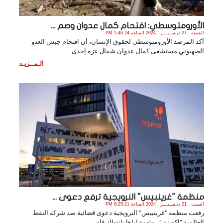
الأورومتوسطي: اقتحام كمال عدوان وصم ...
الجمعة , 27 ديـسـمـبـر , 2024 الساعة 5:46:24 PM
أكد المرصد الأورومتوسطي لحقوق الإنسان، أن اقتحام جيش العدو
الصهيوني مستشفى كمال عدوان شمال غزة إحدى . .
الـمــزيـد
منظمة "غرينبيس" النرويجية ترفع دعوى ...
السبت , 21 ديـسـمـبـر , 2024 الساعة 6:25:21 PM
رفعت منظمة "غرينبيس" النرويجية دعوى قضائية ضد شركة النفط
العالمية "إكوينور"، متهمة إياها بانتهاك قان. .