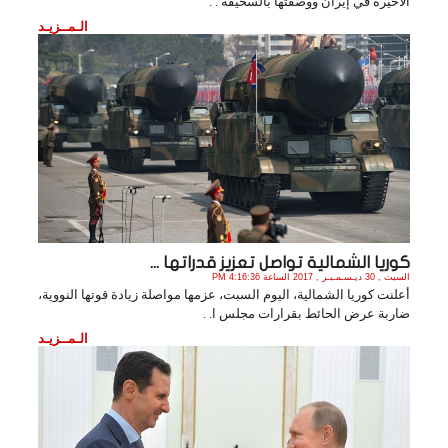
الأخيرة في إيران ووصفتها بالسخيفة . .
الـمــزيـد
كوريا الشمالية تواصل تعزيز قدراتها ...
السبت , 30 ديـسـمـبـر , 2017 الساعة 4:16:36 PM
أعلنت كوريا الشمالية، اليوم السبت، عزمها مواصلة زيادة قوتها النووية،
ضاربة عرض الحائط بقرارات مجلس ا. .
الـمــزيـد