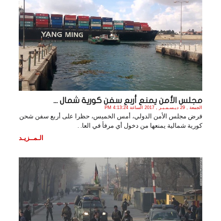
مجلس الأمن يمنع أربع سفن كورية شمال ...
الجمعة , 29 ديـسـمـبـر , 2017 الساعة 4:13:24 PM
فرض مجلس الأمن الدولي، أمس الخميس، حظرا على أربع سفن شحن
كورية شمالية يمنعها من دخول أي مرفأ في العا. .
الـمــزيـد