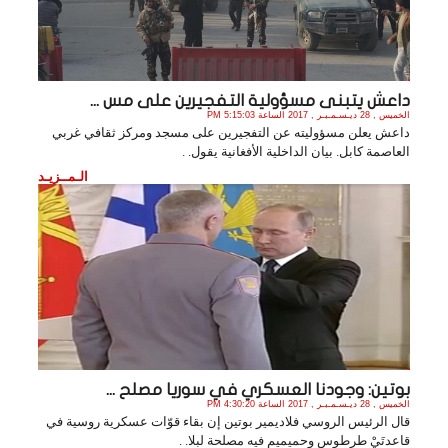
داعش يتبنى مسؤولية التفجيرين على مس ...
الخميس , 28 ديـسـمـبـر , 2017 الساعة 5:15:03 PM
داعش يعلن مسؤوليته عن التفجيرين على مسجد ومركز ثقافي غربي
العاصمة كابل. بيان الداخلية الأفغانية يقول. .
الـمــزيـد
بوتين: وجودنا العسكري في سوريا مصلح ...
الخميس , 28 ديـسـمـبـر , 2017 الساعة 4:30:20 PM
قال الرئيس الروسي فلاديمير بوتين إن بقاء قوّات عسكرية روسية في
قاعدتَيْ طرطوس وحميميم فيه مصلحة لبلا. .