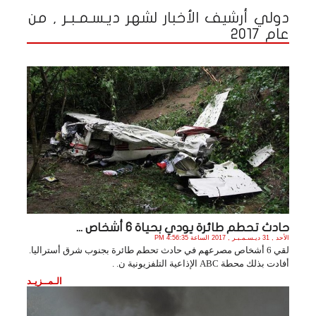
دولي أرشيف الأخبار لشهر ديـسـمـبـر , من
عام 2017
حادث تحطم طائرة يودي بحياة 6 أشخاص ...
الأحد , 31 ديـسـمـبـر , 2017 الساعة 4:56:35 PM
لقي 6 أشخاص مصرعهم في حادث تحطم طائرة بجنوب شرق أستراليا.
أفادت بذلك محطة ABC الإذاعية التلفزيونية ن. .
الـمــزيـد