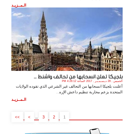
الـمــزيـد
بلجيكا تعلن انسحابها من تحالف واشنط ...
الخميس , 28 ديـسـمـبـر , 2017 الساعة 4:26:12 PM
أعلنت بلجيكا انسحابها من التحالف غير الشرعي الذي تقوده الولايات
المتحدة بزعم محاربة تنظيم داعش الإره. .
الـمــزيـد
..
>>
>
3
2
1