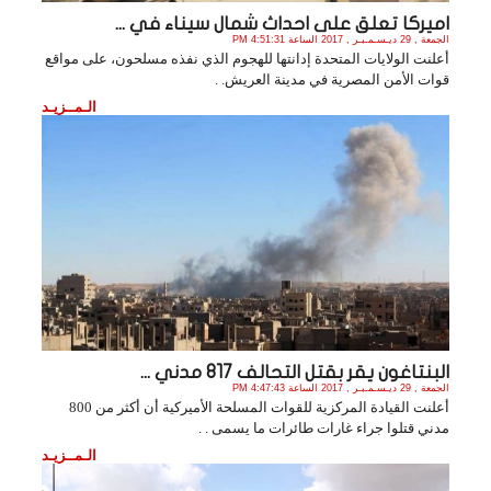
اميركا تعلق على احداث شمال سيناء في ...
الجمعة , 29 ديـسـمـبـر , 2017 الساعة 4:51:31 PM
أعلنت الولايات المتحدة إدانتها للهجوم الذي نفذه مسلحون، على مواقع
قوات الأمن المصرية في مدينة العريش. .
الـمــزيـد
البنتاغون يقر بقتل التحالف 817 مدني ...
الجمعة , 29 ديـسـمـبـر , 2017 الساعة 4:47:43 PM
أعلنت القيادة المركزية للقوات المسلحة الأميركية أن أكثر من 800
مدني قتلوا جراء غارات طائرات ما يسمى . .
الـمــزيـد