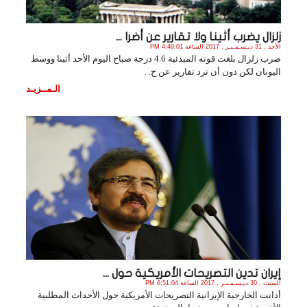
زلزال يضرب أثينا ولا تقارير عن أضرا ...
الأحد , 31 ديـسـمـبـر , 2017 الساعة 4:49:01 PM
ضرب زلزال بلغت قوته المبدئية 4.6 درجة صباح اليوم الأحد أثينا ووسط
اليونان لكن دون أن ترد تقارير عن ح. .
الـمــزيـد
إيران تدين التصريحات الأمريكية حول ...
السبت , 30 ديـسـمـبـر , 2017 الساعة 6:51:04 PM
أدانت الخارجية الإيرانية التصريحات الأمريكية حول الأحداث المطلبية