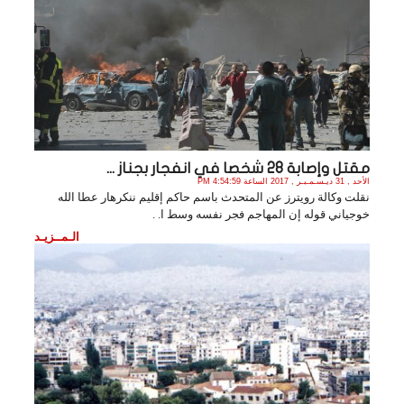
مقتل وإصابة 28 شخصا في انفجار بجناز ...
الأحد , 31 ديـسـمـبـر , 2017 الساعة 4:54:59 PM
نقلت وكالة رويترز عن المتحدث باسم حاكم إقليم ننكرهار عطا الله
خوجياني قوله إن المهاجم فجر نفسه وسط ا. .
الـمــزيـد