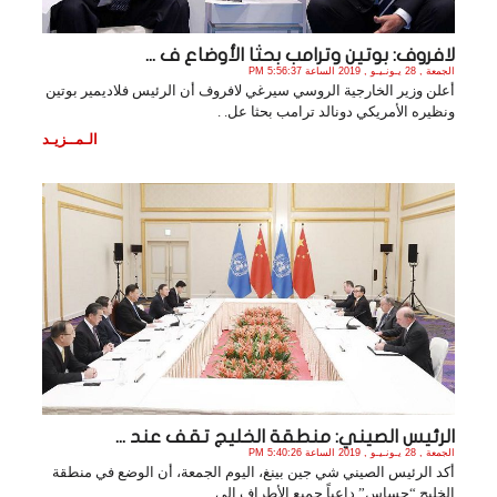
لافروف: بوتين وترامب بحثا الأوضاع ف ...
الجمعة , 28 يـونـيـو , 2019 الساعة 5:56:37 PM
أعلن وزير الخارجية الروسي سيرغي لافروف أن الرئيس فلاديمير بوتين
ونظيره الأمريكي دونالد ترامب بحثا عل. .
الـمــزيـد
الرئيس الصيني: منطقة الخليج تقف عند ...
الجمعة , 28 يـونـيـو , 2019 الساعة 5:40:26 PM
أكد الرئيس الصيني شي جين بينغ، اليوم الجمعة، أن الوضع في منطقة
الخليج “حساس” داعياً جميع الأطراف إلى. .