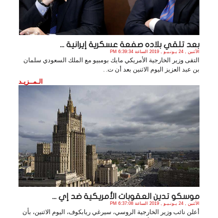
بعد تلقي بلاده صفعة عسكرية إيرانية ...
الأثنين , 24 يـونـيـو , 2019 الساعة 6:39:34 PM
التقى وزير الخارجية الأمريكي مايك بومبيو مع الملك السعودي سلمان
بن عبد العزيز اليوم الاثنين بعد أن ت. .
الـمــزيـد
موسكو تدين العقوبات الأمريكية ضد إي ...
الأثنين , 24 يـونـيـو , 2019 الساعة 6:37:08 PM
أعلن نائب وزير الخارجية الروسي، سيرغي ريابكوف، اليوم الاثنين، بأن