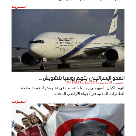
الـمــزيـد
العدو الإسرائيلي يتهم روسيا بتشويش ...
الخميس , 27 يـونـيـو , 2019 الساعة 8:03:38 PM
اتهم الكيان الصهيوني روسيا بالتسبب في تشويش أنظمة الملاحة
للطائرات المدنية في أجواء الأراضي المحتلة،. .
الـمــزيـد