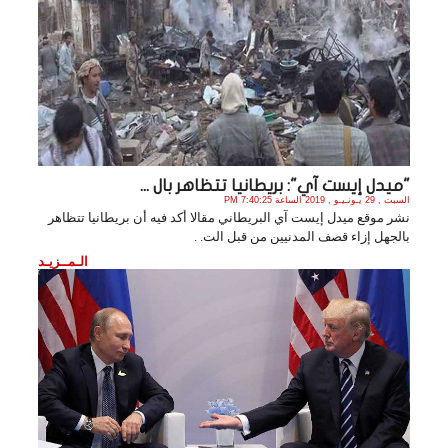
"ميدل إيست آي": بريطانيا تتظاهر بال ...
السبت , 29 يـونـيـو , 2019 الساعة 7:40:25 PM
نشر موقع ميدل إيست آي البريطاني مقالا أكد فيه أن بريطانيا تتظاهر
بالجهل إزاء قصف المدنيين من قبل الت. .
الـمــزيـد