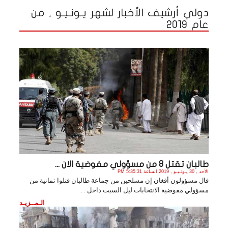
دولي أرشيف الأخبار لشهر يـونـيـو , من
عام 2019
طالبان تقتل 8 من مسؤولي مفوضية الان ...
الأحد , 30 يـونـيـو , 2019 الساعة 5:35:31 PM
قال مسؤولون أفغان إن مسلحين من جماعة طالبان قتلوا ثمانية من
مسؤولي مفوضية الانتخابات ليل السبت داخل . .
الـمــزيـد