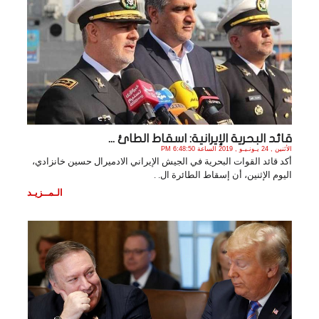
قائد البحرية الإيرانية: اسقاط الطائ ...
الأثنين , 24 يـونـيـو , 2019 الساعة 6:48:50 PM
أكد قائد القوات البحرية في الجيش الإيراني الادميرال حسين خانزادي،
اليوم الإثنين، أن إسقاط الطائرة ال. .
الـمــزيـد