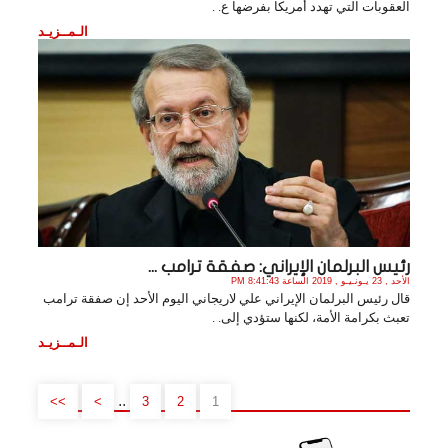
العقوبات التي تهدد أمريكا بفرضها ع. .
الـمــزيـد
رئيس البرلمان الإيراني: صفقة ترامب ...
الأحد , 23 يـونـيـو , 2019 الساعة 8:41:43 PM
قال رئيس البرلمان الإيراني علي لاريجاني اليوم الأحد إن صفقة ترامب
تعبث بكرامة الأمة، لكنها ستؤدي إلى. .
الـمــزيـد
..
>>
>
3
2
1