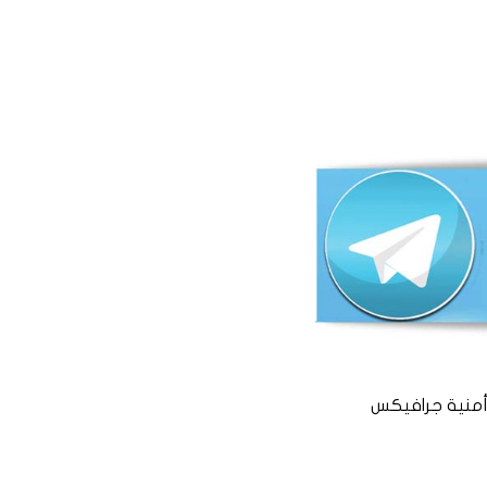
منية جرافيكس