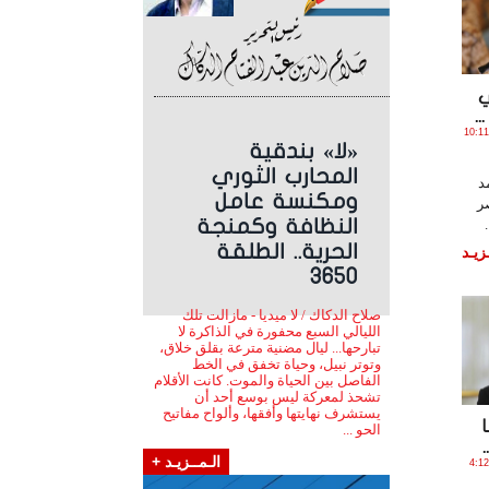
21 في
.
ـاير , 2018 الساعة 10:11:04
«لا» بندقية
المحارب الثوري
د
ومكنسة عامل
ر
النظافة وكمنجة
الحرية.. الطلقة
زيـد
3650
صلاح الدكاك / لا ميديا - مازالت تلك
الليالي السبع محفورة في الذاكرة لا
تبارحها... ليال مضنية مترعة بقلق خلاق،
وتوتر نبيل، وحياة تخفق في الخط
الفاصل بين الحياة والموت. كانت الأقلام
تشحذ لمعركة ليس بوسع أحد أن
يستشرف نهايتها وأفقها، وألواح مفاتيح
الحو ...
الـمــزيـد +
ير , 2018 الساعة 4:12:05