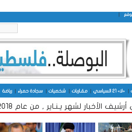
|
وقع
|
|
|
|
|
|
«لا» 21 السياسي
مقـاربات
شخصيات
سجادة حمراء
رياضة
رشيف الأخبار لشهر يـنـاير , من عام 2018