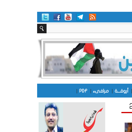
|
|
|
أروقـــة
مرافىء
PDF