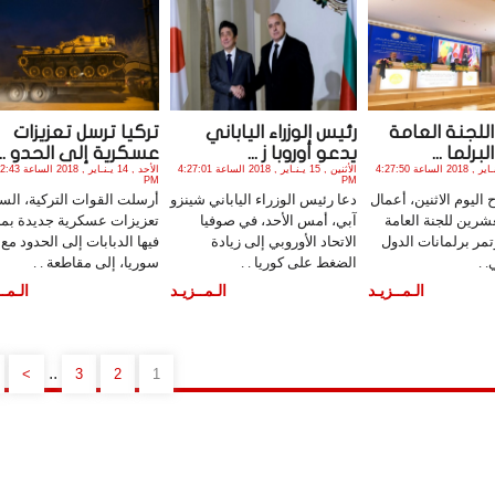
للجنة العامة
رئيس الوزراء الياباني
تركيا ترسل تعزيزات
برلما ...
يدعو أوروبا ز ...
عسكرية إلى الحدو ...
الأثنين , 15 يـنـاير , 2018 الساعة 4:27:50
الأثنين , 15 يـنـاير , 2018 الساعة 4:27:01
الأحد , 14 يـنـاير , 018
PM
PM
اليوم الاثنين، أعمال
دعا رئيس الوزراء الياباني شينزو
أرسلت القوات التركية، الس
شرين للجنة العامة
آبي، أمس الأحد، في صوفيا
تعزيزات عسكرية جديدة بما
ؤتمر برلمانات الدول
الاتحاد الأوروبي إلى زيادة
فيها الدبابات إلى الحدود مع
 .
الضغط على كوريا . .
سوريا، إلى مقاطعة . .
الـمــزيـد
الـمــزيـد
الـمــ
..
>
3
2
1