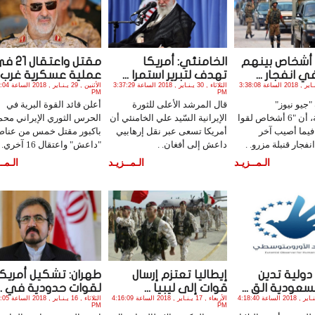
مقتل 6 أشخاص بينهم
الخامنئي: أمريكا
مقتل واعتقال 
تهدف لتبرير استمرا ...
عملية عسكرية غرب ..
الثلاثاء , 30 يـنـاير , 2018 الساعة 3:38:08
الثلاثاء , 30 يـنـاير , 2018 الساعة 3:37:29
الأثنين , 29 يـن
PM
PM
"جيو نيوز"
قال المرشد الأعلى للثورة
أعلن قائد القوة البرية في
الباكستانية، أن "6 أشخاص لقوا
الإيرانية السّيد علي الخامنئي أن
الحرس الثوري الإيراني محم
يما أصيب آخر
أمريكا تسعى عبر نقل إرهابيي
باكبور مقتل خمس من عناص
نفجار قنبلة مزرو. .
داعش إلى أفغان. .
"داعش" واعتقال 16 آخري. .
الـمــزيـد
الـمــزيـد
الـمــ
ولية تدين
إيطاليا تعتزم إرسال
طهران: تشكيل أمريكا
سعودية الق ...
قوات إلى ليبيا ...
لقوات حدودية في ...
الأربعاء , 17 يـنـاير , 2018 الساعة 4:18:40
الأربعاء , 17 يـنـاير , 2018 الساعة 4:16:09
الثلاثاء , 16 يـنـا
PM
PM