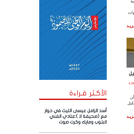
ية
وات
زيـد
ل
ر , 2018 الساعة 4:29:02
الأكـثر قـراءة
ن
كيل
 .
أسد الزامل عيسى الليث في حوار
زيـد
مع (صحيفة لا ):عتادي الفني
لابتوب ومايك وكرت صوت