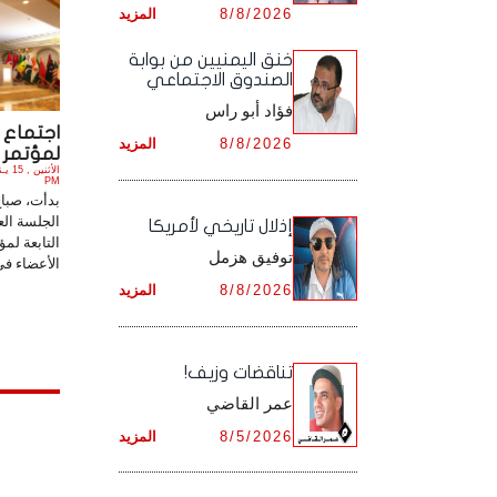
8/8/2026
المزيد
أرشيف شهر ديـسـمـبـر ,
أرشيف شهر نـوفـمـبـر ,
خنق اليمنيين من بوابة
الصندوق الاجتماعي
أرشيف شهر ديـسـمـبـر ,
فؤاد أبو راس
اجتماع ا
8/8/2026
المزيد
لمؤتمر ال
PM
بدأت، صباح 
الجلسة الع
إذلال تاريخي لأمريكا
التابعة لم
توفيق هزمل
الأعضاء في.
8/8/2026
المزيد
تناقضات وزيف!
عمر القاضي
8/5/2026
المزيد