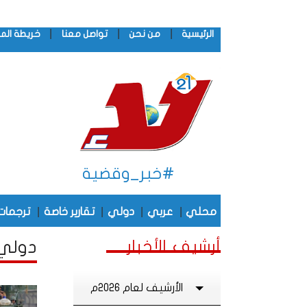
|
|
|
الرئيسية
من نحن
تواصل معنا
خريطة الم
#خبر_وقضية
|
|
|
|
محلي
عربي
دولي
تقارير خاصة
ترجمات
أرشيف الأخبار
دولي أ
الأرشيف لعام 2026م