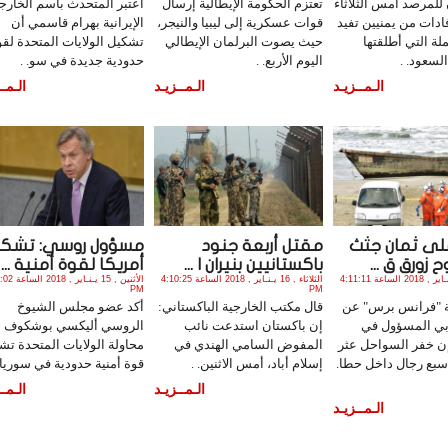
للمرصد أمس الثلاثاء
تعتزم الحكومة الإيطالية إرسال
اعتبر المتحدث باسم الخارج
فادات من يمنيين تفيد
قوات عسكرية إلى ليبيا والنيجر،
الإيرانية بهرام قاسمي أن
لة التي أطلقتها
حيث يصوت البرلمان الإيطالي
تشكيل الولايات المتحدة لق
لسعود. .
اليوم الأربع. .
حدودية جديدة في سو. .
الـمــزيـد
الـمــزيـد
الـمــ
على ثمان جثث
مقتل أربعة جنود
مسؤول روسي: تشكي
 زورق ق ...
باكستانيين بنيران ا ...
أمريكا لقوة أمنية ...
الثلاثاء , 16 يـنـاير , 2018 الساعة 4:11:11
الثلاثاء , 16 يـنـاير , 2018 الساعة 4:10:25
الأثنين , 15 يـنـاي
PM
PM
ة "فرانس برس" عن
قال مكتب الخارجية الباكستاني:
أكد عضو مجلس الشيوخ
ي المسؤول في
إن باكستان استدعت نائب
الروسي أليكسي بوشكوف أ
ن خفر السواحل عثر
المفوض السامي الهندي في
محاولة الولايات المتحدة تش
بع رجال داخل حطا.
إسلام أباد، أمس الاثنين. .
قوة أمنية حدودية في سوريا .
الـمــزيـد
الـمــ
الـمــزيـد