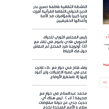
الناشطة الثقافية فاطمة حسين بدر
الدين الحوثي:الثقافة القرآنية أفرزت
وعيا كبيرا بالمؤامرات ضد الأمة
وأعدائها الحقيقيين
رئيس المجلس الثوري للحراك
2 الساعة 4:22:43
الجنوبي فادي باعوم في لقاء مع
بت،
(لا) :أولويتنا طرد المحتل ثم النقاش
حول فك الارتباط
زيـد
وفاء فتاح فـي حوار مع «لا»:غادرت
عدن في غمرة الاغتيالات ولن أعود
إليها إلا باستقرار الأوضاع
>>
محمد عبدالسلام في حوار مع
صحيفة ( لاء ) : ليس هناك أي
حديث جدي عن جولة مفاوضات
سلام و الأمم المتحدة تخدم