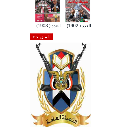
العدد ( 1902)
العدد ( 1903)
الـمـزيــد +