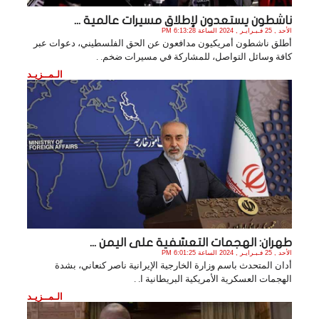
ناشطون يستعدون لإطلاق مسيرات عالمية ...
الأحد , 25 فـبـرايـر , 2024 الساعة 6:13:28 PM
أطلق ناشطون أمريكيون مدافعون عن الحق الفلسطيني، دعوات عبر
كافة وسائل التواصل، للمشاركة في مسيرات ضخم. .
الـمــزيـد
طهران: الهجمات التعسّفية على اليمن ...
الأحد , 25 فـبـرايـر , 2024 الساعة 6:01:25 PM
أدان المتحدث باسم وزارة الخارجية الإيرانية ناصر كنعاني، بشدة
الهجمات العسكرية الأمريكية البريطانية ا. .
الـمــزيـد