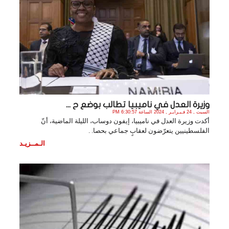
وزيرة العدل في ناميبيا تطالب بوضع ح ...
السبت , 24 فـبـرايـر , 2024 الساعة 6:30:57 PM
أكدت وزيرة العدل في ناميبيا، إيفون دوساب، الليلة الماضية، أنّ
الفلسطينيين يتعرّضون لعقابٍ جماعي بحصا. .
الـمــزيـد