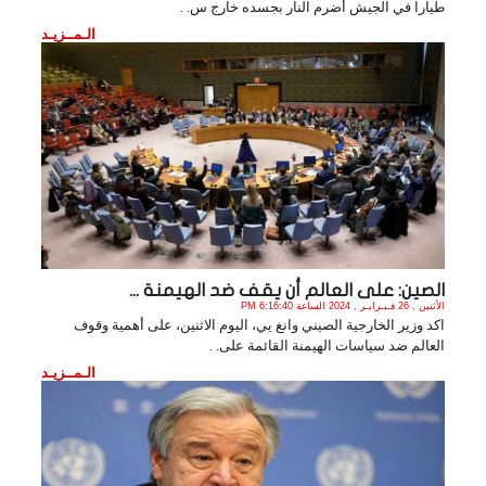
طيارا في الجيش أضرم النار بجسده خارج س. .
الـمــزيـد
الصين: على العالم أن يقف ضد الهيمنة ...
الأثنين , 26 فـبـرايـر , 2024 الساعة 6:16:40 PM
اكد وزير الخارجية الصيني وانغ يي، اليوم الاثنين، على أهمية وقوف
العالم ضد سياسات الهيمنة القائمة على. .
الـمــزيـد