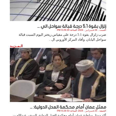
زلزال بقوة 5.1 درجة قبالة سواحل الي ...
السبت , 24 فـبـرايـر , 2024 الساعة 6:29:29 PM
ضرب زلزال بقوة 5.1 درجة على مقياس ريختر اليوم السبت قبالة
سواحل اليابان. وأفاد المركز الأوروبي ال. .
الـمــزيـد
ممثل عمان أمام محكمة العدل الدولية: ...
الجمعة , 23 فـبـرايـر , 2024 الساعة 6:24:53 PM
أكد ممثل سلطنة عمان أمام محكمة العدل الدولية، السفير عبدالله بن