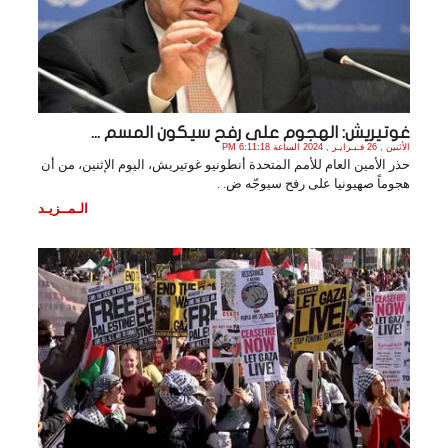
غوتيريش: الهجوم على رفح سيكون المسم ...
الأثنين , 26 فـبـرايـر , 2024 الساعة 6:11:18 PM
حذر الأمين العام للأمم المتحدة أنطونيو غوتيريش، اليوم الإثنين، من أن
هجوماً صهيونيا على رفح سيوجّه ض. .
الـمــزيـد