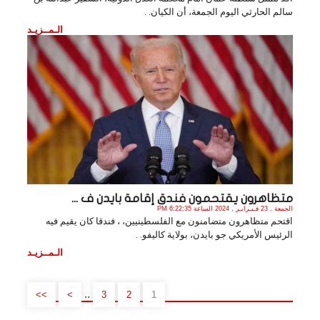
سالم الحارثي اليوم الجمعة، أن الكيان. .
الـمــزيـد
متظاهرون يقتحمون فندق إقامة بايدن ف ...
الجمعة , 23 فـبـرايـر , 2024 الساعة 6:22:35 PM
اقتحم متظاهرون متضامنون مع الفلسطينيين، ، فندقا كان يقيم فيه
الرئيس الأمريكي جو بايدن، بولاية كاليفو. .
الـمــزيـد
..
>>
>
3
2
1