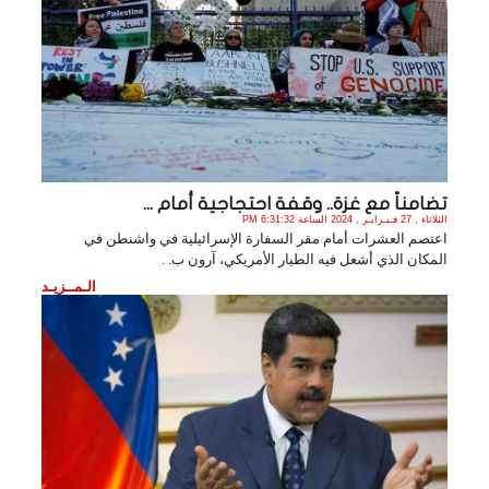
تضامناً مع غزة.. وقفة احتجاجية أمام ...
الثلاثاء , 27 فـبـرايـر , 2024 الساعة 6:31:32 PM
اعتصم العشرات أمام مقر السفارة الإسرائيلية في واشنطن في
المكان الذي أشعل فيه الطيار الأمريكي، آرون ب. .
الـمــزيـد