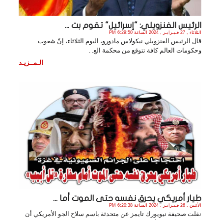
الرئيس الفنزويلي: "إسرائيل" تقوم بت ...
الثلاثاء , 27 فـبـرايـر , 2024 الساعة 6:29:50 PM
قال الرئيس الفنزويلي نيكولاس مادورو، اليوم الثلاثاء، إنّ شعوب
وحكومات العالم كافة تتوقع من محكمة الع. .
الـمــزيـد
طيار أمريكي يحرق نفسه حتى الموت أما ...
الأثنين , 26 فـبـرايـر , 2024 الساعة 6:20:38 PM
نقلت صحيفة نيويورك تايمز عن متحدثة باسم سلاح الجو الأمريكي أن