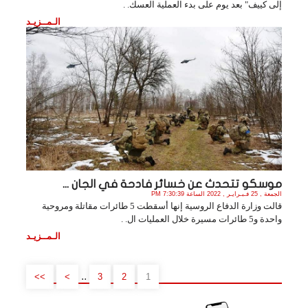
إلى كييف" بعد يوم على بدء العملية العسك. .
الـمــزيـد
موسكو تتحدث عن خسائر فادحة في الجان ...
الجمعة , 25 فـبـرايـر , 2022 الساعة 7:30:39 PM
قالت وزارة الدفاع الروسية إنها أسقطت 5 طائرات مقاتلة ومروحية
واحدة و5 طائرات مسيرة خلال العمليات ال. .
الـمــزيـد
..
>>
>
3
2
1