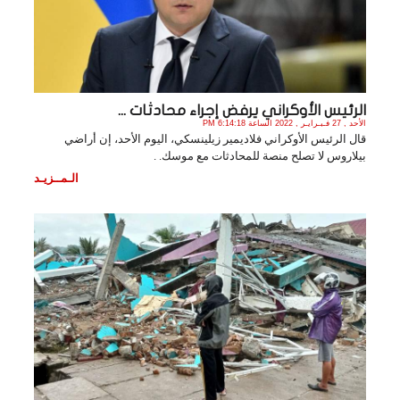
الرئيس الأوكراني يرفض إجراء محادثات ...
الأحد , 27 فـبـرايـر , 2022 الساعة 6:14:18 PM
قال الرئيس الأوكراني فلاديمير زيلينسكي، اليوم الأحد، إن أراضي
بيلاروس لا تصلح منصة للمحادثات مع موسك. .
الـمــزيـد