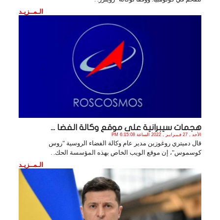
الـمــزيـد
هجمات سيبرانية على موقع وكالة الفضا ...
الأحد , 27 فـبـرايـر , 2022 الساعة 6:15:08 PM
قال دميتري روغوزين مدير عام وكالة الفضاء الروسية "روس
كوسموس"، إن موقع الويب الخاص بهذه المؤسسة الحك. .
الـمــزيـد