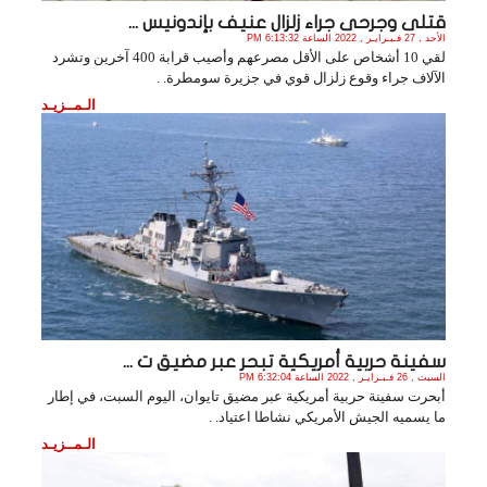
قتلى وجرحى جراء زلزال عنيف بإندونيس ...
الأحد , 27 فـبـرايـر , 2022 الساعة 6:13:32 PM
لقي 10 أشخاص على الأقل مصرعهم وأصيب قرابة 400 آخرين وتشرد
الآلاف جراء وقوع زلزال قوي في جزيرة سومطرة. .
الـمــزيـد
سفينة حربية أمريكية تبحر عبر مضيق ت ...
السبت , 26 فـبـرايـر , 2022 الساعة 6:32:04 PM
أبحرت سفينة حربية أمريكية عبر مضيق تايوان، اليوم السبت، في إطار
ما يسميه الجيش الأمريكي نشاطا اعتياد. .
الـمــزيـد