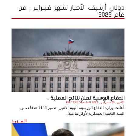
دولي أرشيف الأخبار لشهر فـبـرايـر , من
عام 2022
الدفاع الروسية تعلن نتائج العملية ...
الأثنين , 28 فـبـرايـر , 2022 الساعة 11:26:54 PM
أعلنت وزارة الدفاع الروسية، اليوم الاثنين، تدمير 1146 هدفا ضمن
البنية التحتية العسكرية لأوكرانيا منذ. .
الـمــزيـد