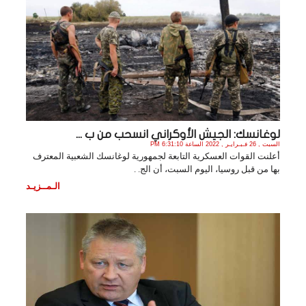
لوغانسك: الجيش الأوكراني انسحب من ب ...
السبت , 26 فـبـرايـر , 2022 الساعة 6:31:10 PM
أعلنت القوات العسكرية التابعة لجمهورية لوغانسك الشعبية المعترف
بها من قبل روسيا، اليوم السبت، أن الج. .
الـمــزيـد