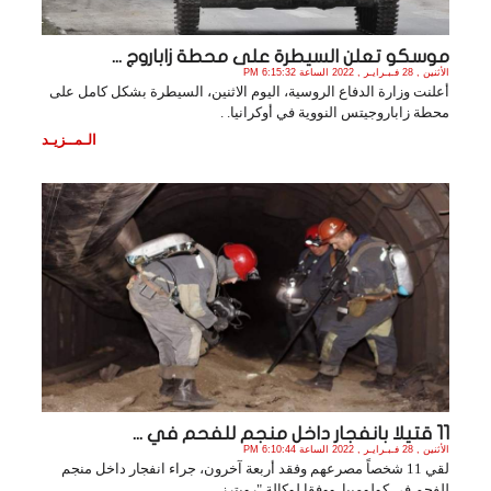
موسكو تعلن السيطرة على محطة زاباروج ...
الأثنين , 28 فـبـرايـر , 2022 الساعة 6:15:32 PM
أعلنت وزارة الدفاع الروسية، اليوم الاثنين، السيطرة بشكل كامل على
محطة زاباروجيتس النووية في أوكرانيا. .
الـمــزيـد
11 قتيلا بانفجار داخل منجم للفحم في ...
الأثنين , 28 فـبـرايـر , 2022 الساعة 6:10:44 PM
لقي 11 شخصاً مصرعهم وفقد أربعة آخرون، جراء انفجار داخل منجم
للفحم في كولومبيا. ووفقا لوكالة "رويترز. .