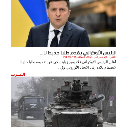
الرئيس الأوكراني يقدم طلبا جديدا لا ...
الأثنين , 28 فـبـرايـر , 2022 الساعة 6:47:55 PM
أعلن الرئيس الأوكراني فلاديمير زيلينسكي عن تقديمه طلبا جديدا
لانضمام بلاده إلى الاتحاد الأوروبي. وق. .
الـمــزيـد