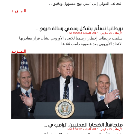
التحالف الدولي إلى "تبني نهج مسؤول ودقيق . .
الـمــزيـد
بريطانيا تسلّم بشكل رسمي رسالة خروج ...
الأربعاء , 29 مـارس , 2017 الساعة 6:00:43 PM
سلمت بريطانيا إخطارا رسميا للاتحاد الأوروبي بشأن قرار مغادرتها
الاتحاد الأوروبي بعد عضوية دامت 44 عا. .
الـمــزيـد
متجاهلاً الضحايا المدنيين.. ترامب ي ...
الأربعاء , 29 مـارس , 2017 الساعة 4:59:02 PM