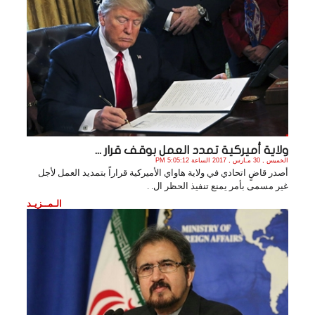
ولاية أميركية تمدد العمل بوقف قرار ...
الخميس , 30 مـارس , 2017 الساعة 5:05:12 PM
أصدر قاضٍ اتحادي في ولاية هاواي الأميركية قراراً بتمديد العمل لأجل
غير مسمى بأمر يمنع تنفيذ الحظر ال. .
الـمــزيـد