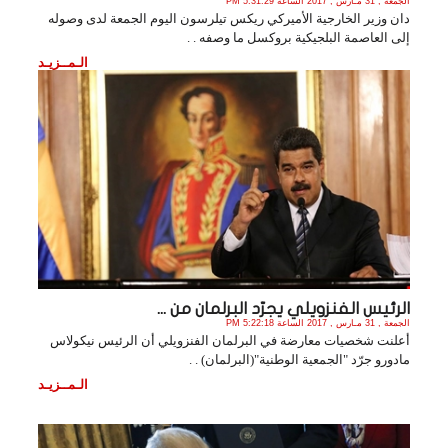
الجمعة , 31 مـارس , 2017 الساعة 5:31:29 PM
دان وزير الخارجية الأميركي ريكس تيلرسون اليوم الجمعة لدى وصوله
إلى العاصمة البلجيكية بروكسل ما وصفه . .
الـمــزيـد
الرئيس الفنزويلي يجرّد البرلمان من ...
الجمعة , 31 مـارس , 2017 الساعة 5:22:18 PM
أعلنت شخصيات معارضة في البرلمان الفنزويلي أن الرئيس نيكولاس
مادورو جرّد "الجمعية الوطنية"(البرلمان) . .
الـمــزيـد