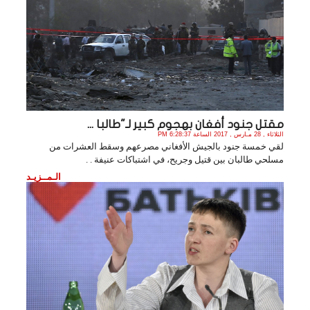
مقتل جنود أفغان بهجوم كبير لـ"طالبا ...
الثلاثاء , 28 مـارس , 2017 الساعة 6:28:37 PM
لقي خمسة جنود بالجيش الأفغاني مصرعهم وسقط العشرات من
مسلحي طالبان بين قتيل وجريح، في اشتباكات عنيفة . .
الـمــزيـد