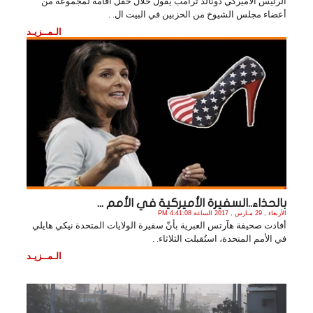
الرئيس الأميركي دونالد ترامب يقول خلال حفل أقامه لمجموعة من
أعضاء مجلس الشيوخ من الحزبين في البيت ال. .
الـمــزيـد
بالحذاء..السفيرة الأميركية في الأمم ...
الأربعاء , 29 مـارس , 2017 الساعة 4:41:08 PM
أفادت صحيفة هآرتس العبرية بأنّ سفيرة الولايات المتحدة نيكي هايلي
في الأمم المتحدة، استُقبلت الثلاثاء. .
الـمــزيـد