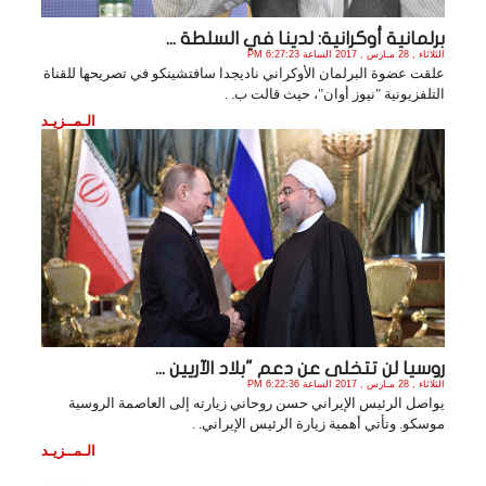
برلمانية أوكرانية: لدينا في السلطة ...
الثلاثاء , 28 مـارس , 2017 الساعة 6:27:23 PM
علقت عضوة البرلمان الأوكراني ناديجدا سافتشينكو في تصريحها للقناة
التلفزيونية "نيوز أوان"، حيث قالت ب. .
الـمــزيـد
روسيا لن تتخلى عن دعم "بلاد الآريين ...
الثلاثاء , 28 مـارس , 2017 الساعة 6:22:36 PM
يواصل الرئيس الإيراني حسن روحاني زيارته إلى العاصمة الروسية
موسكو. وتأتي أهمية زيارة الرئيس الإيراني. .
الـمــزيـد