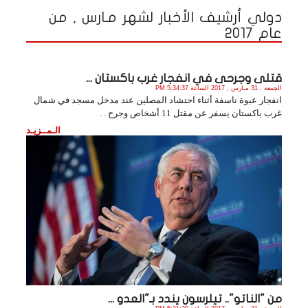
دولي أرشيف الأخبار لشهر مـارس , من
عام 2017
قتلى وجرحى في انفجار غرب باكستان ...
الجمعة , 31 مـارس , 2017 الساعة 5:34:37 PM
انفجار عبوة ناسفة أثناء احتشاد المصلين عند مدخل مسجد في شمال
غرب باكستان يسفر عن مقتل 11 أشخاص وجرح . .
الـمــزيـد
من "الناتو".. تيلرسون يندد بـ"العدو ...