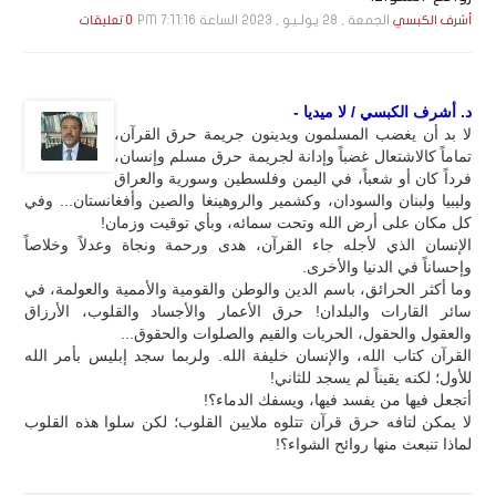
الجمعة , 28 يـولـيـو , 2023 الساعة 7:11:16 PM
أشرف الكبسي
0 تعليقات
د. أشرف الكبسي / لا ميديا -
لا بد أن يغضب المسلمون ويدينون جريمة حرق القرآن،
تماماً كالاشتعال غضباً وإدانة لجريمة حرق مسلم وإنسان،
فرداً كان أو شعباً، في اليمن وفلسطين وسورية والعراق
وليبيا ولبنان والسودان، وكشمير والروهينغا والصين وأفغانستان... وفي
كل مكان على أرض الله وتحت سمائه، وبأي توقيت وزمان!
الإنسان الذي لأجله جاء القرآن، هدى ورحمة ونجاة وعدلاً وخلاصاً
وإحساناً في الدنيا والأخرى.
وما أكثر الحرائق، باسم الدين والوطن والقومية والأممية والعولمة، في
سائر القارات والبلدان! حرق الأعمار والأجساد والقلوب، الأرزاق
والعقول والحقول، الحريات والقيم والصلوات والحقوق...
القرآن كتاب الله، والإنسان خليفة الله. ولربما سجد إبليس بأمر الله
للأول؛ لكنه يقيناً لم يسجد للثاني!
أتجعل فيها من يفسد فيها، ويسفك الدماء؟!
لا يمكن لتافه حرق قرآن تتلوه ملايين القلوب؛ لكن سلوا هذه القلوب
لماذا تنبعث منها روائح الشواء؟!